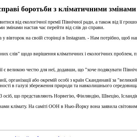
праві боротьби з кліматичними змінами н
ися від екологічної премії Північної ради, а також від її грошов
и змінами настав час перейти від слів до справи.
у вівторок на своїй сторінці в Instagram. - Нам потрібно, щоб на
рних слів" щодо вирішення кліматичних і екологічних проблем, п
ї є великою честю для неї, додавши, що "хоче подякувати Північ
ії, організації або окремій особі з країн Скандинавії за "вели
вності в галузі збереження природи та навколишнього середовища
 13 осіб, що представляють Норвегію, Фінляндію, Швецію, Ісланді
мінами клімату. На саміті ООН в Нью-Йорку вона заявила світов