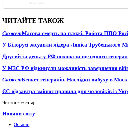
ЧИТАЙТЕ ТАКОЖ
Сюжет
Масова смерть на пляжі. Робота ППО Росі
У Білорусі засудили лідера Ляпіса Трубецького М
Другий за день: у РФ поховали ще одного генерал
У МЗС РФ відкинули можливість завершення вій
Сюжет
Бенкет генералів. Наслідки вибуху в Моск
ЄС відзавтра змінює правила для чоловіків із Ук
Читати коментарі
Новини світу
Останні