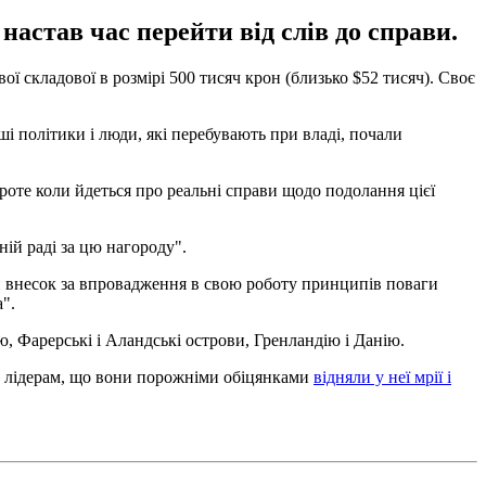
астав час перейти від слів до справи.
ої складової в розмірі 500 тисяч крон (близько $52 тисяч). Своє
ші політики і люди, які перебувають при владі, почали
роте коли йдеться про реальні справи щодо подолання цієї
ній раді за цю нагороду".
кий внесок за впровадження в свою роботу принципів поваги
".
ю, Фарерські і Аландські острови, Гренландію і Данію.
им лідерам, що вони порожніми обіцянками
відняли у неї мрії і