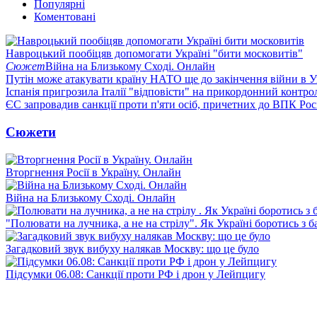
Популярні
Коментовані
Навроцький пообіцяв допомогати Україні "бити московитів"
Сюжет
Війна на Близькому Сході. Онлайн
Путін може атакувати країну НАТО ще до закінчення війни в Ук
Іспанія пригрозила Італії "відповісти" на прикордонний контро
ЄС запровадив санкції проти п'яти осіб, причетних до ВПК Росі
Сюжети
Вторгнення Росії в Україну. Онлайн
Війна на Близькому Сході. Онлайн
"Полювати на лучника, а не на стрілу". Як Україні боротись з 
Загадковий звук вибуху налякав Москву: що це було
Підсумки 06.08: Санкції проти РФ і дрон у Лейпцигу