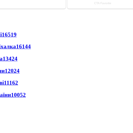
ї
16519
іхалка
16144
а
13424
ни
12024
ві
11162
раїни
10052