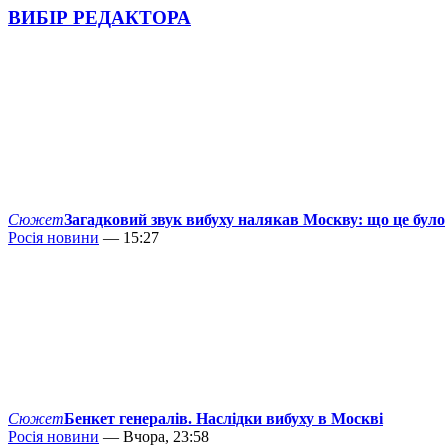
ВИБІР РЕДАКТОРА
Сюжет
Загадковий звук вибуху налякав Москву: що це було
Росія новини
— 15:27
Сюжет
Бенкет генералів. Наслідки вибуху в Москві
Росія новини
— Вчора, 23:58