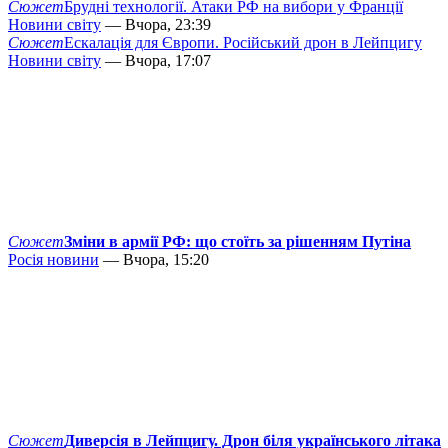
Сюжет
Брудні технології. Атаки РФ на вибори у Франції
Новини світу
— Вчора, 23:39
Сюжет
Ескалація для Європи. Російський дрон в Лейпцигу
Новини світу
— Вчора, 17:07
Сюжет
Зміни в армії РФ: що стоїть за рішенням Путіна
Росія новини
— Вчора, 15:20
Сюжет
Диверсія в Лейпцигу. Дрон біля українського літака