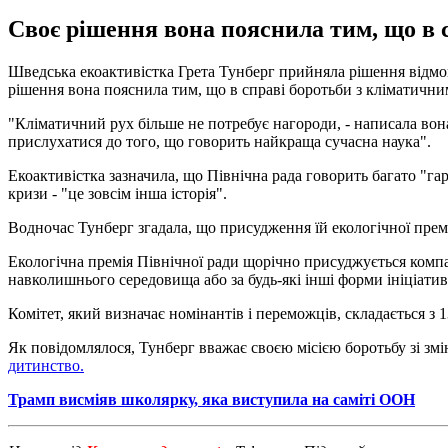
Своє рішення вона пояснила тим, що в с
Шведська екоактивістка Грета Тунберг прийняла рішення відмовит
рішення вона пояснила тим, що в справі боротьби з кліматичним
"Кліматичний рух більше не потребує нагороди, - написала вона 
прислухатися до того, що говорить найкраща сучасна наука".
Екоактивістка зазначила, що Північна рада говорить багато "га
кризи - "це зовсім інша історія".
Водночас Тунберг згадала, що присудження їй екологічної премі
Екологічна премія Північної ради щорічно присуджується компан
навколишнього середовища або за будь-які інші форми ініціати
Комітет, який визначає номінантів і переможців, складається з
Як повідомлялося, Тунберг вважає своєю місією боротьбу зі з
дитинство.
Трамп висміяв школярку, яка виступила на саміті ООН