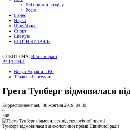
Всі новини розділу
Росія
Бізнес
Наука
Шоу-бізнес
Спорт
Lifestyle
БЛОГИ ЧИТАЧІВ
СПЕЦТЕМА:
Війна в Ірані
ВСІ ТЕМИ
Вступ України в ЄС
Теракт в Барселоні
Грета Тунберг відмовилася від
Корреспондент.net, 30 жовтня 2019, 04:30
0
368
Тунберг відмовилася від екологічної премії Північної ради