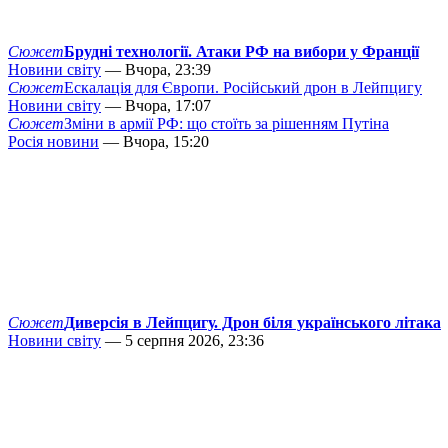
Сюжет
Брудні технології. Атаки РФ на вибори у Франції
Новини світу
— Вчора, 23:39
Сюжет
Ескалація для Європи. Російський дрон в Лейпцигу
Новини світу
— Вчора, 17:07
Сюжет
Зміни в армії РФ: що стоїть за рішенням Путіна
Росія новини
— Вчора, 15:20
Сюжет
Диверсія в Лейпцигу. Дрон біля українського літака
Новини світу
— 5 серпня 2026, 23:36