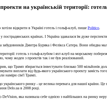
роекти на українській території: готель
хотіли відкрити в Україні готель і гольф-клуб, пише
Politico
.
 пострадянських країнах. І Україна здавалася їм дуже перспект
а забудовників Дмитра Буряка і Фелікса Сатера. Вони обидва мали 
ериторії: готель з гольф-клубом і яхт-клуб на морському побереж
о, чому жоден з проектів так і не був реалізований.
рив, що Трамп збирається інвестувати близько 500 мільйонів дол
имувати виплати від будь-якого українського проекту замість то
али наміри сім'ї Трамп.
о українського ринку - це велика перевага для нашої країни. Це
ння Delo.ua в 2008 році.
 DeVision, яка називала себе однією з найбільших на ринку неру