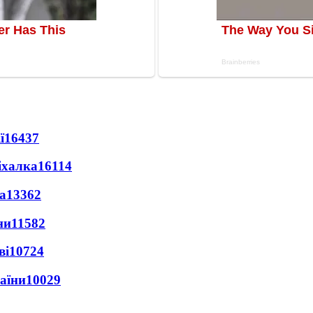
ї
16437
іхалка
16114
а
13362
ни
11582
ві
10724
раїни
10029