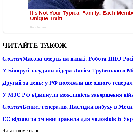
ЧИТАЙТЕ ТАКОЖ
Сюжет
Масова смерть на пляжі. Робота ППО Росі
У Білорусі засудили лідера Ляпіса Трубецького М
Другий за день: у РФ поховали ще одного генерал
У МЗС РФ відкинули можливість завершення вій
Сюжет
Бенкет генералів. Наслідки вибуху в Моск
ЄС відзавтра змінює правила для чоловіків із Ук
Читати коментарі