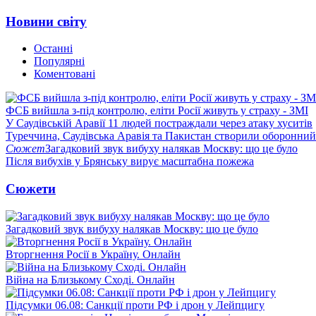
Новини світу
Останні
Популярні
Коментовані
ФСБ вийшла з-під контролю, еліти Росії живуть у страху - ЗМІ
У Саудівській Аравії 11 людей постраждали через атаку хуситів
Туреччина, Саудівська Аравія та Пакистан створили оборонний
Сюжет
Загадковий звук вибуху налякав Москву: що це було
Після вибухів у Брянську вирує масштабна пожежа
Сюжети
Загадковий звук вибуху налякав Москву: що це було
Вторгнення Росії в Україну. Онлайн
Війна на Близькому Сході. Онлайн
Підсумки 06.08: Санкції проти РФ і дрон у Лейпцигу