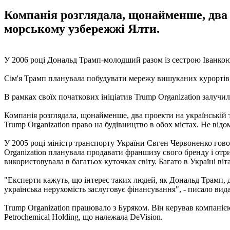
Компанія розглядала, щонайменше, два п
морському узбережжі Ялти.
У 2006 році Дональд Трамп-молодший разом із сестрою Іванкою 
Сім'я Трамп планувала побудувати мережу вишуканих курортів у
В рамках своїх початкових ініціатив Trump Organization залучил
Компанія розглядала, щонайменше, два проекти на українській т
Trump Organization право на будівництво в обох містах. Не відом
У 2005 році міністр транспорту України Євген Червоненко гово
Organization планувала продавати франшизу свого бренду і отр
використовувала в багатьох куточках світу. Багато в Україні віт
"Експерти кажуть, що інтерес таких людей, як Дональд Трамп, д
українська нерухомість заслуговує фінансування", - писало вида
Trump Organization працювало з Буряком. Він керував компанією
Petrochemical Holding, що належала DeVision.