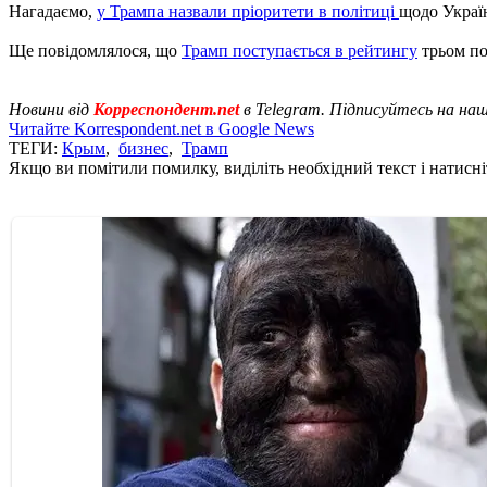
Нагадаємо,
у Трампа назвали пріоритети в політиці
щодо Украї
Ще повідомлялося, що
Трамп поступається в рейтингу
трьом по
Новини від
Корреспондент.net
в Telegram. Підписуйтесь на на
Читайте Korrespondent.net в Google News
ТЕГИ:
Крым
,
бизнес
,
Трамп
Якщо ви помітили помилку, виділіть необхідний текст і натисніт