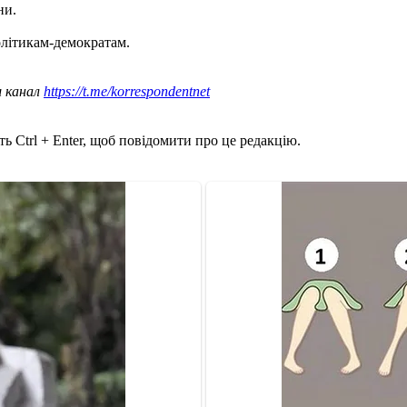
ни.
літикам-демократам.
ш канал
https://t.me/korrespondentnet
ь Ctrl + Enter, щоб повідомити про це редакцію.