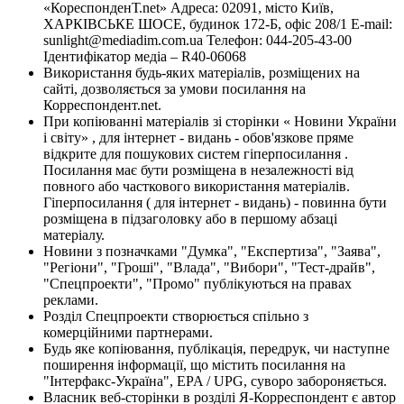
«КореспонденТ.net» Адреса: 02091, місто Київ,
ХАРКІВСЬКЕ ШОСЕ, будинок 172-Б, офіс 208/1 E-mail:
sunlight@mediadim.com.ua
Телефон: 044-205-43-00
Ідентифікатор медіа – R40-06068
Використання будь-яких матеріалів, розміщених на
сайті, дозволяється за умови посилання на
Корреспондент.net.
При копіюванні матеріалів зі сторінки « Новини України
і світу» , для інтернет - видань - обов'язкове пряме
відкрите для пошукових систем гіперпосилання .
Посилання має бути розміщена в незалежності від
повного або часткового використання матеріалів.
Гіперпосилання ( для інтернет - видань) - повинна бути
розміщена в підзаголовку або в першому абзаці
матеріалу.
Новини з позначками "Думка", "Експертиза", "Заява",
"Регіони", "Гроші", "Влада", "Вибори", "Тест-драйв",
"Спецпроекти", "Промо" публікуються на правах
реклами.
Розділ Спецпроекти створюється спільно з
комерційними партнерами.
Будь яке копіювання, публікація, передрук, чи наступне
поширення інформації, що містить посилання на
"Інтерфакс-Україна", EPA / UPG, суворо забороняється.
Власник веб-сторінки в розділі Я-Корреспондент є автор