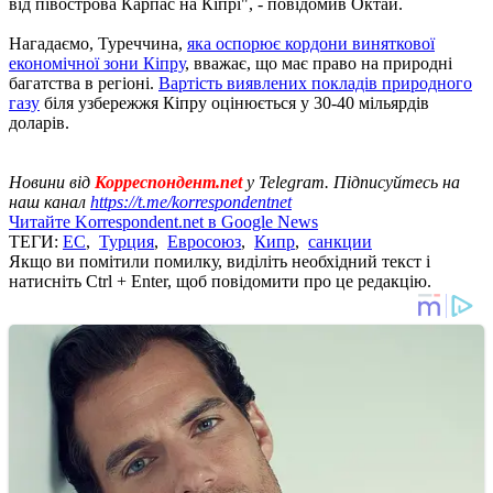
від півострова Карпас на Кіпрі", - повідомив Октай.
Нагадаємо, Туреччина,
яка оспорює кордони виняткової
економічної зони Кіпру
, вважає, що має право на природні
багатства в регіоні.
Вартість виявлених покладів природного
газу
біля узбережжя Кіпру оцінюється у 30-40 мільярдів
доларів.
Новини від
Корреспондент.net
у Telegram. Підписуйтесь на
наш канал
https://t.me/korrespondentnet
Читайте Korrespondent.net в Google News
ТЕГИ:
ЕС
,
Турция
,
Евросоюз
,
Кипр
,
санкции
Якщо ви помітили помилку, виділіть необхідний текст і
натисніть Ctrl + Enter, щоб повідомити про це редакцію.