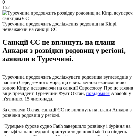
0
152
Туреччина продовжить дослідження родовищ на Кіпрі,
незважаючи на санкції ЄС
Санкції ЄС не вплинуть на плани
Анкари з розвідки родовищ у регіоні,
заявили в Туреччині.
Туреччина продовжить досліджувати родовища вуглеводнів у
частині Середземного моря, що є виключною економічною
зоною Кіпру, незважаючи на санкції Євросоюзу. Про це заявив
віце-президент Туреччини Фуат Октай,
повідомляє
Anadolu у
п'ятницю, 15 листопада.
За словами Октая, санкції ЄС не вплинуть на плани Анкари з
розвідки родовищ у регіоні.
"Турецьке бурове судно Fatih завершило розвідку і буріння на
шельфі та напередодні приступило до нової місії на південь