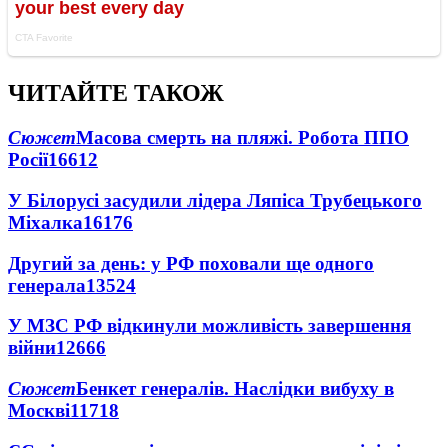
ЧИТАЙТЕ ТАКОЖ
Сюжет
Масова смерть на пляжі. Робота ППО
Росії
16612
У Білорусі засудили лідера Ляпіса Трубецького
Міхалка
16176
Другий за день: у РФ поховали ще одного
генерала
13524
У МЗС РФ відкинули можливість завершення
війни
12666
Сюжет
Бенкет генералів. Наслідки вибуху в
Москві
11718