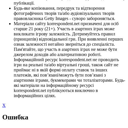
публікації.
Будь-яке копіювання, передрук та відтворення
фотографічних творів та/або аудіовізуальних творів
правовласника Getty Images - суворо забороняється.
Матеріали сайту korrespondent.net призначені для осіб
старше 21 року (21+). Участь в азартних іграх може
викликати ігрову залежність. Дотримуйтесь правил
(принципів) відповідальної гри. При виявленні перших
ознак залежності негайно зверніться до спеціаліста.
Пам'ятайте, що участь в азартних іграх не може бути
джерелом доходів або альтернативою роботі.
Інформаційний ресурс korrespondent.net не проводить
ігри на реальні та/або віртуальні гроші, також сайт не
приймає ні в якій формі оплату ставок та інших
платежів, які пов’язані/можуть бути пов’язані з
азартними іграми, букмекерами чи тоталізаторами. Будь-
які матеріали на інформаційному ресурсі
korrespondent.net публікуються виключно в
інформаційних цілях.
X
Ошибка