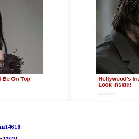
ни
14618