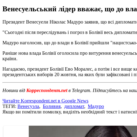
Венесуельський лідер вважає, що до вл
Президент Венесуели Ніколас Мадуро заявив, що всі дипломати 
"Сьогодні після переслідувань і погроз в Болівії весь дипломат
Мадуро наголосив, що до влади в Болівії прийшли "нацистсько
Раніше нова влада Болівії оголосила про витурення венесуельс
країни.
Нагадаємо, президент Болівії Ево Моралес, а потім і все вище 
президентських виборів 20 жовтня, на яких були зафіксовані і 
Новини від
Корреспондент.net
в Telegram. Підписуйтесь на на
Читайте Korrespondent.net в Google News
ТЕГИ:
Венесуэла
,
Боливия
,
дипломат
,
Мадуро
Якщо ви помітили помилку, виділіть необхідний текст і натисніт