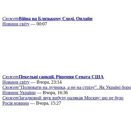
Сюжет
Війна на Близькому Сході. Онлайн
Новини світу
— 00:07
Сюжет
Пекельні санкції. Рішення Сената США
Новини світу
— Вчора, 23:14
Сюжет
"Полювати на лучника, а не на стрілу". Як Україні бор
Новини України
— Вчора, 16:36
Сюжет
Загадковий звук вибуху налякав Москву: що це було
Росія новини
— Вчора, 15:27