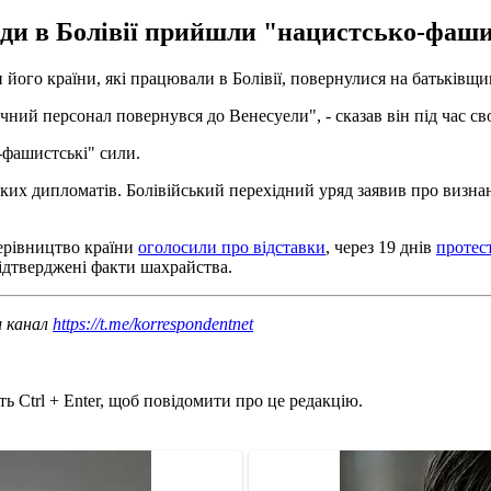
ади в Болівії прийшли "нацистсько-фаши
його країни, які працювали в Болівії, повернулися на батьківщи
ичний персонал повернувся до Венесуели", - сказав він під час св
-фашистські" сили.
ьких дипломатів. Болівійський перехідний уряд заявив про визн
керівництво країни
оголосили про відставки
, через 19 днів
протест
підтверджені факти шахрайства.
ш канал
https://t.me/korrespondentnet
ь Ctrl + Enter, щоб повідомити про це редакцію.