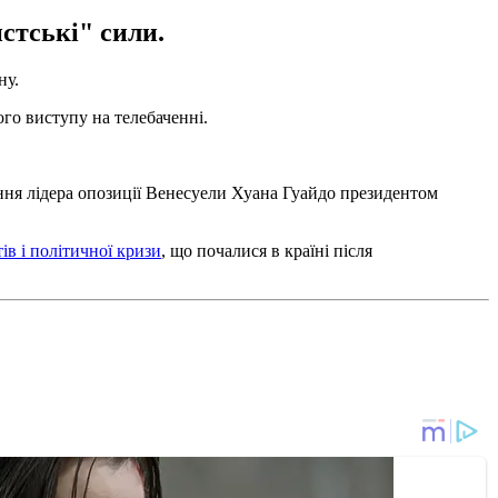
стські" сили.
ну.
ого виступу на телебаченні.
ання лідера опозиції Венесуели Хуана Гуайдо президентом
ів і політичної кризи
, що почалися в країні після