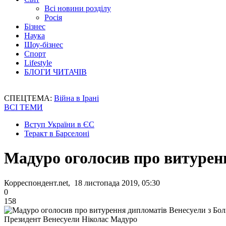
Всі новини розділу
Росія
Бізнес
Наука
Шоу-бізнес
Спорт
Lifestyle
БЛОГИ ЧИТАЧІВ
СПЕЦТЕМА:
Війна в Ірані
ВСІ ТЕМИ
Вступ України в ЄС
Теракт в Барселоні
Мадуро оголосив про витуренн
Корреспондент.net, 18 листопада 2019, 05:30
0
158
Президент Венесуели Ніколас Мадуро