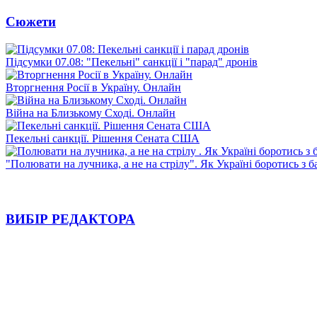
Сюжети
Підсумки 07.08: "Пекельні" санкції і "парад" дронів
Вторгнення Росії в Україну. Онлайн
Війна на Близькому Сході. Онлайн
Пекельні санкції. Рішення Сената США
"Полювати на лучника, а не на стрілу". Як Україні боротись з 
ВИБІР РЕДАКТОРА