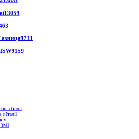
а
13831
ві
13059
463
'язниця
9731
 ISW
9159
з Італії
ану
 ЗМІ