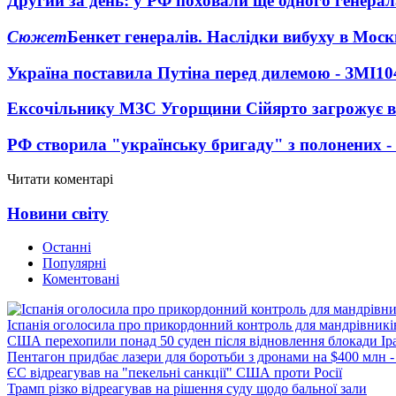
Другий за день: у РФ поховали ще одного генерал
Сюжет
Бенкет генералів. Наслідки вибуху в Моск
Україна поставила Путіна перед дилемою - ЗМІ
10
Ексочільнику МЗС Угорщини Сійярто загрожує в
РФ створила "українську бригаду" з полонених -
Читати коментарі
Новини світу
Останні
Популярні
Коментовані
Іспанія оголосила про прикордонний контроль для мандрівників 
США перехопили понад 50 суден після відновлення блокади Ір
Пентагон придбає лазери для боротьби з дронами на $400 млн -
ЄС відреагував на "пекельні санкції" США проти Росії
Трамп різко відреагував на рішення суду щодо бальної зали