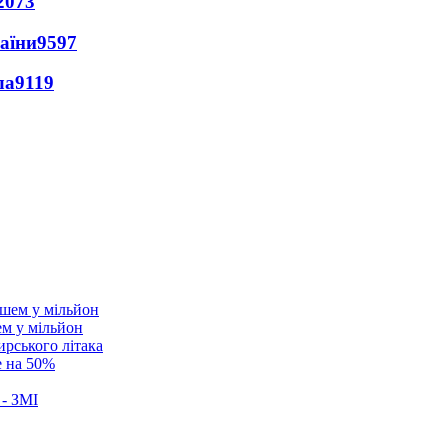
2073
раїни
9597
ла
9119
ем у мільйон
ирського літака
е на 50%
 - ЗМІ