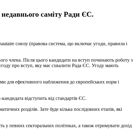
с недавнього саміту Ради ЄС.
autaire союзу (правова система, що включає угоди, правила і
ого члена. Після цього кандидати на вступ починають роботу з
 угоду про вступ, яку має схвалити Рада ЄС. Угоду мають
ами для ефективного наближення до європейських норм і
-кандидата відступить від стандартів ЄС.
тичних розділів. Зате буде кілька послідовних етапів, які
ть у певних секторальних політиках, а також отримувати дохід