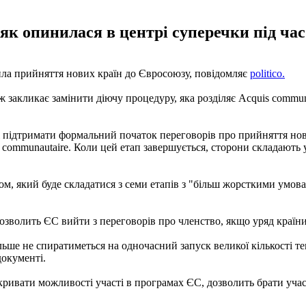
, як опинилася в центрі суперечки під ча
ила прийняття нових країн до Євросоюзу, повідомляє
politico.
 закликає замінити діючу процедуру, яка розділяє Acquis commun
 підтримати формальний початок переговорів про прийняття нов
s communautaire. Коли цей етап завершується, сторони складають
, який буде складатися з семи етапів з "більш жорсткими умов
озволить ЄС вийти з переговорів про членство, якщо уряд країни
ше не спиратиметься на одночасний запуск великої кількості тема
документі.
ривати можливості участі в програмах ЄС, дозволить брати учас