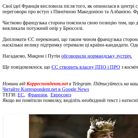
Свої ідеї Франція висловила після того, як опинилася в центр
переговори про вступ з Північною Македонією та Албанією. Фр
Частково французька сторона пояснила свою позицію тим, що д
викликали потужний опір у Брюсселі.
Дипломати ЄС переконані, що таким чином французька сторона
наскільки велику підтримку отримали ці країни-кандидати. Од
Нагадаємо, Макрон і Путін
обговорили нормандську зустріч.
Ще повідомлялося, що
ЄС створить власну ППО і ПРО
з космі
Новини від
Корреспондент.net
в Telegram. Підписуйтесь на на
Читайте Korrespondent.net в Google News
ТЕГИ:
ЕС
,
Франция
,
Евросоюз
Якщо ви помітили помилку, виділіть необхідний текст і натисніт