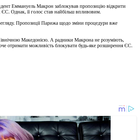
резидент Еммануель Макрон заблокував пропозицію відкрити
ЄС. Однак, її голос став найбільш впливовим.
регляду. Пропозиції Парижа щодо зміни процедури вже
Північною Македонією. А радники Макрона не розуміють,
оче отримати можливість блокувати будь-яке розширення ЄС.