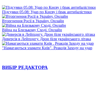
Підсумки 05.08: Удар по Києву і брак антибалістики
Вторгнення Росії в Україну. Онлайн
Війна на Близькому Сході. Онлайн
Диверсія в Лейпцигу. Дрон біля українського літака
"Намагаються зламати Київ". Реакція Заходу на удар
ВИБІР РЕДАКТОРА