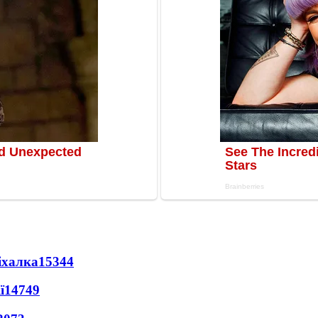
іхалка
15344
ї
14749