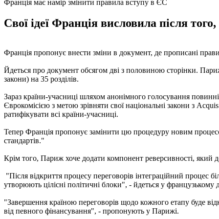
Франція має намір змінити правила вступу в ЄС
Свої ідеї Франція висловила після того
Франція пропонує внести зміни в документ, де прописані прав
Йдеться про документ обсягом дві з половиною сторінки. Париж
закони) на 35 розділів.
Зараз країни-учасниці шляхом анонімного голосування повинні
Єврокомісією з метою зрівняти свої національні закони з Acqui
ратифікувати всі країни-учасниці.
Тепер Франція пропонує замінити цю процедуру новим процесом
стандартів."
Крім того, Париж хоче додати компонент реверсивності, який д
"Після відкриття процесу переговорів інтеграційний процес біль
утворюють цілісні політичні блоки", - йдеться у французькому 
"Завершення країною переговорів щодо кожного етапу буде відк
від певного фінансування", - пропонують у Парижі.