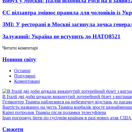
Вибух у Москві: Італія відповіла Росії на її заяви
1
ЄС відзавтра змінює правила для чоловіків із Ук
ЗМІ: У ресторані в Москві загинула дочка генера
Залужний: Україна не вступить до НАТО
8521
Читати коментарі
Новини світу
Останні
Популярні
Коментовані
В Італії дві доби шукали викинутий лотерейний білет з виграш
Гелікоптер Трампа наблизився на небезпечну відстань до пасаж
Вартість названих на честь Трампа корбалів зросте щонайменш
Карні потролив Трампа після поламки телесуфлера
Іран погрожує бити по сусіднім країнам в разі нових атак США
Сюжети