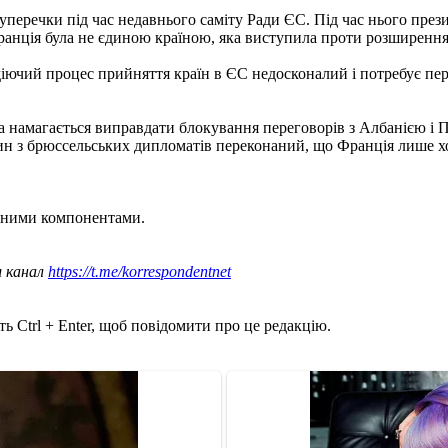
і суперечки під час недавнього саміту Ради ЄС. Під час нього п
анція була не єдиною країною, яка виступила проти розширення 
іючий процес прийняття країн в ЄС недосконалий і потребує пе
 намагається виправдати блокування переговорів з Албанією і 
ин з брюссельських дипломатів переконаний, що Франція лише х
чними компонентами.
ш канал
https://t.me/korrespondentnet
ь Ctrl + Enter, щоб повідомити про це редакцію.