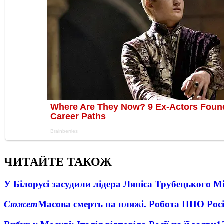
ЧИТАЙТЕ ТАКОЖ
У Білорусі засудили лідера Ляпіса Трубецького М
Сюжет
Масова смерть на пляжі. Робота ППО Росі