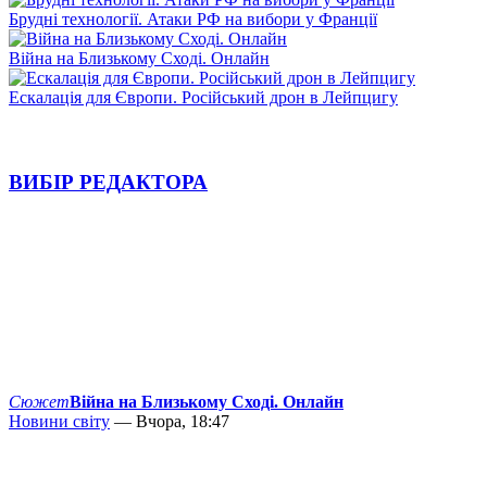
Брудні технології. Атаки РФ на вибори у Франції
Війна на Близькому Сході. Онлайн
Ескалація для Європи. Російський дрон в Лейпцигу
ВИБІР РЕДАКТОРА
Сюжет
Війна на Близькому Сході. Онлайн
Новини світу
— Вчора, 18:47