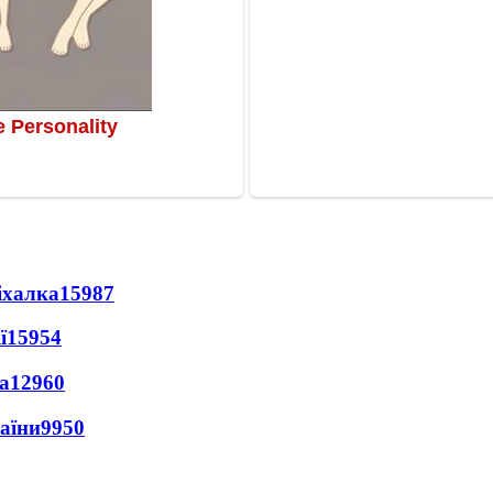
іхалка
15987
ї
15954
а
12960
раїни
9950