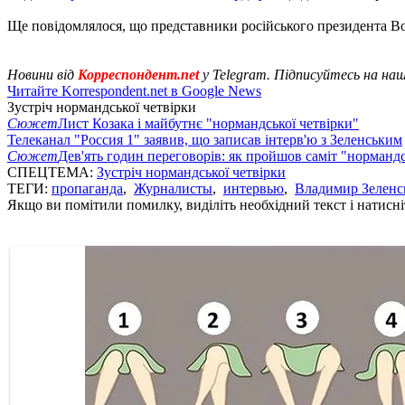
Ще повідомлялося, що представники російського президента 
Новини від
Корреспондент.net
у Telegram. Підписуйтесь на на
Читайте Korrespondent.net в Google News
Зустріч нормандської четвірки
Сюжет
Лист Козака і майбутнє "нормандської четвірки"
Телеканал "Россия 1" заявив, що записав інтерв'ю з Зеленським
Сюжет
Дев'ять годин переговорів: як пройшов саміт "нормандс
СПЕЦТЕМА:
Зустріч нормандської четвірки
ТЕГИ:
пропаганда
,
Журналисты
,
интервью
,
Владимир Зеленс
Якщо ви помітили помилку, виділіть необхідний текст і натисніт