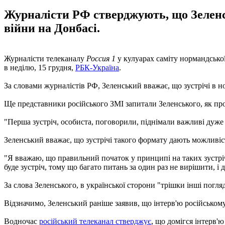
Журналісти РФ стверджують, що Зеленс
війни на Донбасі.
Журналісти телеканалу
Россия 1
у кулуарах саміту нормандсько
в неділю, 15 грудня,
РБК-Україна
.
За словами журналістів РФ, Зеленський вважає, що зустрічі в н
Ще представники російського ЗМІ запитали Зеленського, як п
"Перша зустріч, особиста, поговорили, піднімали важливі дуже п
Зеленський вважає, що зустрічі такого формату дають можливіст
"Я вважаю, що правильний початок у принципі на таких зустрічах
буде зустріч, тому що багато питань за один раз не вирішити, і д
За слова Зеленського, в української сторони "трішки інші погл
Відзначимо, Зеленський раніше заявив, що інтерв'ю російському
Водночас
російський телеканал стверджує
, що домігся інтерв'ю