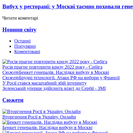
Вибух у ресторані: у Москві таємно поховали ген
Читати коментарі
Новини світу
Останні
Популярні
Коментовані
Росія прагне повторити кризу 2022 року - Сибіга
Сюжет
Бенкет генералів. Наслідки вибуху в Москві
Сюжет
Брудні технології. Атаки РФ на вибори у Франції
У Росії стався масштабний збій інтернету
Зеленський уперше здійснить візит до Сербії - ЗМІ
Сюжети
Вторгнення Росії в Україну. Онлайн
Бенкет генералів. Наслідки вибуху в Москві