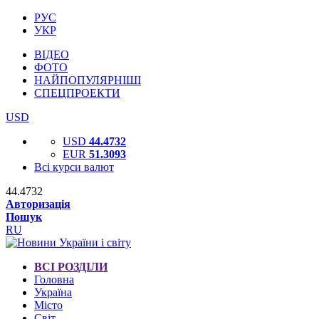
РУС
УКР
ВІДЕО
ФОТО
НАЙПОПУЛЯРНІШІ
СПЕЦПРОЕКТИ
USD
USD
44.4732
EUR
51.3093
Всі курси валют
44.4732
Авторизація
Пошук
RU
ВСІ РОЗДІЛИ
Головна
Україна
Місто
Світ