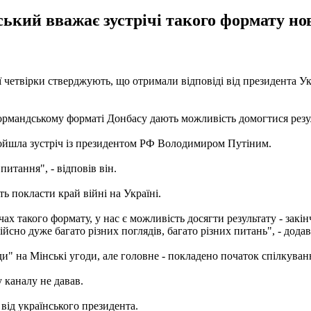
ький вважає зустрічі такого формату н
ї четвірки стверджують, що отримали відповіді від президента 
ормандському форматі Донбасу дають можливість домогтися резуль
ройшла зустріч із президентом РФ Володимиром Путіним.
итання", - відповів він.
ь покласти край війні на Україні.
 такого формату, у нас є можливість досягти результату - закінче
ійсно дуже багато різних поглядів, багато різних питань", - додав
яди" на Мінські угоди, але головне - покладено початок спілкува
 каналу не давав.
 від українського президента.