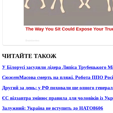
ЧИТАЙТЕ ТАКОЖ
У Білорусі засудили лідера Ляпіса Трубецького М
Сюжет
Масова смерть на пляжі. Робота ППО Росі
Другий за день: у РФ поховали ще одного генерал
ЄС відзавтра змінює правила для чоловіків із Ук
Залужний: Україна не вступить до НАТО
8606