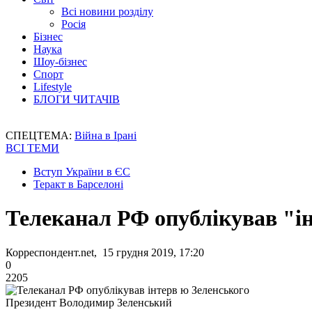
Всі новини розділу
Росія
Бізнес
Наука
Шоу-бізнес
Спорт
Lifestyle
БЛОГИ ЧИТАЧІВ
СПЕЦТЕМА:
Війна в Ірані
ВСІ ТЕМИ
Вступ України в ЄС
Теракт в Барселоні
Телеканал РФ опублікував "і
Корреспондент.net, 15 грудня 2019, 17:20
0
2205
Президент Володимир Зеленський