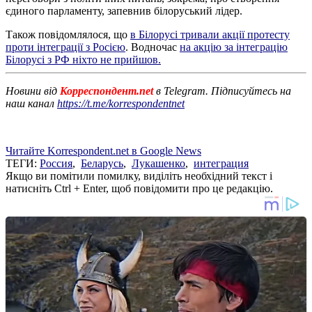
єдиного парламенту, запевнив білоруський лідер.
Також повідомлялося, що
в Білорусі тривали акції протесту
проти інтеграції з Росією
. Водночас
на акцію за інтеграцію
Білорусі з РФ ніхто не прийшов.
Новини від
Корреспондент.net
в Telegram. Підписуйтесь на
наш канал
https://t.me/korrespondentnet
Читайте Korrespondent.net в Google News
ТЕГИ:
Россия
,
Беларусь
,
Лукашенко
,
интеграция
Якщо ви помітили помилку, виділіть необхідний текст і
натисніть Ctrl + Enter, щоб повідомити про це редакцію.