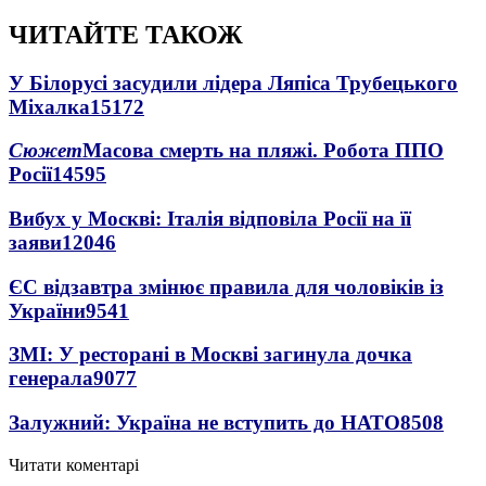
ЧИТАЙТЕ ТАКОЖ
У Білорусі засудили лідера Ляпіса Трубецького
Міхалка
15172
Сюжет
Масова смерть на пляжі. Робота ППО
Росії
14595
Вибух у Москві: Італія відповіла Росії на її
заяви
12046
ЄС відзавтра змінює правила для чоловіків із
України
9541
ЗМІ: У ресторані в Москві загинула дочка
генерала
9077
Залужний: Україна не вступить до НАТО
8508
Читати коментарі