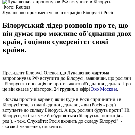
Фото: Reuters
Лукашенко прокоментував інтеграцію Білорусі і Росії
Білоруський лідер розповів про те, що
він думає про можливе об'єднання двох
країн, і оцінив суверенітет своєї
країни.
Президент Білорусі Олександр Лукашенко жартома
запропонував РФ вступити до Білорусі, заявивши, що росіяни
і білоруська опозиція не проти такого об'єднання держав. Про
це він сказав у вівторок, 24 грудня, в ефірі
Эхо Москвы
.
"Зовсім простий варіант, який буде в Росії сприйнятий і в
Білорусі теж, в плані єдиної держави, - ви (Росія - ред.)
вступаєте до складу Білорусі. А що, росіяни будуть проти? Ні.
Білоруси, які так уже й обурюються (білоруська опозиція -
ред.), - теж. Слухайте: Росія входить до складу Білорусі", -
сказав Лукашенко, сміючись.