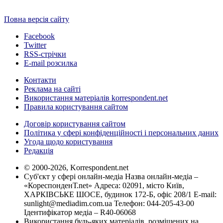
Повна версія сайту
Facebook
Twitter
RSS-стрічки
E-mail розсилка
Контакти
Реклама на сайті
Використання матеріалів korrespondent.net
Правила користування сайтом
Договір користування сайтом
Політика у сфері конфіденційності і персональних даних
Угода щодо користування
Редакція
© 2000-2026, Korrespondent.net
Суб'єкт у сфері онлайн-медіа Назва онлайн-медіа –
«КореспонденТ.net» Адреса: 02091, місто Київ,
ХАРКІВСЬКЕ ШОСЕ, будинок 172-Б, офіс 208/1 E-mail:
sunlight@mediadim.com.ua
Телефон: 044-205-43-00
Ідентифікатор медіа – R40-06068
Використання будь-яких матеріалів, розміщених на