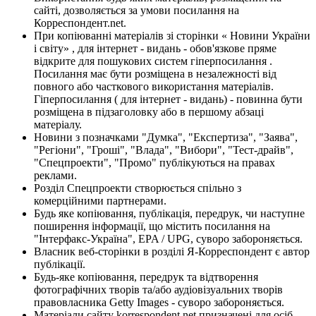
сайті, дозволяється за умови посилання на
Корреспондент.net.
При копіюванні матеріалів зі сторінки « Новини України
і світу» , для інтернет - видань - обов'язкове пряме
відкрите для пошукових систем гіперпосилання .
Посилання має бути розміщена в незалежності від
повного або часткового використання матеріалів.
Гіперпосилання ( для інтернет - видань) - повинна бути
розміщена в підзаголовку або в першому абзаці
матеріалу.
Новини з позначками "Думка", "Експертиза", "Заява",
"Регіони", "Гроші", "Влада", "Вибори", "Тест-драйв",
"Спецпроекти", "Промо" публікуються на правах
реклами.
Розділ Спецпроекти створюється спільно з
комерційними партнерами.
Будь яке копіювання, публікація, передрук, чи наступне
поширення інформації, що містить посилання на
"Інтерфакс-Україна", EPA / UPG, суворо забороняється.
Власник веб-сторінки в розділі Я-Корреспондент є автор
публікації.
Будь-яке копіювання, передрук та відтворення
фотографічних творів та/або аудіовізуальних творів
правовласника Getty Images - суворо забороняється.
Матеріали сайту korrespondent.net призначені для осіб