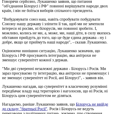
Говорячи серйозно, Лукашенко заявив, що питання
"об'єднання Білорусі і РФ" повинні вирішувати народи двох
країн, і він не боїться виборів спільного президента.
"Вибудовувати союз наш, навіть спробувати побудувати
Союзну нашу державу і зліпити її так, щоб ми не зачепили
інтереси ні росіян, ні білорусів, ми повинні зробити. І,
можливо, колись не ми, а, може, ми, наші діти, в силу якихось
обставин прийдуть до того, що це буде єдина держава - ну і
добре, якщо це приймуть наші народи", - сказав Лукашенко.
Оцінюючи нинішню ситуацію, Лукашенко зазначив, що
Білорусь і РФ просувають інтеграцію, яка анітрохи не
зменшує суверенітет кожної з держав.
"Ми дві суверенні незалежні держави - Білорусь і Росія. Ми
зараз просуваємо ту інтеграцію, яка анітрохи не применшує і
не зменшує суверенітет ні Росії, ані Білорусі", - заявив він.
Лукашенко нагадав, що суверенітет в класичному розумінні
передбачає владу над територією і наголосив, що ні Росія, ні
Білорусь цим суверенітетом не діляться.
Нагадаємо, раніше Лукашенко заявив, що
Білорусь не ввійде
до складу "братньої Росії"
. Росія і Білорусь не ведуть
переговори з політичних питань, зокрема, про створення