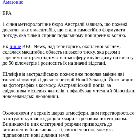
Амазонію.
EPA
1 січня метеорологічне бюро Австралії заявило, що пожежі
досягли таких масштабів, що стали самостійно формувати
погоду, яка тільки сприяє подальшому поширенню вогню.
Як
пише
BBC News, над територією, охопленої вогнем,
склалася масштабна область низького тиску, яка разом з
гарячим повітрям піднімає в атмосферу клуби диму на висоту
до 50 кілометрів і розносить їх на значні відстані.
Шлейф від австралійських пожеж вже подолав майже дві
тисячі кілометрів і досяг території Нової Зеландії. Його видно
на фотографіях з космосу. Австралійський попіл, за
свідченням місцевих жителів, пофарбував у темний білосніжні
новозеландські льодовики.
Охолоняючи у верхніх шарах атмосфери, дим перетворюється
в потужні купчасто-дощові хмари з грозовим потенціалом.
Виникаючі в них електричні розряди призводять до
виникнення блискавок - а ті, своєю чергою, можуть
підпалювати нові ділянки землі.