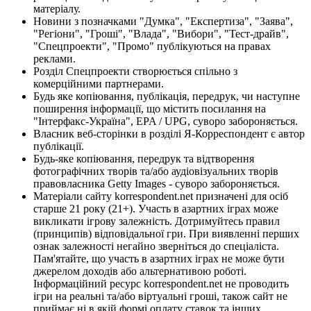
матеріалу.
Новини з позначками "Думка", "Експертиза", "Заява",
"Регіони", "Гроші", "Влада", "Вибори", "Тест-драйв",
"Спецпроекти", "Промо" публікуються на правах
реклами.
Розділ Спецпроекти створюється спільно з
комерційними партнерами.
Будь яке копіювання, публікація, передрук, чи наступне
поширення інформації, що містить посилання на
"Інтерфакс-Україна", EPA / UPG, суворо забороняється.
Власник веб-сторінки в розділі Я-Корреспондент є автор
публікації.
Будь-яке копіювання, передрук та відтворення
фотографічних творів та/або аудіовізуальних творів
правовласника Getty Images - суворо забороняється.
Матеріали сайту korrespondent.net призначені для осіб
старше 21 року (21+). Участь в азартних іграх може
викликати ігрову залежність. Дотримуйтесь правил
(принципів) відповідальної гри. При виявленні перших
ознак залежності негайно зверніться до спеціаліста.
Пам'ятайте, що участь в азартних іграх не може бути
джерелом доходів або альтернативою роботі.
Інформаційний ресурс korrespondent.net не проводить
ігри на реальні та/або віртуальні гроші, також сайт не
приймає ні в якій формі оплату ставок та інших