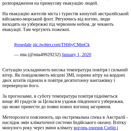
розпорядження на примусову евакуацію людей.
На евакуацію жителів міста і туристів кинутий австралійський
військово-морський флот. Рятуючись від вогню, люди
виходять на узбережжі під червоним небом, де чекають
евакуації. Там чергують пожежні.
#rosedale
pic.twitter.com/THt6yCMmCk
— mia (@mia49929232)
January 1, 2020
Ситуацію ускладнюють висока температура повітря і сильний
вітер. Як повідомляють місцеві ЗМІ, пориви вітру на кордоні
двох штатів підняли в повітря десятитонну вантажівку і
перевернули його.
За прогнозами, в суботу температура повітря підніметься
вище 40 градусів за Цельсієм уздовж південного узбережжя,
що може привести до появи нових вогнищ загоряння.
Метеорологи пояснюють, що екстремальна спека в Австралії -
наслідок змін кліматичної системи Індійського океану. Влітку
минулого року через зміни клімату
вогонь охопив Сибір і