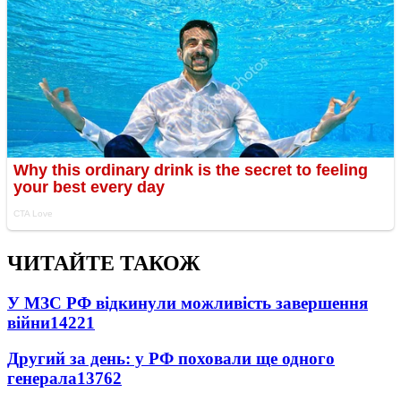
ЧИТАЙТЕ ТАКОЖ
У МЗС РФ відкинули можливість завершення
війни
14221
Другий за день: у РФ поховали ще одного
генерала
13762