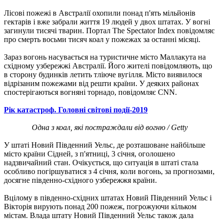
Лісові пожежі в Австралії охопили понад п'ять мільйонів
гектарів і вже забрали життя 19 людей у двох штатах. У вогні
загинули тисячі тварин. Портал The Spectator Index повідомляє
про смерть восьми тисяч коал у пожежах за останні місяці.
Зараз вогонь насувається на туристичне місто Маллакута на
східному узбережжі Австралії. Його жителі повідомляють, що
в сторону будинків летить тліюче вугілля. Місто виявилося
відрізаним пожежами від решти країни. У деяких районах
спостерігаються вогняні торнадо, повідомляє CNN.
Рік катастроф. Головні світові події-2019
Одна з коал, які постраждали від вогню / Getty
У штаті Новий Південний Уельс, де розташоване найбільше
місто країни Сідней, з п'ятниці, 3 січня, оголошено
надзвичайний стан. Очікується, що ситуація в штаті стала
особливо погіршуватися з 4 січня, коли вогонь, за прогнозами,
досягне південно-східного узбережжя країни.
Вцілому в південно-східних штатах Новий Південний Уельс і
Вікторія вирують понад 200 пожеж, погрожуючи кільком
містам. Влада штату Новий Південний Уельс також дала