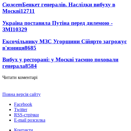
Сюжет
Бенкет генералів. Наслідки вибуху в
Москві
12711
Україна поставила Путіна перед дилемою -
ЗМІ
10329
Ексочільнику МЗС Угорщини Сійярто загрожує
в'язниця
8685
Вибух у ресторані: у Москві таємно поховали
генерала
8584
Читати коментарі
Повна версія сайту
Facebook
Twitter
RSS-стрічки
E-mail розсилка
Контакти