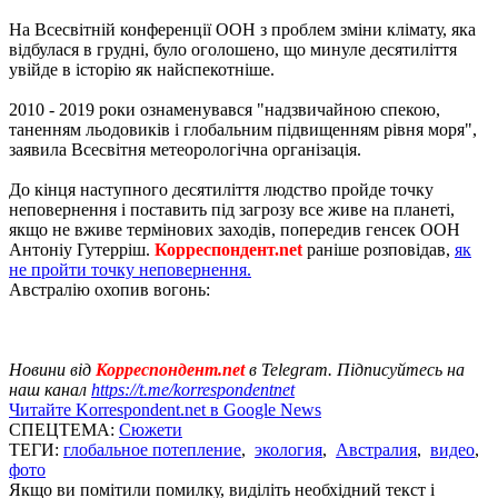
На Всесвітній конференції ООН з проблем зміни клімату, яка
відбулася в грудні, було оголошено, що минуле десятиліття
увійде в історію як найспекотніше.
2010 - 2019 роки ознаменувався "надзвичайною спекою,
таненням льодовиків і глобальним підвищенням рівня моря",
заявила Всесвітня метеорологічна організація.
До кінця наступного десятиліття людство пройде точку
неповернення і поставить під загрозу все живе на планеті,
якщо не вживе термінових заходів, попередив генсек ООН
Антоніу Гутерріш.
Корреспондент.net
раніше розповідав,
як
не пройти точку неповернення.
Австралію охопив вогонь:
Новини від
Корреспондент.net
в Telegram. Підписуйтесь на
наш канал
https://t.me/korrespondentnet
Читайте Korrespondent.net в Google News
СПЕЦТЕМА:
Сюжети
ТЕГИ:
глобальное потепление
,
экология
,
Австралия
,
видео
,
фото
Якщо ви помітили помилку, виділіть необхідний текст і