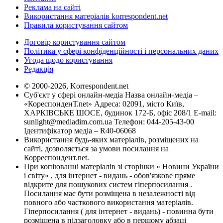
Реклама на сайті
Використання матеріалів korrespondent.net
Правила користування сайтом
Договір користування сайтом
Політика у сфері конфіденційності і персональних даних
Угода щодо користування
Редакція
© 2000-2026, Korrespondent.net
Суб'єкт у сфері онлайн-медіа Назва онлайн-медіа –
«КореспонденТ.net» Адреса: 02091, місто Київ,
ХАРКІВСЬКЕ ШОСЕ, будинок 172-Б, офіс 208/1 E-mail:
sunlight@mediadim.com.ua
Телефон: 044-205-43-00
Ідентифікатор медіа – R40-06068
Використання будь-яких матеріалів, розміщених на
сайті, дозволяється за умови посилання на
Корреспондент.net.
При копіюванні матеріалів зі сторінки « Новини України
і світу» , для інтернет - видань - обов'язкове пряме
відкрите для пошукових систем гіперпосилання .
Посилання має бути розміщена в незалежності від
повного або часткового використання матеріалів.
Гіперпосилання ( для інтернет - видань) - повинна бути
розміщена в підзаголовку або в першому абзаці