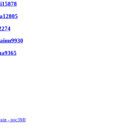
ї
15878
а
12805
2274
раїни
9930
ла
9365
ків - росЗМІ