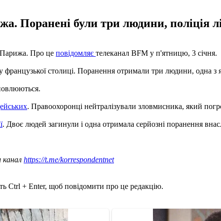
жа. Поранені були три людини, поліція л
і Парижа. Про це
повідомляє
телеканал BFM у п'ятницю, 3 січня.
ну французької столиці. Поранення отримали три людини, одна з 
ановлюються.
цейських
. Правоохоронці нейтралізували зловмисника, який погр
ї
. Двоє людей загинули і одна отримала серйозні поранення внас
ш канал
https://t.me/korrespondentnet
ь Ctrl + Enter, щоб повідомити про це редакцію.