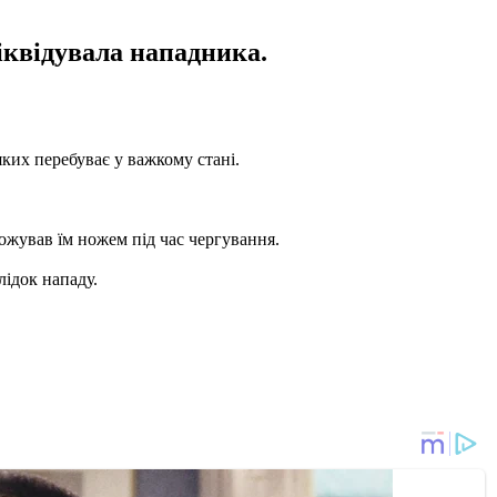
іквідувала нападника.
яких перебуває у важкому стані.
ожував їм ножем під час чергування.
лідок нападу.