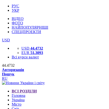
РУС
УКР
ВІДЕО
ФОТО
НАЙПОПУЛЯРНІШІ
СПЕЦПРОЕКТИ
USD
USD
44.4732
EUR
51.3093
Всі курси валют
44.4732
Авторизація
Пошук
RU
ВСІ РОЗДІЛИ
Головна
Україна
Місто
Світ