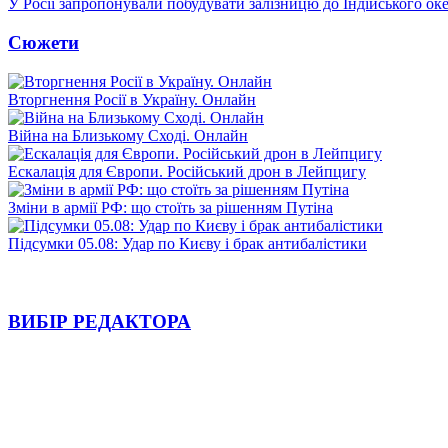
У Росії запропонували побудувати залізницю до Індійського ок
Сюжети
Вторгнення Росії в Україну. Онлайн
Війна на Близькому Сході. Онлайн
Ескалація для Європи. Російський дрон в Лейпцигу
Зміни в армії РФ: що стоїть за рішенням Путіна
Підсумки 05.08: Удар по Києву і брак антибалістики
ВИБІР РЕДАКТОРА