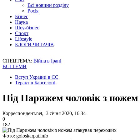
Всі новини розділу
Росія
Бізнес
Наука
Шоу-бізнес
Спорт
Lifestyle
БЛОГИ ЧИТАЧІВ
СПЕЦТЕМА:
Війна в Ірані
ВСІ ТЕМИ
Вступ України в ЄС
Теракт в Барселоні
Під Парижем чоловік з ножем
Корреспондент.net, 3 січня 2020, 16:34
0
182
Фото: goloskarpat.info