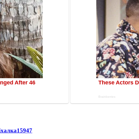
іхалка
15947