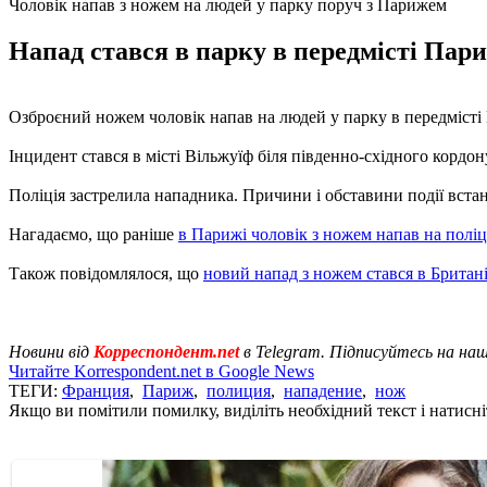
Чоловік напав з ножем на людей у парку поруч з Парижем
Напад стався в парку в передмісті Пари
Озброєний ножем чоловік напав на людей у парку в передміст
Інцидент стався в місті Вільжуїф біля південно-східного кордо
Поліція застрелила нападника. Причини і обставини події вст
Нагадаємо, що раніше
в Парижі чоловік з ножем напав на полі
Також повідомлялося, що
новий напад з ножем стався в Британі
Новини від
Корреспондент.net
в Telegram. Підписуйтесь на на
Читайте Korrespondent.net в Google News
ТЕГИ:
Франция
,
Париж
,
полиция
,
нападение
,
нож
Якщо ви помітили помилку, виділіть необхідний текст і натисніт