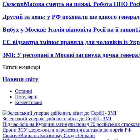
Сюжет
Масова смерть на пляжі. Робота ППО Росі
Другий за день: у РФ поховали ще одного генерал
Вибух у Москві: Італія відповіла Росії на її заяви
1
ЄС відзавтра змінює правила для чоловіків із Ук
ЗМІ: У ресторані в Москві загинула дочка генера
Читати коментарі
Новини світу
Останні
Популярні
Коментовані
Зеленський уперше здійснить візит до Сербії - ЗМІ
Під час боїв на Курщині загинули понад 70 російських строкови
Дрони ЗСУ здорожчили перевезення вантажів до портів РФ
Сюжет
Війна на Близькому Сході. Онлайн