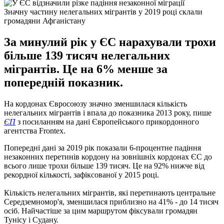
Значну частину нелегальних мігрантів у 2019 році склали
громадяни Афганістану
За минулий рік у ЄС нарахували трохи
більше 139 тисяч нелегальних
мігрантів. Це на 6% менше за
попередній показник.
На кордонах Євросоюзу значно зменшилася кількість
нелегальних мігрантів і впала до показника 2013 року, пише
ЄП
з посиланням на дані Європейського прикордонного
агентства Frontex.
Попередні дані за 2019 рік показали 6-процентне падіння
незаконних перетинів кордону на зовнішніх кордонах ЄС до
всього лише трохи більше 139 тисяч. Це на 92% нижче від
рекордної кількості, зафіксованої у 2015 році.
Кількість нелегальних мігрантів, які перетинають центральне
Середземномор'я, зменшилася приблизно на 41% - до 14 тисяч
осіб. Найчастіше за цим маршрутом фіксували громадян
Тунісу і Судану.