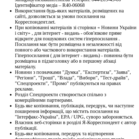
Ідентифікатор медіа – R40-06068
Використання будь-яких матеріалів, розміщених на
сайті, дозволяється за умови посилання на
Корреспондент.net.
При копіюванні матеріалів зі сторінки « Новини України
і світу» , для інтернет - видань - обов'язкове пряме
відкрите для пошукових систем гіперпосилання .
Посилання має бути розміщена в незалежності від
повного або часткового використання матеріалів.
Гіперпосилання ( для інтернет - видань) - повинна бути
розміщена в підзаголовку або в першому абзаці
матеріалу.
Новини з позначками "Думка", "Експертиза", "Заява",
"Регіони", "Гроші", "Влада", "Вибори", "Тест-драйв",
"Спецпроекти", "Промо" публікуються на правах
реклами.
Розділ Спецпроекти створюється спільно з
комерційними партнерами.
Будь яке копіювання, публікація, передрук, чи наступне
поширення інформації, що містить посилання на
"Інтерфакс-Україна", EPA / UPG, суворо забороняється.
Власник веб-сторінки в розділі Я-Корреспондент є автор
публікації.
Будь-яке копіювання, передрук та відтворення