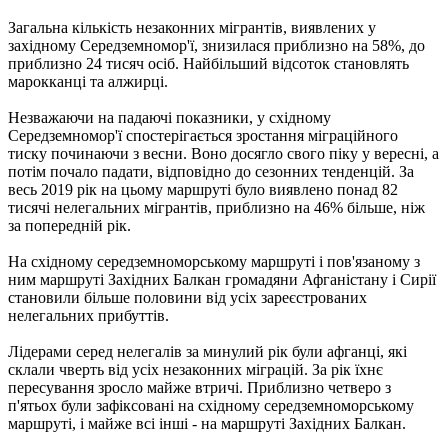
Загальна кількість незаконних мігрантів, виявлених у
західному Середземномор'ї, знизилася приблизно на 58%, до
приблизно 24 тисяч осіб. Найбільший відсоток становлять
марокканці та алжирці.
Незважаючи на падаючі показники, у східному
Середземномор'ї спостерігається зростання міграційного
тиску починаючи з весни. Воно досягло свого піку у вересні, а
потім почало падати, відповідно до сезонних тенденцій. За
весь 2019 рік на цьому маршруті було виявлено понад 82
тисячі нелегальних мігрантів, приблизно на 46% більше, ніж
за попередній рік.
На східному середземноморському маршруті і пов'язаному з
ним маршруті Західних Балкан громадяни Афганістану і Сирії
становили більше половини від усіх зареєстрованих
нелегальних прибуттів.
Лідерами серед нелегалів за минулий рік були афганці, які
склали чверть від усіх незаконних міграцій. За рік їхнє
пересування зросло майже втричі. Приблизно четверо з
п'ятьох були зафіксовані на східному середземноморському
маршруті, і майже всі інші - на маршруті Західних Балкан.