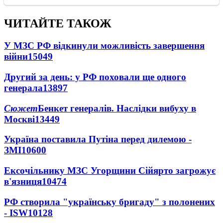
ЧИТАЙТЕ ТАКОЖ
У МЗС РФ відкинули можливість завершення
війни
15049
Другий за день: у РФ поховали ще одного
генерала
13897
Сюжет
Бенкет генералів. Наслідки вибуху в
Москві
13449
Україна поставила Путіна перед дилемою -
ЗМІ
10600
Ексочільнику МЗС Угорщини Сійярто загрожує
в'язниця
10474
РФ створила "українську бригаду" з полонених
- ISW
10128