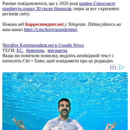
Раніше повідомлялося, що у 2020 році
країни Євросоюзу
приймуть понад 30 тисяч біженців
, перш за все з кризових
регіонів світу.
Новини від
Корреспондент.net
у Telegram. Підписуйтесь на
наш канал
https://t.me/korrespondentnet
.
Читайте Korrespondent.net в Google News
ТЕГИ:
ЕС
,
беженцы
,
мигранты
Якщо ви помітили помилку, виділіть необхідний текст і
натисніть Ctrl + Enter, щоб повідомити про це редакцію.