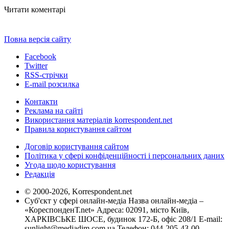
Читати коментарі
Повна версія сайту
Facebook
Twitter
RSS-стрічки
E-mail розсилка
Контакти
Реклама на сайті
Використання матеріалів korrespondent.net
Правила користування сайтом
Договір користування сайтом
Політика у сфері конфіденційності і персональних даних
Угода щодо користування
Редакція
© 2000-2026, Korrespondent.net
Суб'єкт у сфері онлайн-медіа Назва онлайн-медіа –
«КореспонденТ.net» Адреса: 02091, місто Київ,
ХАРКІВСЬКЕ ШОСЕ, будинок 172-Б, офіс 208/1 E-mail:
sunlight@mediadim.com.ua
Телефон: 044-205-43-00