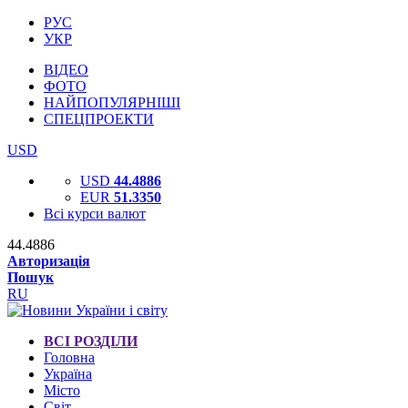
РУС
УКР
ВІДЕО
ФОТО
НАЙПОПУЛЯРНІШІ
СПЕЦПРОЕКТИ
USD
USD
44.4886
EUR
51.3350
Всі курси валют
44.4886
Авторизація
Пошук
RU
ВСІ РОЗДІЛИ
Головна
Україна
Місто
Світ