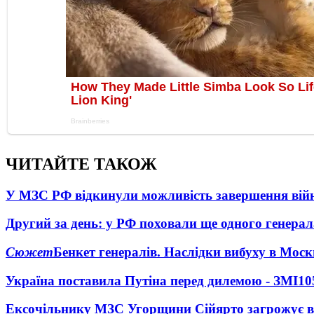
ЧИТАЙТЕ ТАКОЖ
У МЗС РФ відкинули можливість завершення вій
Другий за день: у РФ поховали ще одного генерал
Сюжет
Бенкет генералів. Наслідки вибуху в Моск
Україна поставила Путіна перед дилемою - ЗМІ
10
Ексочільнику МЗС Угорщини Сійярто загрожує в