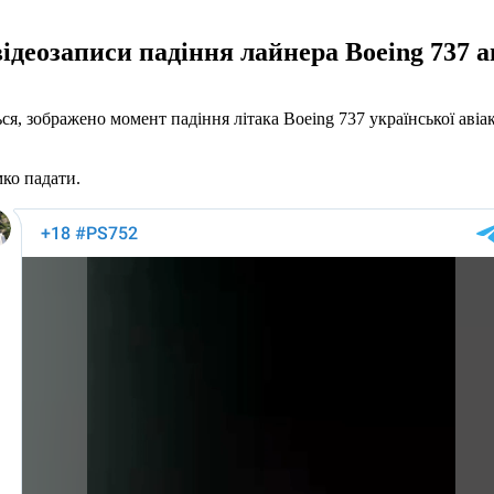
ідеозаписи падіння лайнера Boeing 737 а
ся, зображено момент падіння літака Boeing 737 української авіа
мко падати.