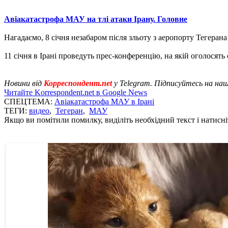
Авіакатастрофа МАУ на тлі атаки Ірану. Головне
Нагадаємо, 8 січня незабаром після зльоту з аеропорту Тегерана
11 січня в Ірані проведуть прес-конференцію, на якій оголосять
Новини від
Корреспондент.net
у Telegram. Підписуйтесь на на
Читайте Korrespondent.net в Google News
СПЕЦТЕМА:
Авіакатастрофа МАУ в Ірані
ТЕГИ:
видео
,
Тегеран
,
МАУ
Якщо ви помітили помилку, виділіть необхідний текст і натисніт