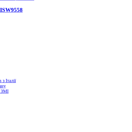
 ISW
9558
з Італії
ану
 ЗМІ