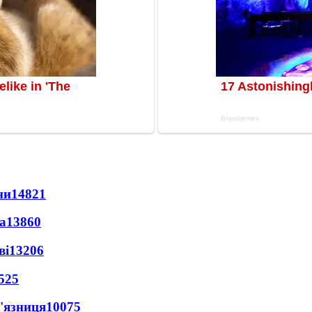
ни
14821
а
13860
ві
13206
525
'язниця
10075