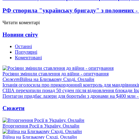
РФ створила "українську бригаду" з полонених -
Читати коментарі
Новини світу
Останні
Популярні
Коментовані
Росіяни змінили ставлення до війни - опитування
Сюжет
Війна на Близькому Сході. Онлайн
Іспанія оголосила про прикордонний контроль для мандрівників 
США перехопили понад 50 суден після відновлення блокади Ір
Пентагон придбає лазери для боротьби з дронами на $400 млн -
Сюжети
Вторгнення Росії в Україну. Онлайн
Війна на Близькому Сході. Онлайн