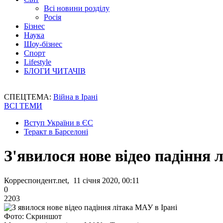
Всі новини розділу
Росія
Бізнес
Наука
Шоу-бізнес
Спорт
Lifestyle
БЛОГИ ЧИТАЧІВ
СПЕЦТЕМА:
Війна в Ірані
ВСІ ТЕМИ
Вступ України в ЄС
Теракт в Барселоні
З'явилося нове відео падіння 
Корреспондент.net, 11 січня 2020, 00:11
0
2203
Фото: Скриншот