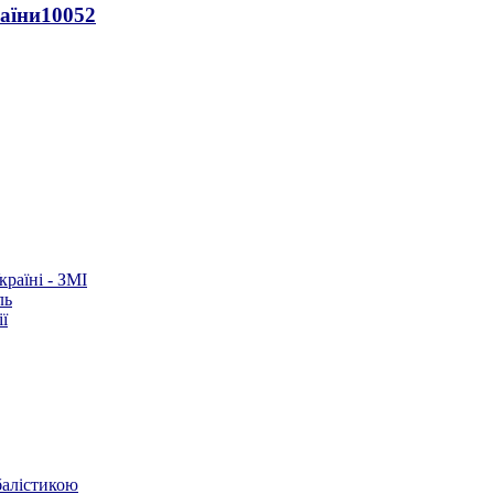
раїни
10052
раїні - ЗМІ
ль
ї