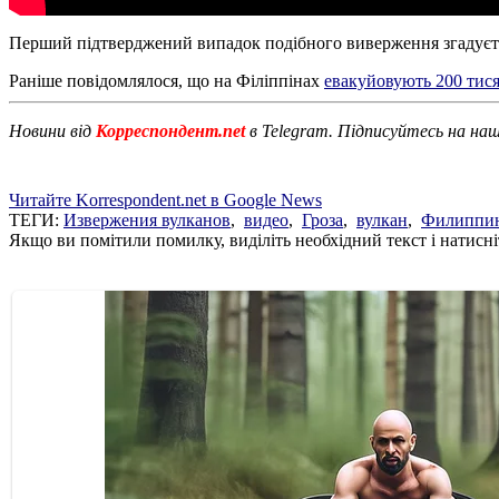
Перший підтверджений випадок подібного виверження згадуєтьс
Раніше повідомлялося, що на Філіппінах
евакуйовують 200 тися
Новини від
Корреспондент.net
в Telegram. Підписуйтесь на на
Читайте Korrespondent.net в Google News
ТЕГИ:
Извержения вулканов
,
видео
,
Гроза
,
вулкан
,
Филиппи
Якщо ви помітили помилку, виділіть необхідний текст і натисніт