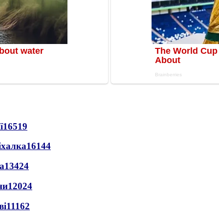
ї
16519
іхалка
16144
а
13424
ни
12024
ві
11162