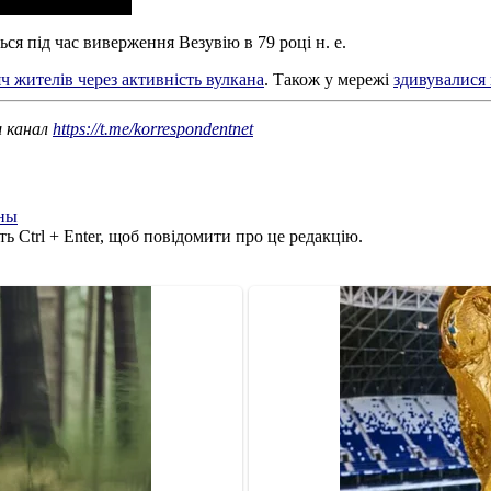
я під час виверження Везувію в 79 році н. е.
ч жителів через активність вулкана
. Також у мережі
здивувалися 
ш канал
https://t.me/korrespondentnet
ны
ь Ctrl + Enter, щоб повідомити про це редакцію.