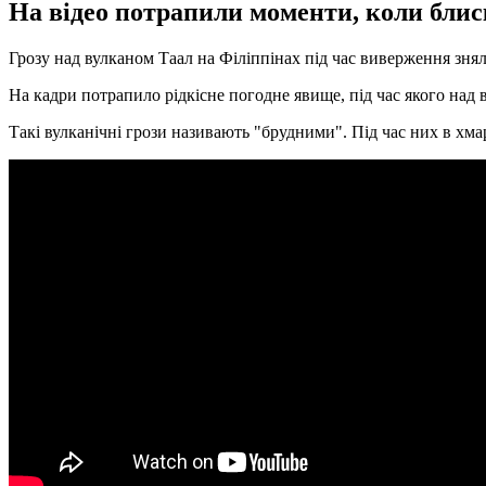
На відео потрапили моменти, коли блис
Грозу над вулканом Таал на Філіппінах під час виверження знял
На кадри потрапило рідкісне погодне явище, під час якого над
Такі вулканічні грози називають "брудними". Під час них в хма