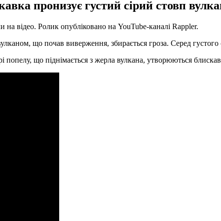
кавка пронизує густий сірий стовп вулка
и на відео. Ролик опубліковано на YouTube-каналі Rappler.
 вулканом, що почав виверження, збирається гроза. Серед густог
рі попелу, що піднімається з жерла вулкана, утворюються блискав