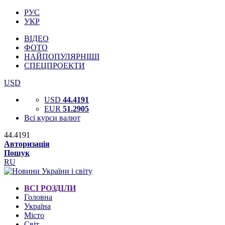
РУС
УКР
ВІДЕО
ФОТО
НАЙПОПУЛЯРНІШІ
СПЕЦПРОЕКТИ
USD
USD
44.4191
EUR
51.2905
Всі курси валют
44.4191
Авторизація
Пошук
RU
ВСІ РОЗДІЛИ
Головна
Україна
Місто
Світ