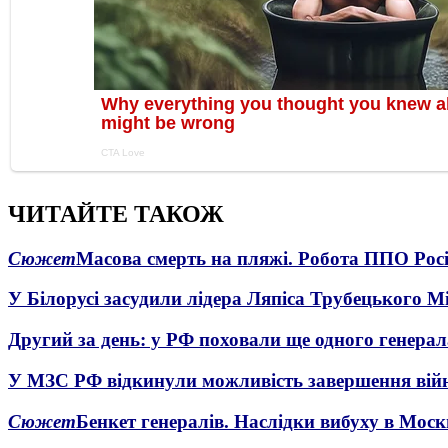
ЧИТАЙТЕ ТАКОЖ
Сюжет
Масова смерть на пляжі. Робота ППО Росі
У Білорусі засудили лідера Ляпіса Трубецького М
Другий за день: у РФ поховали ще одного генерал
У МЗС РФ відкинули можливість завершення вій
Сюжет
Бенкет генералів. Наслідки вибуху в Моск