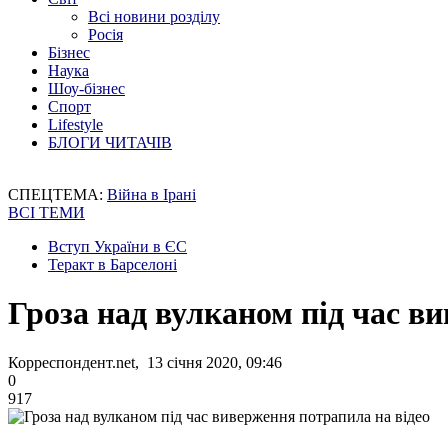
Всі новини розділу
Росія
Бізнес
Наука
Шоу-бізнес
Спорт
Lifestyle
БЛОГИ ЧИТАЧІВ
СПЕЦТЕМА:
Війна в Ірані
ВСІ ТЕМИ
Вступ України в ЄС
Теракт в Барселоні
Гроза над вулканом під час в
Корреспондент.net, 13 січня 2020, 09:46
0
917