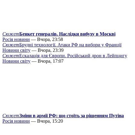
Сюжет
Бенкет генералів. Наслідки вибуху в Москві
Росія новини
— Вчора, 23:58
Сюжет
Брудні технології. Атаки РФ на вибори у Франції
Новини світу
— Вчора, 23:39
Сюжет
Ескалація для Європи. Російський дрон в Лейпцигу
Новини світу
— Вчора, 17:07
Сюжет
Зміни в армії РФ: що стоїть за рішенням Путіна
Росія новини
— Вчора, 15:20