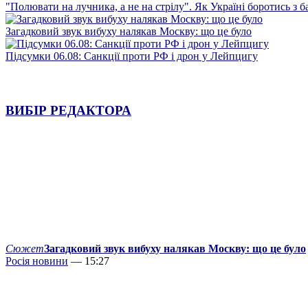
"Полювати на лучника, а не на стрілу". Як Україні боротись з 
Загадковий звук вибуху налякав Москву: що це було
Підсумки 06.08: Санкції проти РФ і дрон у Лейпцигу
ВИБІР РЕДАКТОРА
Сюжет
Загадковий звук вибуху налякав Москву: що це було
Росія новини
— 15:27