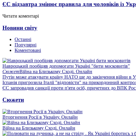
ЄС відзавтра змінює правила для чоловіків із Ук
Читати коментарі
Новини світу
Останні
Популярні
Коментовані
Навроцький пообіцяв допомогати Україні "бити московитів"
Сюжет
Війна на Близькому Сході. Онлайн
Путін може атакувати країну НАТО ще до закінчення війни в Ук
Іспанія пригрозила Італії "відповісти" на прикордонний контро
ЄС запровадив санкції проти п'яти осіб, причетних до ВПК Росі
Сюжети
Вторгнення Росії в Україну. Онлайн
Війна на Близькому Сході. Онлайн