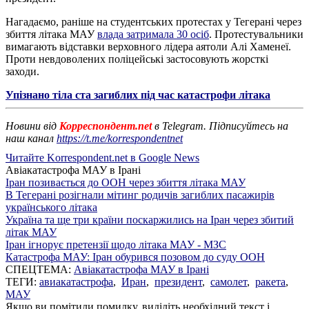
Нагадаємо, раніше на студентських протестах у Тегерані через
збиття літака МАУ
влада затримала 30 осіб
. Протестувальники
вимагають відставки верховного лідера аятоли Алі Хаменеї.
Проти невдоволених поліцейські застосовують жорсткі
заходи.
Упізнано тіла ста загиблих під час катастрофи літака
Новини від
Корреспондент.net
в Telegram. Підписуйтесь на
наш канал
https://t.me/korrespondentnet
Читайте Korrespondent.net в Google News
Авіакатастрофа МАУ в Ірані
Іран позивається до ООН через збиття літака МАУ
В Тегерані розігнали мітинг родичів загиблих пасажирів
українського літака
Україна та ще три країни поскаржились на Іран через збитий
літак МАУ
Іран ігнорує претензії щодо літака МАУ - МЗС
Катастрофа МАУ: Іран обурився позовом до суду ООН
СПЕЦТЕМА:
Авіакатастрофа МАУ в Ірані
ТЕГИ:
авиакатастрофа
,
Иран
,
президент
,
самолет
,
ракета
,
МАУ
Якщо ви помітили помилку, виділіть необхідний текст і