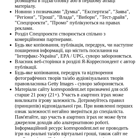
розміщена в підзаголовку або в першому абзаці
матеріалу.
Новини з позначками "Думка", "Експертиза", "Заява",
"Регіони", "Гроші", "Влада", "Вибори", "Тест-драйв",
"Спецпроекти", "Промо" публікуються на правах
реклами.
Розділ Спецпроекти створюється спільно з
комерційними партнерами.
Будь яке копіювання, публікація, передрук, чи наступне
поширення інформації, що містить посилання на
"Інтерфакс-Україна", EPA / UPG, суворо забороняється.
Власник веб-сторінки в розділі Я-Корреспондент є автор
публікації.
Будь-яке копіювання, передрук та відтворення
фотографічних творів та/або аудіовізуальних творів
правовласника Getty Images - суворо забороняється.
Матеріали сайту korrespondent.net призначені для осіб
старше 21 року (21+). Участь в азартних іграх може
викликати ігрову залежність. Дотримуйтесь правил
(принципів) відповідальної гри. При виявленні перших
ознак залежності негайно зверніться до спеціаліста.
Пам'ятайте, що участь в азартних іграх не може бути
джерелом доходів або альтернативою роботі.
Інформаційний ресурс korrespondent.net не проводить
ігри на реальні та/або віртуальні гроші, також сайт не