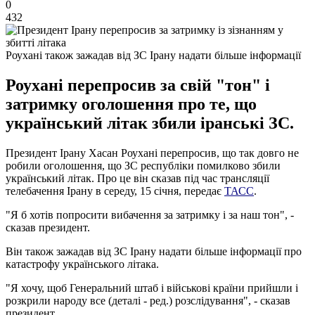
0
432
Роухані також зажадав від ЗС Ірану надати більше інформації
Роухані перепросив за свій "тон" і
затримку оголошення про те, що
український літак збили іранські ЗС.
Президент Ірану Хасан Роухані перепросив, що так довго не
робили оголошення, що ЗС республіки помилково збили
український літак. Про це він сказав під час трансляції
телебачення Ірану в середу, 15 січня, передає
ТАСС
.
"Я б хотів попросити вибачення за затримку і за наш тон", -
сказав президент.
Він також зажадав від ЗС Ірану надати більше інформації про
катастрофу українського літака.
"Я хочу, щоб Генеральний штаб і військові країни прийшли і
розкрили народу все (деталі - ред.) розслідування", - сказав
президент.