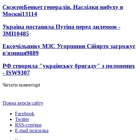
Сюжет
Бенкет генералів. Наслідки вибуху в
Москві
13114
Україна поставила Путіна перед дилемою -
ЗМІ
10485
Ексочільнику МЗС Угорщини Сійярто загрожує
в'язниця
9889
РФ створила "українську бригаду" з полонених
- ISW
9307
Читати коментарі
Повна версія сайту
Facebook
Twitter
RSS-стрічки
E-mail розсилка