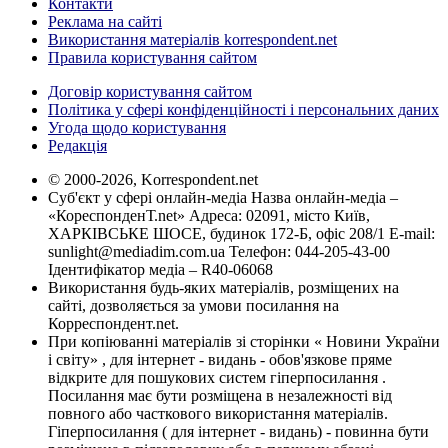
Контакти
Реклама на сайті
Використання матеріалів korrespondent.net
Правила користування сайтом
Договір користування сайтом
Політика у сфері конфіденційності і персональних даних
Угода щодо користування
Редакція
© 2000-2026, Korrespondent.net
Суб'єкт у сфері онлайн-медіа Назва онлайн-медіа –
«КореспонденТ.net» Адреса: 02091, місто Київ,
ХАРКІВСЬКЕ ШОСЕ, будинок 172-Б, офіс 208/1 E-mail:
sunlight@mediadim.com.ua
Телефон: 044-205-43-00
Ідентифікатор медіа – R40-06068
Використання будь-яких матеріалів, розміщених на
сайті, дозволяється за умови посилання на
Корреспондент.net.
При копіюванні матеріалів зі сторінки « Новини України
і світу» , для інтернет - видань - обов'язкове пряме
відкрите для пошукових систем гіперпосилання .
Посилання має бути розміщена в незалежності від
повного або часткового використання матеріалів.
Гіперпосилання ( для інтернет - видань) - повинна бути