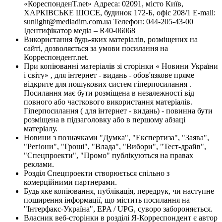
«КореспонденТ.net» Адреса: 02091, місто Київ,
ХАРКІВСЬКЕ ШОСЕ, будинок 172-Б, офіс 208/1 E-mail:
sunlight@mediadim.com.ua
Телефон: 044-205-43-00
Ідентифікатор медіа – R40-06068
Використання будь-яких матеріалів, розміщених на
сайті, дозволяється за умови посилання на
Корреспондент.net.
При копіюванні матеріалів зі сторінки « Новини України
і світу» , для інтернет - видань - обов'язкове пряме
відкрите для пошукових систем гіперпосилання .
Посилання має бути розміщена в незалежності від
повного або часткового використання матеріалів.
Гіперпосилання ( для інтернет - видань) - повинна бути
розміщена в підзаголовку або в першому абзаці
матеріалу.
Новини з позначками "Думка", "Експертиза", "Заява",
"Регіони", "Гроші", "Влада", "Вибори", "Тест-драйв",
"Спецпроекти", "Промо" публікуються на правах
реклами.
Розділ Спецпроекти створюється спільно з
комерційними партнерами.
Будь яке копіювання, публікація, передрук, чи наступне
поширення інформації, що містить посилання на
"Інтерфакс-Україна", EPA / UPG, суворо забороняється.
Власник веб-сторінки в розділі Я-Корреспондент є автор