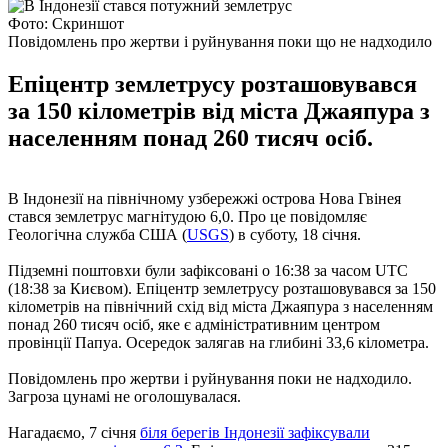
Фото: Скриншот
Повідомлень про жертви і руйнування поки що не надходило
Епіцентр землетрусу розташовувався
за 150 кілометрів від міста Джаяпура з
населенням понад 260 тисяч осіб.
В Індонезії на північному узбережжі острова Нова Гвінея
стався землетрус магнітудою 6,0. Про це повідомляє
Геологічна служба США (
USGS
) в суботу, 18 січня.
Підземні поштовхи були зафіксовані о 16:38 за часом UTC
(18:38 за Києвом). Епіцентр землетрусу розташовувався за 150
кілометрів на північний схід від міста Джаяпура з населенням
понад 260 тисяч осіб, яке є адміністративним центром
провінції Папуа. Осередок залягав на глибині 33,6 кілометра.
Повідомлень про жертви і руйнування поки не надходило.
Загроза цунамі не оголошувалася.
Нагадаємо, 7 січня
біля берегів Індонезії зафіксували