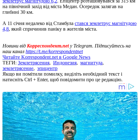
землетрус магнітудою 6,2
. Епіцентр розташовувався за 315 км
на північний захід від міста Медан. Осередок залягав на
глибині 30 км.
А 11 січня недалеко від Стамбула
стався землетрус магнітудою
4,8
, який спричинив паніку в жителів міста.
Новини від
Корреспондент.net
у Telegram. Підписуйтесь на
наш канал
https://t.me/korrespondentnet
Читайте Korrespondent.net в Google News
ТЕГИ:
Землетрясения
,
Индонезия
,
магнитуда
,
землетрясение
,
эпицентр
Якщо ви помітили помилку, виділіть необхідний текст і
натисніть Ctrl + Enter, щоб повідомити про це редакцію.