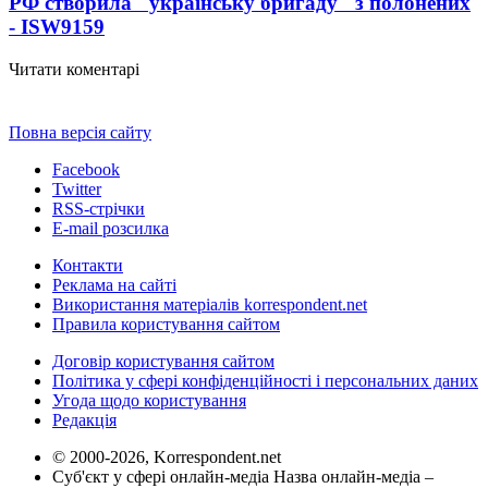
РФ створила "українську бригаду" з полонених
- ISW
9159
Читати коментарі
Повна версія сайту
Facebook
Twitter
RSS-стрічки
E-mail розсилка
Контакти
Реклама на сайті
Використання матеріалів korrespondent.net
Правила користування сайтом
Договір користування сайтом
Політика у сфері конфіденційності і персональних даних
Угода щодо користування
Редакція
© 2000-2026, Korrespondent.net
Суб'єкт у сфері онлайн-медіа Назва онлайн-медіа –