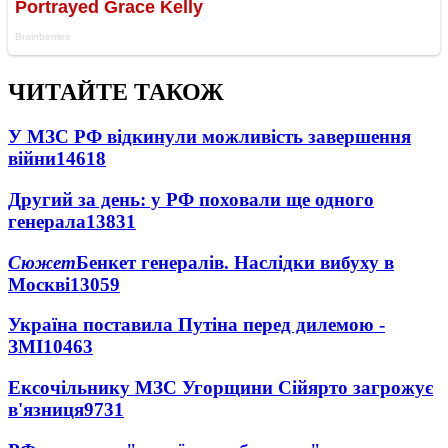
ЧИТАЙТЕ ТАКОЖ
У МЗС РФ відкинули можливість завершення
війни
14618
Другий за день: у РФ поховали ще одного
генерала
13831
Сюжет
Бенкет генералів. Наслідки вибуху в
Москві
13059
Україна поставила Путіна перед дилемою -
ЗМІ
10463
Ексочільнику МЗС Угорщини Сійярто загрожує
в'язниця
9731