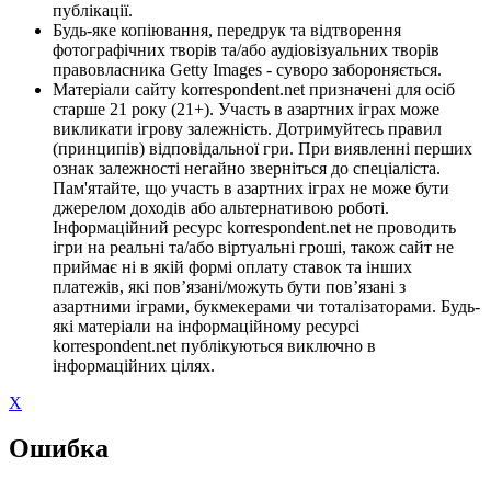
публікації.
Будь-яке копіювання, передрук та відтворення
фотографічних творів та/або аудіовізуальних творів
правовласника Getty Images - суворо забороняється.
Матеріали сайту korrespondent.net призначені для осіб
старше 21 року (21+). Участь в азартних іграх може
викликати ігрову залежність. Дотримуйтесь правил
(принципів) відповідальної гри. При виявленні перших
ознак залежності негайно зверніться до спеціаліста.
Пам'ятайте, що участь в азартних іграх не може бути
джерелом доходів або альтернативою роботі.
Інформаційний ресурс korrespondent.net не проводить
ігри на реальні та/або віртуальні гроші, також сайт не
приймає ні в якій формі оплату ставок та інших
платежів, які пов’язані/можуть бути пов’язані з
азартними іграми, букмекерами чи тоталізаторами. Будь-
які матеріали на інформаційному ресурсі
korrespondent.net публікуються виключно в
інформаційних цілях.
X
Ошибка