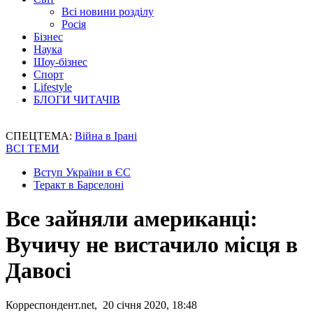
Всі новини розділу
Росія
Бізнес
Наука
Шоу-бізнес
Спорт
Lifestyle
БЛОГИ ЧИТАЧІВ
СПЕЦТЕМА:
Війна в Ірані
ВСІ ТЕМИ
Вступ України в ЄС
Теракт в Барселоні
Все зайняли американці:
Вучичу не вистачило місця в
Давосі
Корреспондент.net, 20 січня 2020, 18:48