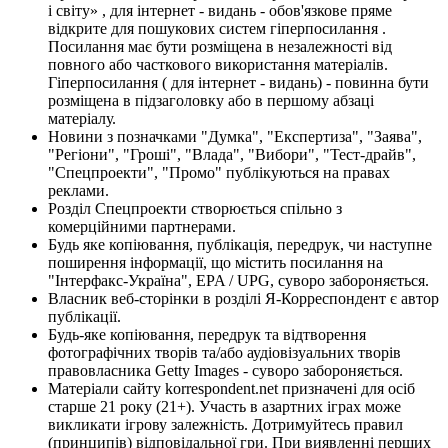
і світу» , для інтернет - видань - обов'язкове пряме
відкрите для пошукових систем гіперпосилання .
Посилання має бути розміщена в незалежності від
повного або часткового використання матеріалів.
Гіперпосилання ( для інтернет - видань) - повинна бути
розміщена в підзаголовку або в першому абзаці
матеріалу.
Новини з позначками "Думка", "Експертиза", "Заява",
"Регіони", "Гроші", "Влада", "Вибори", "Тест-драйв",
"Спецпроекти", "Промо" публікуються на правах
реклами.
Розділ Спецпроекти створюється спільно з
комерційними партнерами.
Будь яке копіювання, публікація, передрук, чи наступне
поширення інформації, що містить посилання на
"Інтерфакс-Україна", EPA / UPG, суворо забороняється.
Власник веб-сторінки в розділі Я-Корреспондент є автор
публікації.
Будь-яке копіювання, передрук та відтворення
фотографічних творів та/або аудіовізуальних творів
правовласника Getty Images - суворо забороняється.
Матеріали сайту korrespondent.net призначені для осіб
старше 21 року (21+). Участь в азартних іграх може
викликати ігрову залежність. Дотримуйтесь правил
(принципів) відповідальної гри. При виявленні перших