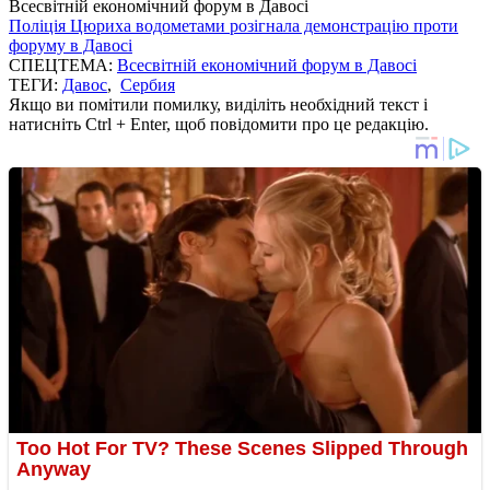
Всесвітній економічний форум в Давосі
Поліція Цюриха водометами розігнала демонстрацію проти
форуму в Давосі
СПЕЦТЕМА:
Всесвітній економічний форум в Давосі
ТЕГИ:
Давос
,
Сербия
Якщо ви помітили помилку, виділіть необхідний текст і
натисніть Ctrl + Enter, щоб повідомити про це редакцію.