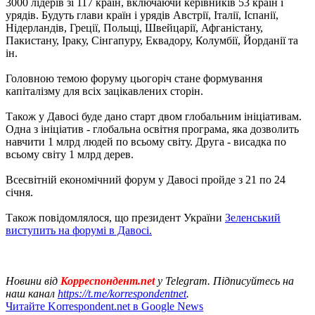
3000 лідерів зі 117 країн, включаючи керівників 53 країн і
урядів. Будуть глави країн і урядів Австрії, Італії, Іспанії,
Нідерландів, Греції, Польщі, Швейцарії, Афганістану,
Пакистану, Іраку, Сінгапуру, Еквадору, Колумбії, Йорданії та
ін.
Головною темою форуму цьогоріч стане формування
капіталізму для всіх зацікавлених сторін.
Також у Давосі буде дано старт двом глобальним ініціативам.
Одна з ініціатив - глобальна освітня програма, яка дозволить
навчити 1 млрд людей по всьому світу. Друга - висадка по
всьому світу 1 млрд дерев.
Всесвітній економічний форум у Давосі пройде з 21 по 24
січня.
Також повідомлялося, що президент України
Зеленський
виступить на форумі в Давосі.
Новини від
Корреспондент.net
у Telegram. Підписуйтесь на
наш канал
https://t.me/korrespondentnet
.
Читайте Korrespondent.net в Google News