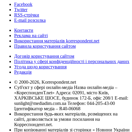
Facebook
Twitter
RSS-стрічки
E-mail розсилка
Контакти
Реклама на сайті
Використання матеріалів korrespondent.net
Правила користування сайтом
Договір користування сайтом
Політика у сфері конфіденційності і персональних даних
Угода щодо користування
Редакція
© 2000-2026, Korrespondent.net
Суб'єкт у сфері онлайн-медіа Назва онлайн-медіа –
«КореспонденТ.net» Адреса: 02091, місто Київ,
ХАРКІВСЬКЕ ШОСЕ, будинок 172-Б, офіс 208/1 E-mail:
sunlight@mediadim.com.ua
Телефон: 044-205-43-00
Ідентифікатор медіа – R40-06068
Використання будь-яких матеріалів, розміщених на
сайті, дозволяється за умови посилання на
Корреспондент.net.
При копіюванні матеріалів зі сторінки « Новини України