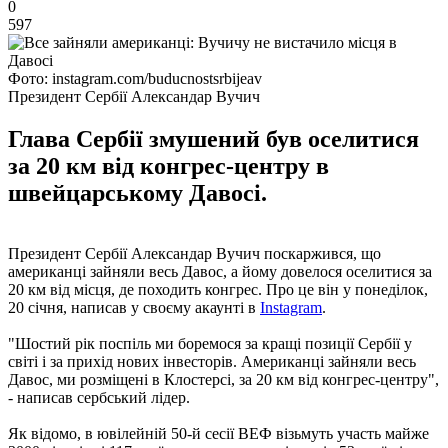
0
597
Фото: instagram.com/buducnostsrbijeav
Президент Сербії Александар Вучич
Глава Сербії змушений був оселитися
за 20 км від конгрес-центру в
швейцарському Давосі.
Президент Сербії Александар Вучич поскаржився, що
американці зайняли весь Давос, а йому довелося оселитися за
20 км від місця, де походить конгрес. Про це він у понеділок,
20 січня, написав у своєму акаунті в
Instagram
.
"Шостий рік поспіль ми боремося за кращі позиції Сербії у
світі і за прихід нових інвесторів. Американці зайняли весь
Давос, ми розміщені в Клостерсі, за 20 км від конгрес-центру",
- написав сербський лідер.
Як відомо, в ювілейній 50-й сесії ВЕФ візьмуть участь майже