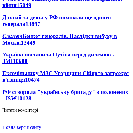
війни
15049
Другий за день: у РФ поховали ще одного
генерала
13897
Сюжет
Бенкет генералів. Наслідки вибуху в
Москві
13449
Україна поставила Путіна перед дилемою -
ЗМІ
10600
Ексочільнику МЗС Угорщини Сійярто загрожує
в'язниця
10474
РФ створила "українську бригаду" з полонених
- ISW
10128
Читати коментарі
Повна версія сайту