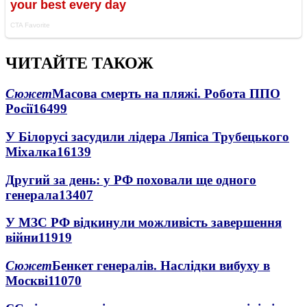
ЧИТАЙТЕ ТАКОЖ
Сюжет
Масова смерть на пляжі. Робота ППО
Росії
16499
У Білорусі засудили лідера Ляпіса Трубецького
Міхалка
16139
Другий за день: у РФ поховали ще одного
генерала
13407
У МЗС РФ відкинули можливість завершення
війни
11919
Сюжет
Бенкет генералів. Наслідки вибуху в
Москві
11070