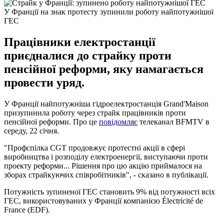
У Франції на знак протесту зупинили роботу найпотужнішої
ГЕС
Працівники електростанції
приєдналися до страйку проти
пенсійної реформи, яку намагається
провести уряд.
У Франції найпотужніша гідроелектростанція Grand'Maison
призупинила роботу через страйк працівників проти
пенсійної реформи. Про це
повідомляє
телеканал BFMTV в
середу, 22 січня.
"Профспілка CGT продовжує протестні акції в сфері
виробництва і розподілу електроенергії, виступаючи проти
проекту реформи... Рішення про цю акцію приймалося на
зборах страйкуючих співробітників", - сказано в публікації.
Потужність зупиненої ГЕС становить 9% від потужності всіх
ГЕС, використовуваних у Франції компанією Électricité de
France (EDF).