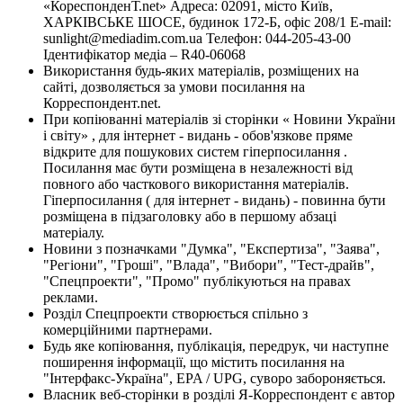
«КореспонденТ.net» Адреса: 02091, місто Київ,
ХАРКІВСЬКЕ ШОСЕ, будинок 172-Б, офіс 208/1 E-mail:
sunlight@mediadim.com.ua
Телефон: 044-205-43-00
Ідентифікатор медіа – R40-06068
Використання будь-яких матеріалів, розміщених на
сайті, дозволяється за умови посилання на
Корреспондент.net.
При копіюванні матеріалів зі сторінки « Новини України
і світу» , для інтернет - видань - обов'язкове пряме
відкрите для пошукових систем гіперпосилання .
Посилання має бути розміщена в незалежності від
повного або часткового використання матеріалів.
Гіперпосилання ( для інтернет - видань) - повинна бути
розміщена в підзаголовку або в першому абзаці
матеріалу.
Новини з позначками "Думка", "Експертиза", "Заява",
"Регіони", "Гроші", "Влада", "Вибори", "Тест-драйв",
"Спецпроекти", "Промо" публікуються на правах
реклами.
Розділ Спецпроекти створюється спільно з
комерційними партнерами.
Будь яке копіювання, публікація, передрук, чи наступне
поширення інформації, що містить посилання на
"Інтерфакс-Україна", EPA / UPG, суворо забороняється.
Власник веб-сторінки в розділі Я-Корреспондент є автор