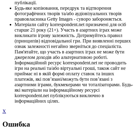
публікації.
Будь-яке копіювання, передрук та відтворення
фотографічних творів та/або аудіовізуальних творів
правовласника Getty Images - суворо забороняється.
Матеріали сайту korrespondent.net призначені для осіб
старше 21 року (21+). Участь в азартних іграх може
викликати ігрову залежність. Дотримуйтесь правил
(принципів) відповідальної гри. При виявленні перших
ознак залежності негайно зверніться до спеціаліста.
Пам'ятайте, що участь в азартних іграх не може бути
джерелом доходів або альтернативою роботі.
Інформаційний ресурс korrespondent.net не проводить
ігри на реальні та/або віртуальні гроші, також сайт не
приймає ні в якій формі оплату ставок та інших
платежів, які пов’язані/можуть бути пов’язані з
азартними іграми, букмекерами чи тоталізаторами. Будь-
які матеріали на інформаційному ресурсі
korrespondent.net публікуються виключно в
інформаційних цілях.
X
Ошибка