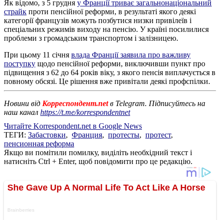
Як відомо, з 5 грудня
у Франції триває загальнонаціональний
страйк
проти пенсійної реформи, в результаті якого деякі
категорії французів можуть позбутися низки привілеїв і
спеціальних режимів виходу на пенсію. У країні посилилися
проблеми з громадським транспортом і залізницею.
При цьому 11 січня
влада Франції заявила про важливу
поступку
щодо пенсійної реформи, виключивши пункт про
підвищення з 62 до 64 років віку, з якого пенсія виплачується в
повному обсязі. Це рішення вже привітали деякі профспілки.
Новини від
Корреспондент.net
в Telegram. Підписуйтесь на
наш канал
https://t.me/korrespondentnet
Читайте Korrespondent.net в Google News
ТЕГИ:
Забастовки
,
Франция
,
протесты
,
протест
,
пенсионная реформа
Якщо ви помітили помилку, виділіть необхідний текст і
натисніть Ctrl + Enter, щоб повідомити про це редакцію.