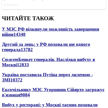
ЧИТАЙТЕ ТАКОЖ
У МЗС РФ відкинули можливість завершення
війни
14340
Другий за день: у РФ поховали ще одного
генерала
13782
Сюжет
Бенкет генералів. Наслідки вибуху в
Москві
12833
Україна поставила Путіна перед дилемою -
ЗМІ
10372
Ексочільнику МЗС Угорщини Сійярто загрожує
в'язниця
9084
Вибух у ресторані: у Москві таємно поховали