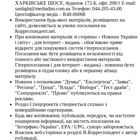
ХАРКІВСЬКЕ ШОСЕ, будинок 172-Б, офіс 208/1 E-mail:
sunlight@mediadim.com.ua
Телефон: 044-205-43-00
Ідентифікатор медіа – R40-06068
Використання будь-яких матеріалів, розміщених на
сайті, дозволяється за умови посилання на
Корреспондент.net.
При копіюванні матеріалів зі сторінки « Новини України
і світу» , для інтернет - видань - обов'язкове пряме
відкрите для пошукових систем гіперпосилання .
Посилання має бути розміщена в незалежності від
повного або часткового використання матеріалів.
Гіперпосилання ( для інтернет - видань) - повинна бути
розміщена в підзаголовку або в першому абзаці
матеріалу.
Новини з позначками "Думка", "Експертиза", "Заява",
"Регіони", "Гроші", "Влада", "Вибори", "Тест-драйв",
"Спецпроекти", "Промо" публікуються на правах
реклами.
Розділ Спецпроекти створюється спільно з
комерційними партнерами.
Будь яке копіювання, публікація, передрук, чи наступне
поширення інформації, що містить посилання на
"Інтерфакс-Україна", EPA / UPG, суворо забороняється.
Власник веб-сторінки в розділі Я-Корреспондент є автор
публікації.