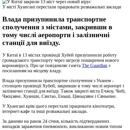
У місті Хуангані перестали працювати розважальні заклади
Влада призупинила транспортне
сполучення з містами, закривши в
тому числі аеропорти і залізничні
станції для виїзду.
У Китаї в 13 містах провінції Хубей призупинили роботу
громадського транспорту через загрозу поширення нового
коронавірусу. Про це повідомляє газета
The Guardian
з
посиланням на місцеву владу.
Влада призупинила транспортне сполучення з Уханем -
столицею провінції Хубей, закривши в тому числі аеропорт і
залізничні станції для виїзду. Також закриті міста Ечжоу, Чибі,
Чжіцзяне, Хуанши, Сянтао, Еньші, Цяньцзяне і Сяньніне.
У Хуангані крім цього перестали працювати кінотеатри,
інтернет-кафе та інші розважальні заклади.
За даними на ранок 24 січня, кількість підтверджених
випадків зараження пневмонією, викликаною новим типом