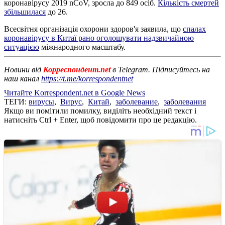
коронавірусу 2019 nCoV, зросла до 849 осіб.
Кількість смертей
збільшилася
до 26.
Всесвітня організація охорони здоров'я заявила, що
спалах
коронавірусу в Китаї рано оголошувати надзвичайною
ситуацією
міжнародного масштабу.
Новини від
Корреспондент.net
в Telegram. Підписуйтесь на
наш канал
https://t.me/korrespondentnet
Читайте Korrespondent.net в Google News
ТЕГИ:
вирусы
,
Вирус
,
Китай
,
заболевание
,
заболевания
Якщо ви помітили помилку, виділіть необхідний текст і
натисніть Ctrl + Enter, щоб повідомити про це редакцію.