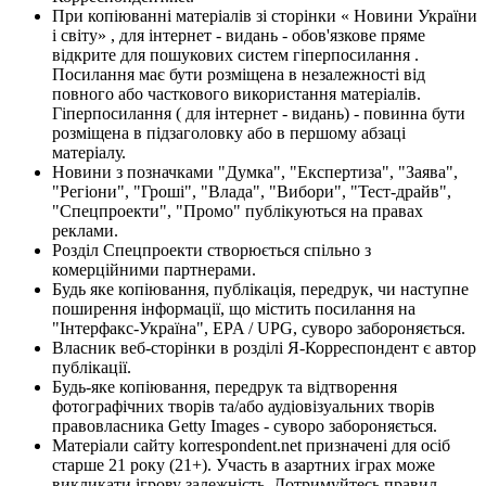
При копіюванні матеріалів зі сторінки « Новини України
і світу» , для інтернет - видань - обов'язкове пряме
відкрите для пошукових систем гіперпосилання .
Посилання має бути розміщена в незалежності від
повного або часткового використання матеріалів.
Гіперпосилання ( для інтернет - видань) - повинна бути
розміщена в підзаголовку або в першому абзаці
матеріалу.
Новини з позначками "Думка", "Експертиза", "Заява",
"Регіони", "Гроші", "Влада", "Вибори", "Тест-драйв",
"Спецпроекти", "Промо" публікуються на правах
реклами.
Розділ Спецпроекти створюється спільно з
комерційними партнерами.
Будь яке копіювання, публікація, передрук, чи наступне
поширення інформації, що містить посилання на
"Інтерфакс-Україна", EPA / UPG, суворо забороняється.
Власник веб-сторінки в розділі Я-Корреспондент є автор
публікації.
Будь-яке копіювання, передрук та відтворення
фотографічних творів та/або аудіовізуальних творів
правовласника Getty Images - суворо забороняється.
Матеріали сайту korrespondent.net призначені для осіб
старше 21 року (21+). Участь в азартних іграх може
викликати ігрову залежність. Дотримуйтесь правил