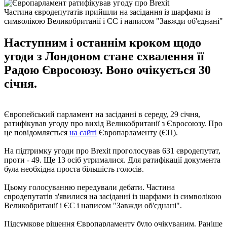
Частина євродепутатів прийшли на засідання із шарфами із
символікою Великобританії і ЄС і написом "Завжди об'єднані"
Наступним і останнім кроком щодо
угоди з Лондоном стане схвалення її
Радою Євросоюзу. Воно очікується 30
січня.
Європейський парламент на засіданні в середу, 29 січня,
ратифікував угоду про вихід Великобританії з Євросоюзу. Про
це повідомляється
на сайті
Європарламенту (ЄП).
На підтримку угоди про Brexit проголосував 631 євродепутат,
проти - 49. Ще 13 осіб утрималися. Для ратифікації документа
була необхідна проста більшість голосів.
Цьому голосуванню передували дебати. Частина
євродепутатів з'явилися на засіданні із шарфами із символікою
Великобританії і ЄС і написом "Завжди об'єднані".
Підсумкове рішення Європарламенту було очікуваним. Раніше