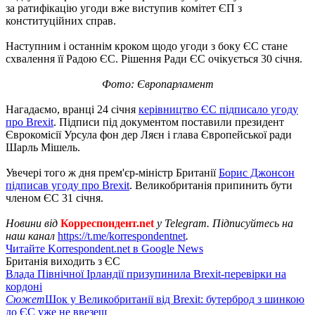
за ратифікацію угоди вже виступив комітет ЄП з
конституційних справ.
Наступним і останнім кроком щодо угоди з боку ЄС стане
схвалення її Радою ЄС. Рішення Ради ЄС очікується 30 січня.
Фото: Європарламент
Нагадаємо, вранці 24 січня
керівництво ЄС підписало угоду
про Brexit
. Підписи під документом поставили президент
Єврокомісії Урсула фон дер Ляєн і глава Європейської ради
Шарль Мішель.
Увечері того ж дня прем'єр-міністр Британії
Борис Джонсон
підписав угоду про Brexit
. Великобританія припинить бути
членом ЄС 31 січня.
Новини від
Корреспондент.net
у Telegram. Підписуйтесь на
наш канал
https://t.me/korrespondentnet
.
Читайте Korrespondent.net в Google News
Британія виходить з ЄС
Влада Північної Ірландії призупинила Brexit-перевірки на
кордоні
Сюжет
Шок у Великобританії від Brexit: бутерброд з шинкою
до ЄС уже не ввезеш