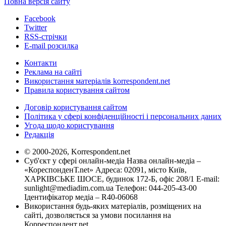
Повна версія сайту
Facebook
Twitter
RSS-стрічки
E-mail розсилка
Контакти
Реклама на сайті
Використання матеріалів korrespondent.net
Правила користування сайтом
Договір користування сайтом
Політика у сфері конфіденційності і персональних даних
Угода щодо користування
Редакція
© 2000-2026, Korrespondent.net
Суб'єкт у сфері онлайн-медіа Назва онлайн-медіа –
«КореспонденТ.net» Адреса: 02091, місто Київ,
ХАРКІВСЬКЕ ШОСЕ, будинок 172-Б, офіс 208/1 E-mail:
sunlight@mediadim.com.ua
Телефон: 044-205-43-00
Ідентифікатор медіа – R40-06068
Використання будь-яких матеріалів, розміщених на
сайті, дозволяється за умови посилання на
Корреспондент.net.