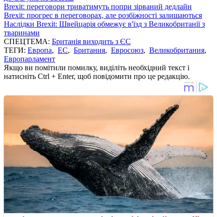
Brexit: переговори триватимуть попри зірваний дедлайн
Brexit: прогрес в переговорах, але розбіжності залишаються
Наслідки Brexit: Швейцарія обмежує в'їзд з Великобританії з
тваринами
СПЕЦТЕМА:
Британія виходить з ЄС
ТЕГИ:
Европа
,
ЕС
,
Британия
,
Евросоюз
,
Великобритания
,
Европарламент
Якщо ви помітили помилку, виділіть необхідний текст і
натисніть Ctrl + Enter, щоб повідомити про це редакцію.