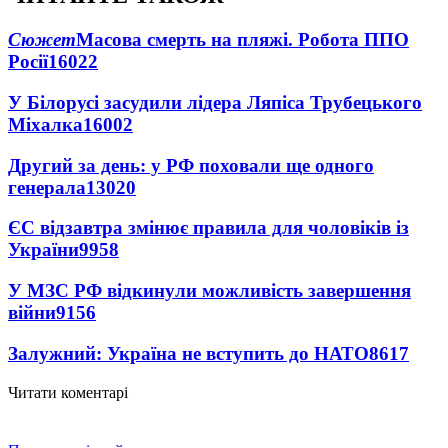
Сюжет
Масова смерть на пляжі. Робота ППО
Росії
16022
У Білорусі засудили лідера Ляпіса Трубецького
Міхалка
16002
Другий за день: у РФ поховали ще одного
генерала
13020
ЄС відзавтра змінює правила для чоловіків із
України
9958
У МЗС РФ відкинули можливість завершення
війни
9156
Залужний: Україна не вступить до НАТО
8617
Читати коментарі