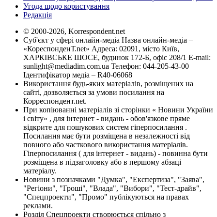
Угода щодо користування
Редакція
© 2000-2026, Korrespondent.net
Суб'єкт у сфері онлайн-медіа Назва онлайн-медіа –
«КореспонденТ.net» Адреса: 02091, місто Київ,
ХАРКІВСЬКЕ ШОСЕ, будинок 172-Б, офіс 208/1 E-mail:
sunlight@mediadim.com.ua
Телефон: 044-205-43-00
Ідентифікатор медіа – R40-06068
Використання будь-яких матеріалів, розміщених на
сайті, дозволяється за умови посилання на
Корреспондент.net.
При копіюванні матеріалів зі сторінки « Новини України
і світу» , для інтернет - видань - обов'язкове пряме
відкрите для пошукових систем гіперпосилання .
Посилання має бути розміщена в незалежності від
повного або часткового використання матеріалів.
Гіперпосилання ( для інтернет - видань) - повинна бути
розміщена в підзаголовку або в першому абзаці
матеріалу.
Новини з позначками "Думка", "Експертиза", "Заява",
"Регіони", "Гроші", "Влада", "Вибори", "Тест-драйв",
"Спецпроекти", "Промо" публікуються на правах
реклами.
Розділ Спецпроекти створюється спільно з