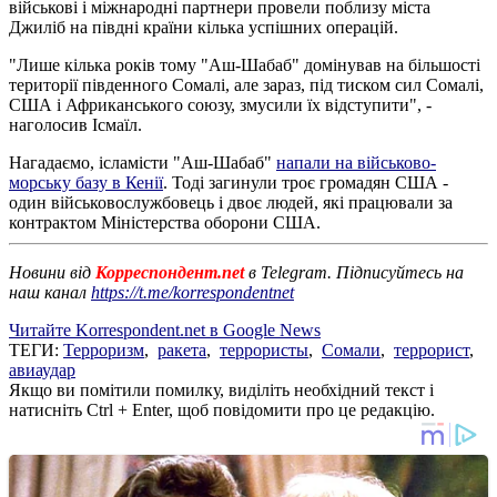
військові і міжнародні партнери провели поблизу міста
Джиліб на півдні країни кілька успішних операцій.
"Лише кілька років тому "Аш-Шабаб" домінував на більшості
території південного Сомалі, але зараз, під тиском сил Сомалі,
США і Африканського союзу, змусили їх відступити", -
наголосив Ісмаїл.
Нагадаємо, ісламісти "Аш-Шабаб"
напали на військово-
морську базу в Кенії
. Тоді загинули троє громадян США -
один військовослужбовець і двоє людей, які працювали за
контрактом Міністерства оборони США.
Новини від
Корреспондент.net
в Telegram. Підписуйтесь на
наш канал
https://t.me/korrespondentnet
Читайте Korrespondent.net в Google News
ТЕГИ:
Терроризм
,
ракета
,
террористы
,
Сомали
,
террорист
,
авиаудар
Якщо ви помітили помилку, виділіть необхідний текст і
натисніть Ctrl + Enter, щоб повідомити про це редакцію.