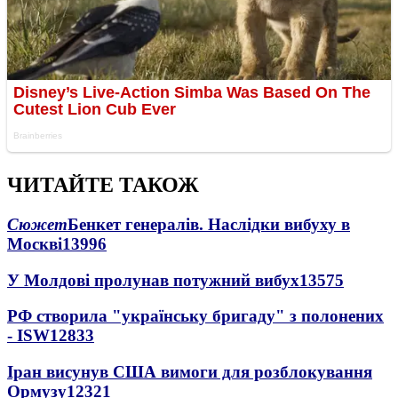
ЧИТАЙТЕ ТАКОЖ
Сюжет
Бенкет генералів. Наслідки вибуху в
Москві
13996
У Молдові пролунав потужний вибух
13575
РФ створила "українську бригаду" з полонених
- ISW
12833
Іран висунув США вимоги для розблокування
Ормузу
12321