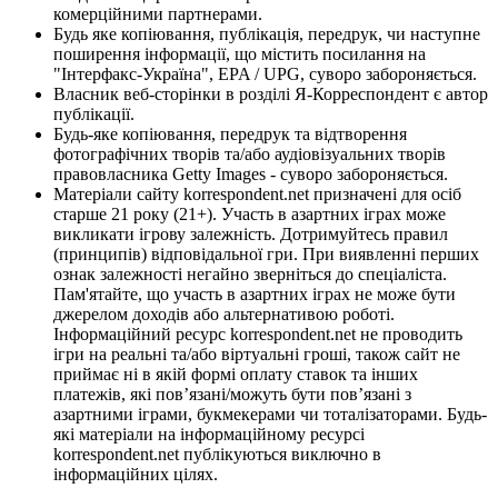
комерційними партнерами.
Будь яке копіювання, публікація, передрук, чи наступне
поширення інформації, що містить посилання на
"Інтерфакс-Україна", EPA / UPG, суворо забороняється.
Власник веб-сторінки в розділі Я-Корреспондент є автор
публікації.
Будь-яке копіювання, передрук та відтворення
фотографічних творів та/або аудіовізуальних творів
правовласника Getty Images - суворо забороняється.
Матеріали сайту korrespondent.net призначені для осіб
старше 21 року (21+). Участь в азартних іграх може
викликати ігрову залежність. Дотримуйтесь правил
(принципів) відповідальної гри. При виявленні перших
ознак залежності негайно зверніться до спеціаліста.
Пам'ятайте, що участь в азартних іграх не може бути
джерелом доходів або альтернативою роботі.
Інформаційний ресурс korrespondent.net не проводить
ігри на реальні та/або віртуальні гроші, також сайт не
приймає ні в якій формі оплату ставок та інших
платежів, які пов’язані/можуть бути пов’язані з
азартними іграми, букмекерами чи тоталізаторами. Будь-
які матеріали на інформаційному ресурсі
korrespondent.net публікуються виключно в
інформаційних цілях.