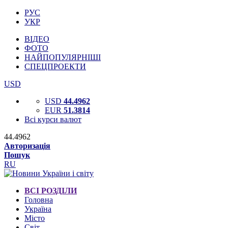
РУС
УКР
ВІДЕО
ФОТО
НАЙПОПУЛЯРНІШІ
СПЕЦПРОЕКТИ
USD
USD
44.4962
EUR
51.3814
Всі курси валют
44.4962
Авторизація
Пошук
RU
ВСІ РОЗДІЛИ
Головна
Україна
Місто
Світ