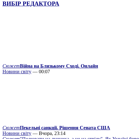
ВИБІР РЕДАКТОРА
Сюжет
Війна на Близькому Сході. Онлайн
Новини світу
— 00:07
Сюжет
Пекельні санкції. Рішення Сената США
Новини світу
— Вчора, 23:14
Сюжет
"Полювати на лучника, а не на стрілу". Як Україні бор