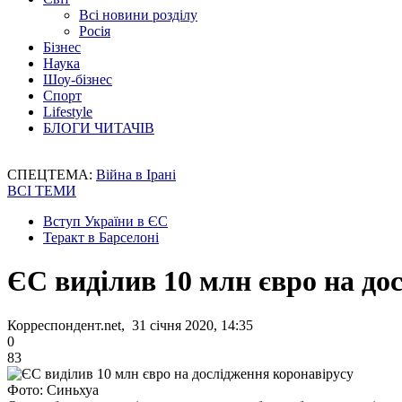
Всі новини розділу
Росія
Бізнес
Наука
Шоу-бізнес
Спорт
Lifestyle
БЛОГИ ЧИТАЧІВ
СПЕЦТЕМА:
Війна в Ірані
ВСІ ТЕМИ
Вступ України в ЄС
Теракт в Барселоні
ЄС виділив 10 млн євро на до
Корреспондент.net, 31 січня 2020, 14:35
0
83
Фото: Синьхуа