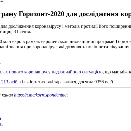
ом
граму Горизонт-2020 для дослідження кор
для дослідження коронавірусу і методів протидії його поширенн
тницю, 31 січня.
 млн євро в рамках європейської інноваційної програми Горизон
 наші знання про коронавірус, які дозволять поліпшити лікуванн
.
алах нового коронавірусу надзвичайною ситуацією
, що має міжн
213 осіб,
кількість тих, які заразилися, досягла 9356 осіб.
ш канал
https://t.me/korrespondentnet
9
ні