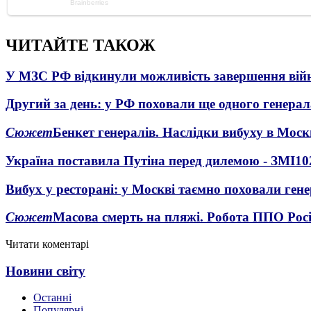
ЧИТАЙТЕ ТАКОЖ
У МЗС РФ відкинули можливість завершення вій
Другий за день: у РФ поховали ще одного генерал
Сюжет
Бенкет генералів. Наслідки вибуху в Моск
Україна поставила Путіна перед дилемою - ЗМІ
10
Вибух у ресторані: у Москві таємно поховали ген
Сюжет
Масова смерть на пляжі. Робота ППО Росі
Читати коментарі
Новини світу
Останні
Популярні