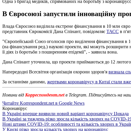
Одна з бригад медиків, спрямованих на боротьбу з коронавірус
В Євросоюзі запустили інноваційну про
Влада Євросоюз виділила екстрене фінансування в 10 млн євро 
представник Єврокомісії Дана Спінант, повідомляє
ТАСС
в п'я
"Європейський Союз оголосив про виділення фінансування в 10
(на фінансування ред.) наукові проекти, які можуть розширити
її діях із боротьби з поширенням епідемії", - заявила вона.
Дана Спінант уточнила, що проекти приймаються до 12 лютого
Напередодні Всесвітня організація охорони здоров'я
визнала сп
За останніми даними,
жертвами коронавірусу в Китаї стали вже 
Новини від
Корреспондент.net
в Telegram. Підписуйтесь на на
Читайте Korrespondent.net в Google News
Коронавірус
В Україні вперше виявили новий варіант коронавірусу Цикада
В Україні за тиждень різко зросла кількість хворих на COVID-1
Нові штами COVID-19: особливості та кількість хворих в Украї
У Києві різко зросла кількість хворих на коронавірус