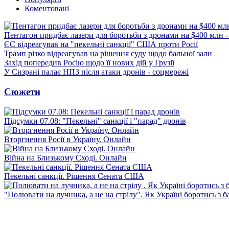
Коментовані
Пентагон придбає лазери для боротьби з дронами на $400 млн -
ЄС відреагував на "пекельні санкції" США проти Росії
Трамп різко відреагував на рішення суду щодо бальної зали
Захід попередив Росію щодо її нових дій у Грузії
У Сизрані палає НПЗ після атаки дронів - соцмережі
Сюжети
Підсумки 07.08: "Пекельні" санкції і "парад" дронів
Вторгнення Росії в Україну. Онлайн
Війна на Близькому Сході. Онлайн
Пекельні санкції. Рішення Сената США
"Полювати на лучника, а не на стрілу". Як Україні боротись з 