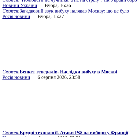
Новини України
— Вчора, 16:36
Сюжет
Загадковий звук вибуху налякав Москву: що це було
Росія новини
— Вчора, 15:27
Сюжет
Бенкет генералів. Наслідки вибуху в Москві
Росія новини
— 6 серпня 2026, 23:58
Сюжет
Брудні технології. Атаки РФ на вибори у Франції