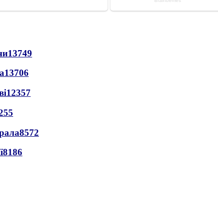
ни
13749
а
13706
ві
12357
255
ерала
8572
ї
8186