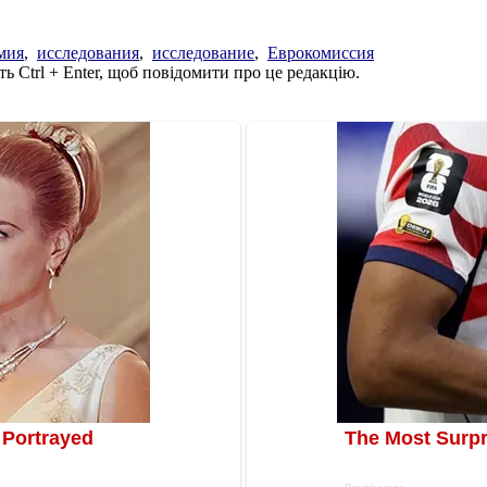
мия
,
исследования
,
исследование
,
Еврокомиссия
ь Ctrl + Enter, щоб повідомити про це редакцію.