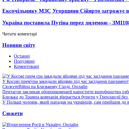
Ексочільнику МЗС Угорщини Сійярто загрожує в
Україна поставила Путіна перед дилемою - ЗМІ
10
Читати коментарі
Новини світу
Останні
Популярні
Коментовані
У Косові прем'єра закидали яйцями під час засідання парламент
Сюжет
Війна на Близькому Сході. Онлайн
Пентагон закликав оборонкомпанії наростити виробництво озб
Близька до Трампа компанія збирається бурити у Гренландії без
У Польщі чоловік, який нападав на українців, сам прийшов до в
Сюжети