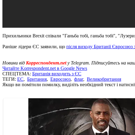
Прихильники Brexit співали "Ганьба тобі, ганьба тобі", "Лузер
Раніше лідери ЄС заявили, що
після виходу Британії Євросоюз
Новини від
Корреспондент.net
у Telegram. Підписуйтесь на на
Читайте Korrespondent.net в Google News
СПЕЦТЕМА:
Британія виходить з ЄС
ТЕГИ:
ЕС
,
Британия
,
Евросоюз
,
флаг
,
Великобритания
Якщо ви помітили помилку, виділіть необхідний текст і натисніт