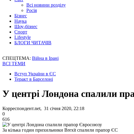
Всі новини розділу
Росія
Бізнес
Наука
Шоу-бізнес
Спорт
Lifestyle
БЛОГИ ЧИТАЧІВ
СПЕЦТЕМА:
Війна в Ірані
ВСІ ТЕМИ
Вступ України в ЄС
Теракт в Барселоні
У центрі Лондона спалили пр
Корреспондент.net, 31 січня 2020, 22:18
0
616
За кілька годин прихильники Brexit спалили прапор ЄС