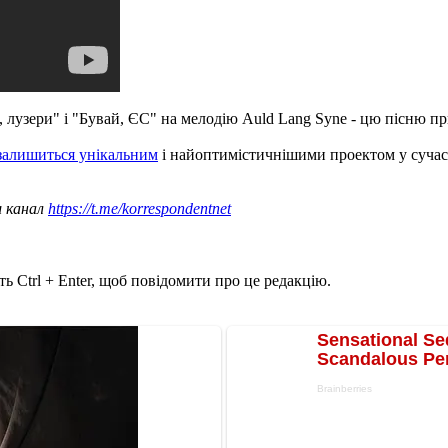
и, лузери" і "Бувай, ЄС" на мелодію Auld Lang Syne - цю пісню 
 залишиться унікальним
і найоптимістичнішими проектом у сучасні
ш канал
https://t.me/korrespondentnet
ь Ctrl + Enter, щоб повідомити про це редакцію.