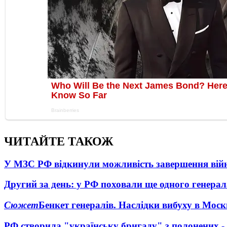
ЧИТАЙТЕ ТАКОЖ
У МЗС РФ відкинули можливість завершення вій
Другий за день: у РФ поховали ще одного генерал
Сюжет
Бенкет генералів. Наслідки вибуху в Моск
РФ створила "українську бригаду" з полонених -