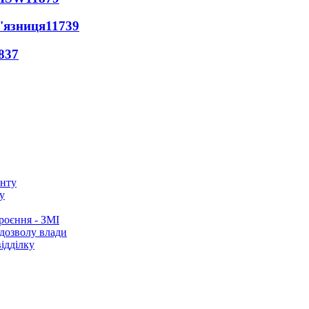
'язниця
11739
837
у
роєння - ЗМІ
 дозволу влади
ідділку