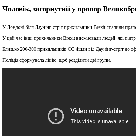
Чоловік, загорнутий у прапор Великобри
У Лондоні біля Даунінг-стріт прихильники Brexit спалили прап
У цей час інші прихильники Brexit висміювали людей, які підт
Близько 200-300 прихильників ЄС йшли від Даунінг-стріт до офі
Поліція сформувала лінію, щоб розділити дві групи.