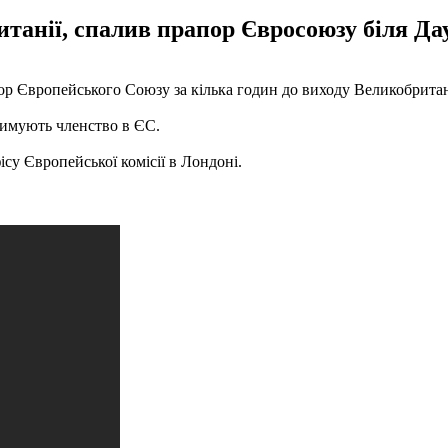
танії, спалив прапор Євросоюзу біля Дау
ор Європейського Союзу за кілька годин до виходу Великобритані
римують членство в ЄС.
су Європейської комісії в Лондоні.