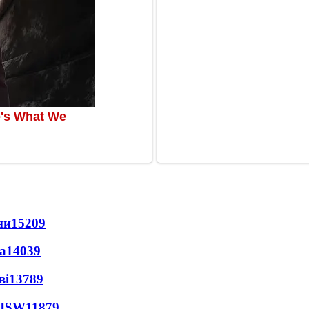
ни
15209
а
14039
ві
13789
 ISW
11879