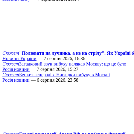
Сюжет
"Полювати на лучника, а не на стрілу". Як Україні 
Новини України
— 7 серпня 2026, 16:36
Сюжет
Загадковий звук вибуху налякав Москву: що це було
Росія новини
— 7 серпня 2026, 15:27
Сюжет
Бенкет генералів. Наслідки вибуху в Москві
Росія новини
— 6 серпня 2026, 23:58