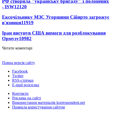
РФ створила "українську бригаду" з полонених
- ISW
12120
Ексочільнику МЗС Угорщини Сійярто загрожує
в'язниця
11919
Іран висунув США вимоги для розблокування
Ормузу
10982
Читати коментарі
Повна версія сайту
Facebook
Twitter
RSS-стрічки
E-mail розсилка
Контакти
Реклама на сайті
Використання матеріалів korrespondent.net
Правила користування сайтом