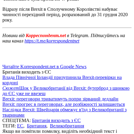
Відразу після Brexit в Сполученому Королівстві набуває
чинності перехідний період, розрахований до 31 грудня 2020
року.
Новини від
Корреспондент.net
в Telegram. Підписуйтесь на
наш канал
https://t.me/korrespondentnet
Читайте Korrespondent.net в Google News
Британія виходить з ЄС
Влада Північної Ірландії призупинила Brexit-перевірки на
кордоні
Сюжет
Шок у Великобританії від Brexit: бутерброд з шинкою
до ЄС уже не ввезеш
Brexit: переговори триватимуть попри зірваний дедлайн
Brexit: прогрес в переговорах, але розбіжності залишаються
Наслідки Brexit: Швейцарія обмежує в'їзд з Великобританії з
тваринами
СПЕЦТЕМА:
Британія виходить з ЄС
ТЕГИ:
ЕС
,
Британия
,
Великобритания
Якщо ви помітили помилку, виділіть необхідний текст і