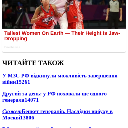
ЧИТАЙТЕ ТАКОЖ
У МЗС РФ відкинули можливість завершення
війни
15261
Другий за день: у РФ поховали ще одного
генерала
14071
Сюжет
Бенкет генералів. Наслідки вибуху в
Москві
13806