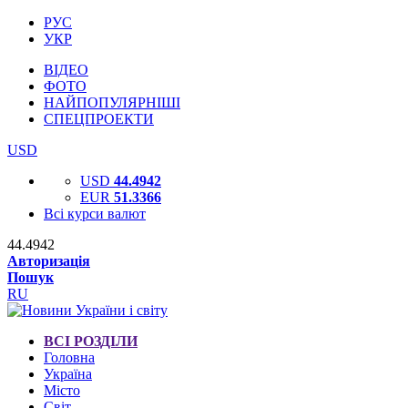
РУС
УКР
ВІДЕО
ФОТО
НАЙПОПУЛЯРНІШІ
СПЕЦПРОЕКТИ
USD
USD
44.4942
EUR
51.3366
Всі курси валют
44.4942
Авторизація
Пошук
RU
ВСІ РОЗДІЛИ
Головна
Україна
Місто
Світ