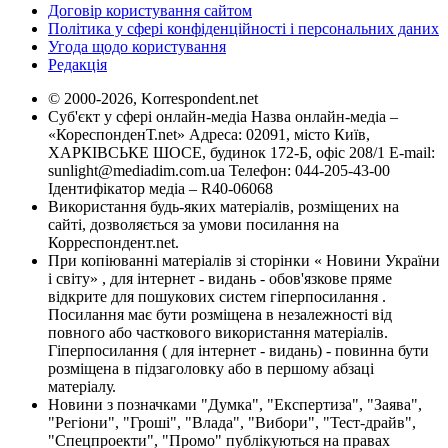
Договір користування сайтом
Політика у сфері конфіденційності і персональних даних
Угода щодо користування
Редакція
© 2000-2026, Korrespondent.net
Суб'єкт у сфері онлайн-медіа Назва онлайн-медіа –
«КореспонденТ.net» Адреса: 02091, місто Київ,
ХАРКІВСЬКЕ ШОСЕ, будинок 172-Б, офіс 208/1 E-mail:
sunlight@mediadim.com.ua
Телефон: 044-205-43-00
Ідентифікатор медіа – R40-06068
Використання будь-яких матеріалів, розміщених на
сайті, дозволяється за умови посилання на
Корреспондент.net.
При копіюванні матеріалів зі сторінки « Новини України
і світу» , для інтернет - видань - обов'язкове пряме
відкрите для пошукових систем гіперпосилання .
Посилання має бути розміщена в незалежності від
повного або часткового використання матеріалів.
Гіперпосилання ( для інтернет - видань) - повинна бути
розміщена в підзаголовку або в першому абзаці
матеріалу.
Новини з позначками "Думка", "Експертиза", "Заява",
"Регіони", "Гроші", "Влада", "Вибори", "Тест-драйв",
"Спецпроекти", "Промо" публікуються на правах