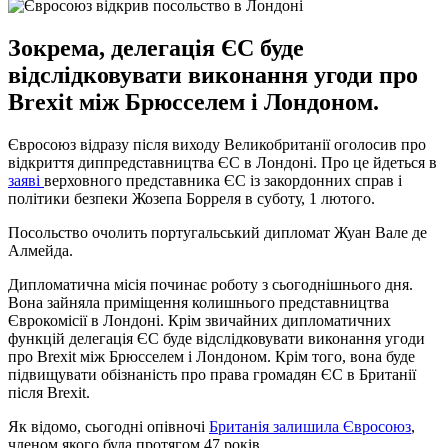
Зокрема, делегація ЄС буде
відслідковувати виконання угоди про
Brexit між Брюсселем і Лондоном.
Євросоюз відразу після виходу Великобританії оголосив про
відкриття диппредставництва ЄС в Лондоні. Про це йдеться в
заяві
верховного представника ЄС із закордонних справ і
політики безпеки Жозепа Борреля в суботу, 1 лютого.
Посольство очолить португальський дипломат Жуан Вале де
Алмейда.
Дипломатична місія починає роботу з сьогоднішнього дня.
Вона зайняла приміщення колишнього представництва
Єврокомісії в Лондоні. Крім звичайних дипломатичних
функцій делегація ЄС буде відслідковувати виконання угоди
про Brexit між Брюсселем і Лондоном. Крім того, вона буде
підвищувати обізнаність про права громадян ЄС в Британії
після Brexit.
Як відомо, сьогодні опівночі
Британія залишила Євросоюз
,
членом якого була протягом 47 років.