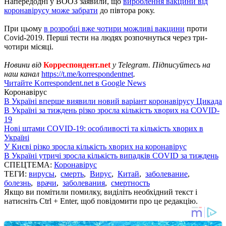
Напередодні у ВООЗ заявили, що
вироблення вакцини від
коронавірусу може забрати
до півтора року.
При цьому
в розробці вже чотири можливі вакцини
проти
Covid-2019. Перші тести на людях розпочнуться через три-
чотири місяці.
Новини від
Корреспондент.net
у Telegram. Підписуйтесь на
наш канал
https://t.me/korrespondentnet
.
Читайте Korrespondent.net в Google News
Коронавірус
В Україні вперше виявили новий варіант коронавірусу Цикада
В Україні за тиждень різко зросла кількість хворих на COVID-
19
Нові штами COVID-19: особливості та кількість хворих в
Україні
У Києві різко зросла кількість хворих на коронавірус
В Україні утричі зросла кількість випадків COVID за тиждень
СПЕЦТЕМА:
Коронавірус
ТЕГИ:
вирусы
,
смерть
,
Вирус
,
Китай
,
заболевание
,
болезнь
,
врачи
,
заболевания
,
смертность
Якщо ви помітили помилку, виділіть необхідний текст і
натисніть Ctrl + Enter, щоб повідомити про це редакцію.