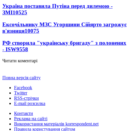
Україна поставила Путіна перед дилемою -
ЗМІ
10525
Ексочільнику МЗС Угорщини Сійярто загрожує
в'язниця
10075
РФ створила "українську бригаду" з полонених
- ISW
9558
Читати коментарі
Повна версія сайту
Facebook
Twitter
RSS-стрічки
E-mail розсилка
Контакти
Реклама на сайті
Використання матеріалів korrespondent.net
Правила користування сайтом