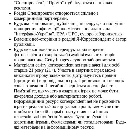
"Спецпроекти", "Промо" публікуються на правах
реклами.
Розділ Спецпроекти створюється спільно з
комерційними партнерами.
Будь яке копіювання, публікація, передрук, чи наступне
поширення інформації, що містить посилання на
"Інтерфакс-Україна", EPA / UPG, суворо забороняється.
Власник веб-сторінки в розділі Я-Корреспондент є автор
публікації.
Будь-яке копіювання, передрук та відтворення
фотографічних творів та/або аудіовізуальних творів
правовласника Getty Images - суворо забороняється.
Матеріали сайту korrespondent.net призначені для осіб
старше 21 року (21+). Участь в азартних іграх може
викликати ігрову залежність. Дотримуйтесь правил
(принципів) відповідальної гри. При виявленні перших
ознак залежності негайно зверніться до спеціаліста.
Пам'ятайте, що участь в азартних іграх не може бути
джерелом доходів або альтернативою роботі.
Інформаційний ресурс korrespondent.net не проводить
ігри на реальні та/або віртуальні гроші, також сайт не
приймає ні в якій формі оплату ставок та інших
платежів, які пов’язані/можуть бути пов’язані з
азартними іграми, букмекерами чи тоталізаторами. Будь-
які матеріали на інформаційному ресурсі