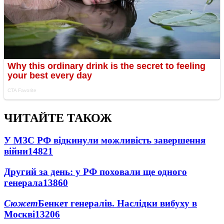
ЧИТАЙТЕ ТАКОЖ
У МЗС РФ відкинули можливість завершення
війни
14821
Другий за день: у РФ поховали ще одного
генерала
13860
Сюжет
Бенкет генералів. Наслідки вибуху в
Москві
13206