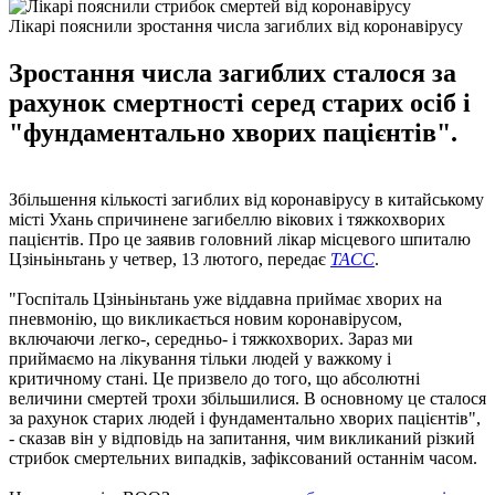
Лікарі пояснили зростання числа загиблих від коронавірусу
Зростання числа загиблих сталося за
рахунок смертності серед старих осіб і
"фундаментально хворих пацієнтів".
Збільшення кількості загиблих від коронавірусу в китайському
місті Ухань спричинене загибеллю вікових і тяжкохворих
пацієнтів. Про це заявив головний лікар місцевого шпиталю
Цзіньіньтань у четвер, 13 лютого, передає
ТАСС
.
"Госпіталь Цзіньіньтань уже віддавна приймає хворих на
пневмонію, що викликається новим коронавірусом,
включаючи легко-, середньо- і тяжкохворих. Зараз ми
приймаємо на лікування тільки людей у ​​важкому і
критичному стані. Це призвело до того, що абсолютні
величини смертей трохи збільшилися. В основному це сталося
за рахунок старих людей і фундаментально хворих пацієнтів",
- сказав він у відповідь на запитання, чим викликаний різкий
стрибок смертельних випадків, зафіксований останнім часом.