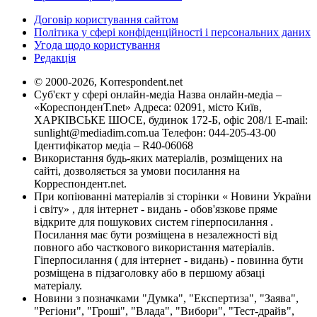
Договір користування сайтом
Політика у сфері конфіденційності і персональних даних
Угода щодо користування
Редакція
© 2000-2026, Korrespondent.net
Суб'єкт у сфері онлайн-медіа Назва онлайн-медіа –
«КореспонденТ.net» Адреса: 02091, місто Київ,
ХАРКІВСЬКЕ ШОСЕ, будинок 172-Б, офіс 208/1 E-mail:
sunlight@mediadim.com.ua
Телефон: 044-205-43-00
Ідентифікатор медіа – R40-06068
Використання будь-яких матеріалів, розміщених на
сайті, дозволяється за умови посилання на
Корреспондент.net.
При копіюванні матеріалів зі сторінки « Новини України
і світу» , для інтернет - видань - обов'язкове пряме
відкрите для пошукових систем гіперпосилання .
Посилання має бути розміщена в незалежності від
повного або часткового використання матеріалів.
Гіперпосилання ( для інтернет - видань) - повинна бути
розміщена в підзаголовку або в першому абзаці
матеріалу.
Новини з позначками "Думка", "Експертиза", "Заява",
"Регіони", "Гроші", "Влада", "Вибори", "Тест-драйв",