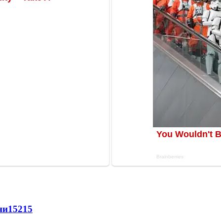
ни
15215