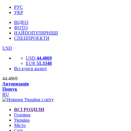
РУС
УКР
ВІДЕО
ФОТО
НАЙПОПУЛЯРНІШІ
СПЕЦПРОЕКТИ
USD
USD
44.4869
EUR
51.3348
Всі курси валют
44.4869
Авторизація
Пошук
RU
ВСІ РОЗДІЛИ
Головна
Україна
Місто
Світ