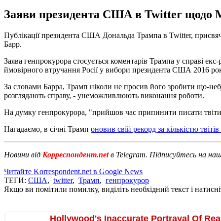
Заяви президента США в Twitter щодо 
Публікації президента США Дональда Трампа в Twitter, присвяче
Барр.
Заява генпрокурора стосується коментарів Трампа у справі екс
ймовірного втручання Росії у вибори президента США 2016 рок
За словами Барра, Трамп ніколи не просив його зробити що-небудь
розглядають справу, - унеможливлюють виконання роботи.
На думку генпрокурора, "прийшов час припинити писати твіти 
Нагадаємо, в січні Трамп
оновив свій рекорд за кількістю твітів
Новини від
Корреспондент.net
в Telegram. Підписуйтесь на на
Читайте Korrespondent.net в Google News
ТЕГИ:
США
,
twitter
,
Трамп
,
генпрокурор
Якщо ви помітили помилку, виділіть необхідний текст і натисніт