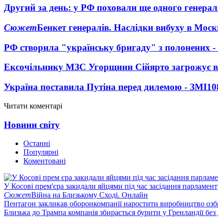
Другий за день: у РФ поховали ще одного генерал
Сюжет
Бенкет генералів. Наслідки вибуху в Моск
РФ створила "українську бригаду" з полонених -
Ексочільнику МЗС Угорщини Сійярто загрожує в
Україна поставила Путіна перед дилемою - ЗМІ
10
Читати коментарі
Новини світу
Останні
Популярні
Коментовані
У Косові прем'єра закидали яйцями під час засідання парламент
Сюжет
Війна на Близькому Сході. Онлайн
Пентагон закликав оборонкомпанії наростити виробництво озб
Близька до Трампа компанія збирається бурити у Гренландії без