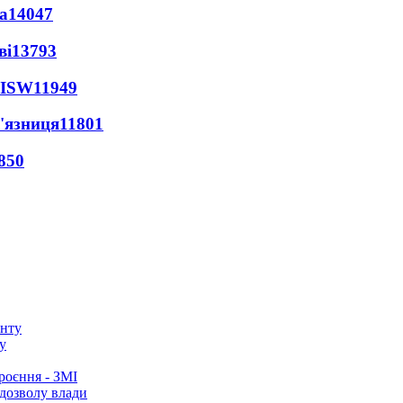
а
14047
ві
13793
 ISW
11949
'язниця
11801
850
у
роєння - ЗМІ
 дозволу влади