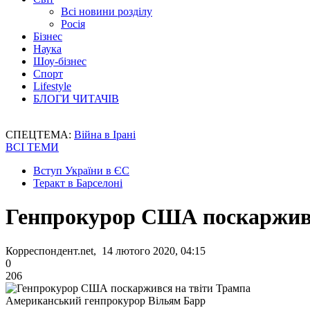
Всі новини розділу
Росія
Бізнес
Наука
Шоу-бізнес
Спорт
Lifestyle
БЛОГИ ЧИТАЧІВ
СПЕЦТЕМА:
Війна в Ірані
ВСІ ТЕМИ
Вступ України в ЄС
Теракт в Барселоні
Генпрокурор США поскарживс
Корреспондент.net, 14 лютого 2020, 04:15
0
206
Американський генпрокурор Вільям Барр