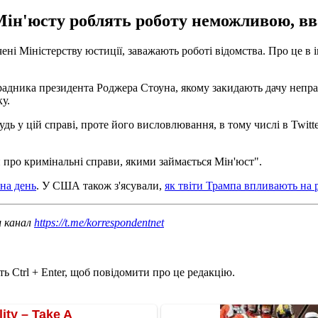
Мін'юсту роблять роботу неможливою, вв
ні Міністерству юстиції, заважають роботі відомства. Про це в 
-радника президента Роджера Стоуна, якому закидають дачу непр
у.
 у цій справі, проте його висловлювання, в тому числі в Twitter, 
про кримінальні справи, якими займається Мін'юст".
 на день
. У США також з'ясували,
як твіти Трампа впливають на 
ш канал
https://t.me/korrespondentnet
ь Ctrl + Enter, щоб повідомити про це редакцію.