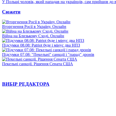
У Польщі чоловік, який нападав на українців, сам прийшов до в
Сюжети
Вторгнення Росії в Україну. Онлайн
Війна на Близькому Сході. Онлайн
Підсумки 08.08: Patriot буде і мінус два НПЗ
Підсумки 07.08: "Пекельні" санкції і "парад" дронів
Пекельні санкції. Рішення Сената США
ВИБІР РЕДАКТОРА