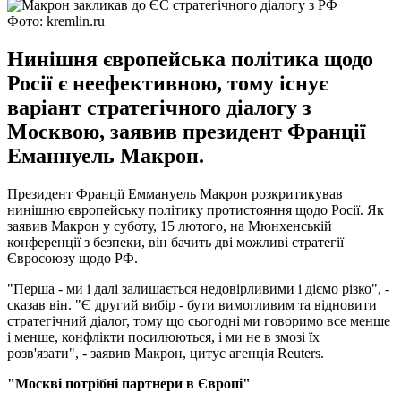
Фото: kremlin.ru
Нинішня європейська політика щодо
Росії є неефективною, тому існує
варіант стратегічного діалогу з
Москвою, заявив президент Франції
Еманнуель Макрон.
Президент Франції Еммануель Макрон розкритикував
нинішню є​​​​​​вропейську політику протистояння щодо Росії. Як
заявив Макрон у суботу, 15 лютого, на Мюнхенській
конференції з безпеки, він бачить дві можливі стратегії
Євросоюзу щодо РФ.
"Перша - ми і далі залишається недовірливими і діємо різко", -
сказав він. "Є другий вибір - бути вимогливим та відновити
стратегічний діалог, тому що сьогодні ми говоримо все менше
і менше, конфлікти посилюються, і ми не в змозі їх
розв'язати", - заявив Макрон, цитує агенція Reuters.
"Москві потрібні партнери в Європі"