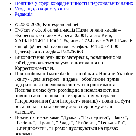
Політика у сфері конфіденційності і персональних даних
Угода щодо користування
Редакція
© 2000-2026, Korrespondent.net
Суб'єкт у сфері онлайн-медіа Назва онлайн-медіа –
«КореспонденТ.net» Адреса: 02091, місто Київ,
ХАРКІВСЬКЕ ШОСЕ, будинок 172-Б, офіс 208/1 E-mail:
sunlight@mediadim.com.ua
Телефон: 044-205-43-00
Ідентифікатор медіа – R40-06068
Використання будь-яких матеріалів, розміщених на
сайті, дозволяється за умови посилання на
Корреспондент.net.
При копіюванні матеріалів зі сторінки « Новини України
і світу» , для інтернет - видань - обов'язкове пряме
відкрите для пошукових систем гіперпосилання .
Посилання має бути розміщена в незалежності від
повного або часткового використання матеріалів.
Гіперпосилання ( для інтернет - видань) - повинна бути
розміщена в підзаголовку або в першому абзаці
матеріалу.
Новини з позначками "Думка", "Експертиза", "Заява",
"Регіони", "Гроші", "Влада", "Вибори", "Тест-драйв",
"Спецпроекти", "Промо" публікуються на правах
реклами.