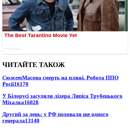
ЧИТАЙТЕ ТАКОЖ
Сюжет
Масова смерть на пляжі. Робота ППО
Росії
16170
У Білорусі засудили лідера Ляпіса Трубецького
Міхалка
16028
Другий за день: у РФ поховали ще одного
генерала
13140