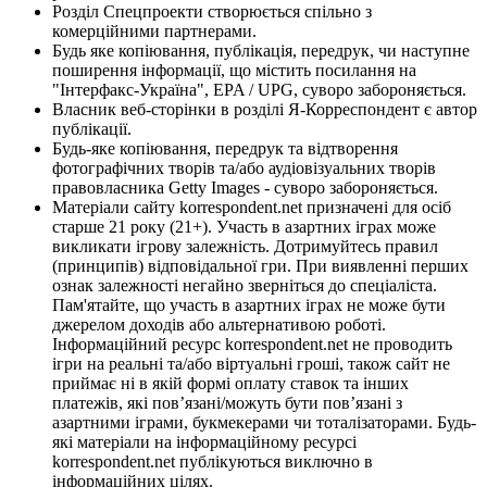
Розділ Спецпроекти створюється спільно з
комерційними партнерами.
Будь яке копіювання, публікація, передрук, чи наступне
поширення інформації, що містить посилання на
"Інтерфакс-Україна", EPA / UPG, суворо забороняється.
Власник веб-сторінки в розділі Я-Корреспондент є автор
публікації.
Будь-яке копіювання, передрук та відтворення
фотографічних творів та/або аудіовізуальних творів
правовласника Getty Images - суворо забороняється.
Матеріали сайту korrespondent.net призначені для осіб
старше 21 року (21+). Участь в азартних іграх може
викликати ігрову залежність. Дотримуйтесь правил
(принципів) відповідальної гри. При виявленні перших
ознак залежності негайно зверніться до спеціаліста.
Пам'ятайте, що участь в азартних іграх не може бути
джерелом доходів або альтернативою роботі.
Інформаційний ресурс korrespondent.net не проводить
ігри на реальні та/або віртуальні гроші, також сайт не
приймає ні в якій формі оплату ставок та інших
платежів, які пов’язані/можуть бути пов’язані з
азартними іграми, букмекерами чи тоталізаторами. Будь-
які матеріали на інформаційному ресурсі
korrespondent.net публікуються виключно в
інформаційних цілях.