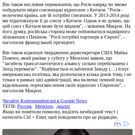
Він також висловив переконання, що Росія навряд чи зможе
побудувати міцні союзницькі відносини з Китаєм. "Росія -
величезна країна, але їй потрібні союзники. У 2013-2014 році
ми підштовхнули її до союзу з Китаєм. Однак я не думаю, що
цей союз з Китаєм може бути міцним", - зазначив Макрон. На
його думку, російська сторона може побоюватися надмірного
зближення з Пекіном. "Росії потрібні партнери в Європі", -
наголосив французький президент.
Він також відкинув твердження держсекретаря США Майка
Помпео, який раніше у суботу у Мюнхені заявив, що
"загибель трансатлантичного альянсу сильно перебільшена і
Захід перемагає". "Відбувається ослаблення Заходу (…) Існує
американська політика, яка розпочалася кілька років тому, і не
тільки в рамках цієї адміністрації, яка включає певний вид
відкликання, переосмислення своїх відносин з Європою", -
наголосив Макрон.
Читайте Korrespondent.net в Google News
ТЕГИ:
Россия
,
Мюнхен
,
диалог
Якщо ви помітили помилку, виділіть необхідний текст і
натисніть Ctrl + Enter, щоб повідомити про це редакцію.