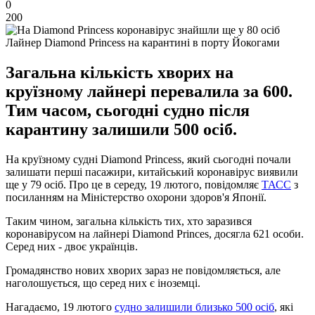
0
200
Лайнер Diamond Princess на карантині в порту Йокогами
Загальна кількість хворих на
круїзному лайнері перевалила за 600.
Тим часом, сьогодні судно після
карантину залишили 500 осіб.
На круїзному судні Diamond Princess, який сьогодні почали
залишати перші пасажири, китайський коронавірус виявили
ще у 79 осіб. Про це в середу, 19 лютого, повідомляє
ТАСС
з
посиланням на Міністерство охорони здоров'я Японії.
Таким чином, загальна кількість тих, хто заразився
коронавірусом на лайнері Diamond Princes, досягла 621 особи.
Серед них - двоє українців.
Громадянство нових хворих зараз не повідомляється, але
наголошується, що серед них є іноземці.
Нагадаємо, 19 лютого
судно залишили близько 500 осіб
, які