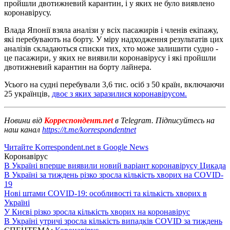
пройшли двотижневий карантин, і у яких не було виявлено
коронавірусу.
Влада Японії взяла аналізи у всіх пасажирів і членів екіпажу,
які перебувають на борту. У міру надходження результатів цих
аналізів складаються списки тих, хто може залишити судно -
це пасажири, у яких не виявили коронавірусу і які пройшли
двотижневий карантин на борту лайнера.
Усього на судні перебували 3,6 тис. осіб з 50 країн, включаючи
25 українців,
двоє з яких заразилися коронавірусом.
Новини від
Корреспондент.net
в Telegram. Підписуйтесь на
наш канал
https://t.me/korrespondentnet
Читайте Korrespondent.net в Google News
Коронавірус
В Україні вперше виявили новий варіант коронавірусу Цикада
В Україні за тиждень різко зросла кількість хворих на COVID-
19
Нові штами COVID-19: особливості та кількість хворих в
Україні
У Києві різко зросла кількість хворих на коронавірус
В Україні утричі зросла кількість випадків COVID за тиждень