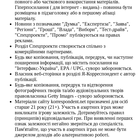
повного або часткового використання матеріалів.
Гіперпосилання ( для інтернет - видань) - повинна бути
розміщена в підзаголовку або в першому абзаці
матеріалу.
Новини з позначками "Думка", "Експертиза", "Заява",
"Регіони", "Гроші", "Влада", "Вибори", "Тест-драйв",
"Спецпроекти", "Промо" публікуються на правах
реклами.
Розділ Спецпроекти створюється спільно з
комерційними партнерами.
Будь яке копіювання, публікація, передрук, чи наступне
поширення інформації, що містить посилання на
"Інтерфакс-Україна", EPA / UPG, суворо забороняється.
Власник веб-сторінки в розділі Я-Корреспондент є автор
публікації.
Будь-яке копіювання, передрук та відтворення
фотографічних творів та/або аудіовізуальних творів
правовласника Getty Images - суворо забороняється.
Матеріали сайту korrespondent.net призначені для осіб
старше 21 року (21+). Участь в азартних іграх може
викликати ігрову залежність. Дотримуйтесь правил
(принципів) відповідальної гри. При виявленні перших
ознак залежності негайно зверніться до спеціаліста.
Пам'ятайте, що участь в азартних іграх не може бути
джерелом доходів або альтернативою роботі.