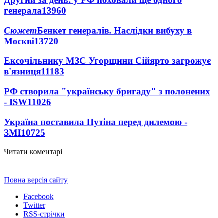
генерала
13960
Сюжет
Бенкет генералів. Наслідки вибуху в
Москві
13720
Ексочільнику МЗС Угорщини Сійярто загрожує
в'язниця
11183
РФ створила "українську бригаду" з полонених
- ISW
11026
Україна поставила Путіна перед дилемою -
ЗМІ
10725
Читати коментарі
Повна версія сайту
Facebook
Twitter
RSS-стрічки