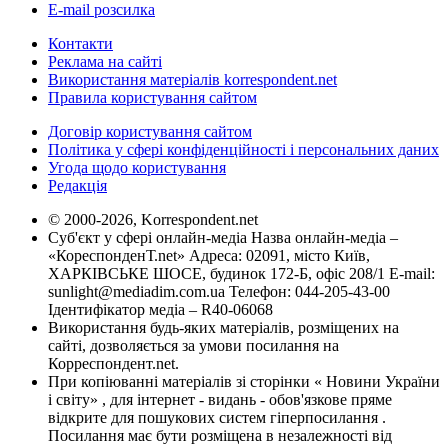
E-mail розсилка
Контакти
Реклама на сайті
Використання матеріалів korrespondent.net
Правила користування сайтом
Договір користування сайтом
Політика у сфері конфіденційності і персональних даних
Угода щодо користування
Редакція
© 2000-2026, Korrespondent.net
Суб'єкт у сфері онлайн-медіа Назва онлайн-медіа –
«КореспонденТ.net» Адреса: 02091, місто Київ,
ХАРКІВСЬКЕ ШОСЕ, будинок 172-Б, офіс 208/1 E-mail:
sunlight@mediadim.com.ua
Телефон: 044-205-43-00
Ідентифікатор медіа – R40-06068
Використання будь-яких матеріалів, розміщених на
сайті, дозволяється за умови посилання на
Корреспондент.net.
При копіюванні матеріалів зі сторінки « Новини України
і світу» , для інтернет - видань - обов'язкове пряме
відкрите для пошукових систем гіперпосилання .
Посилання має бути розміщена в незалежності від