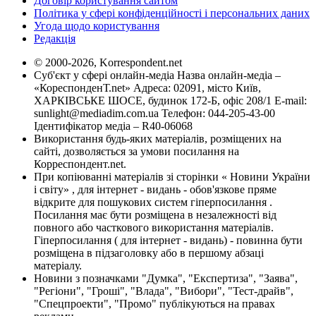
Договір користування сайтом
Політика у сфері конфіденційності і персональних даних
Угода щодо користування
Редакція
© 2000-2026, Korrespondent.net
Суб'єкт у сфері онлайн-медіа Назва онлайн-медіа –
«КореспонденТ.net» Адреса: 02091, місто Київ,
ХАРКІВСЬКЕ ШОСЕ, будинок 172-Б, офіс 208/1 E-mail:
sunlight@mediadim.com.ua
Телефон: 044-205-43-00
Ідентифікатор медіа – R40-06068
Використання будь-яких матеріалів, розміщених на
сайті, дозволяється за умови посилання на
Корреспондент.net.
При копіюванні матеріалів зі сторінки « Новини України
і світу» , для інтернет - видань - обов'язкове пряме
відкрите для пошукових систем гіперпосилання .
Посилання має бути розміщена в незалежності від
повного або часткового використання матеріалів.
Гіперпосилання ( для інтернет - видань) - повинна бути
розміщена в підзаголовку або в першому абзаці
матеріалу.
Новини з позначками "Думка", "Експертиза", "Заява",
"Регіони", "Гроші", "Влада", "Вибори", "Тест-драйв",
"Спецпроекти", "Промо" публікуються на правах