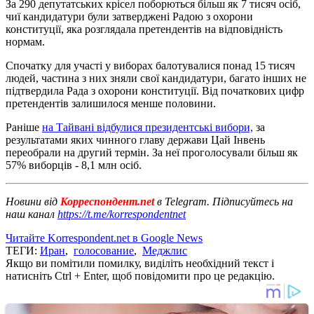
За 290 депутатських крісел поборються більш як 7 тисяч осіб,
чиї кандидатури були затверджені Радою з охорони
конституції, яка розглядала претендентів на відповідність
нормам.
Спочатку для участі у виборах балотувалися понад 15 тисяч
людей, частина з них зняли свої кандидатури, багато інших не
підтвердила Рада з охорони конституції. Від початкових цифр
претендентів залишилося менше половини.
Раніше
на Тайвані відбулися президентські вибори,
за
результатами яких чинного главу держави Цай Інвень
переобрали на другий термін. За неї проголосували більш як
57% виборців - 8,1 млн осіб.
Новини від
Корреспондент.net
в Telegram. Підписуйтесь на
наш канал
https://t.me/korrespondentnet
Читайте Korrespondent.net в Google News
ТЕГИ:
Иран
,
голосование
,
Меджлис
Якщо ви помітили помилку, виділіть необхідний текст і
натисніть Ctrl + Enter, щоб повідомити про це редакцію.