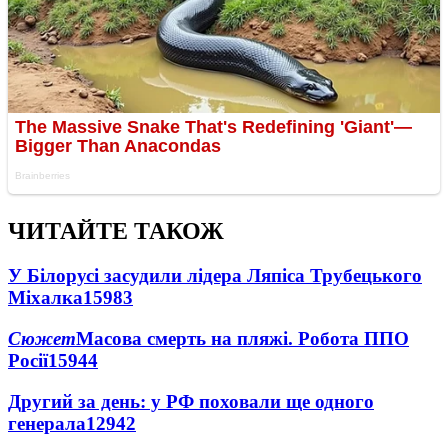
ЧИТАЙТЕ ТАКОЖ
У Білорусі засудили лідера Ляпіса Трубецького
Міхалка
15983
Сюжет
Масова смерть на пляжі. Робота ППО
Росії
15944
Другий за день: у РФ поховали ще одного
генерала
12942