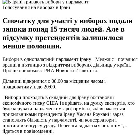
Голосування на виборах в Ірані
Спочатку для участі у виборах подали
заявки понад 15 тисяч людей. Але в
підсумку претендентів залишилося
менше половини.
Вибори в однопалатний парламент Ірану - Меджліс - почалися
вранці в п'ятницю з відкриттям виборчих дільниць у країні.
Про це повідомляє РИА Новости 21 лютого.
Дільниці відкрилися о 08.00 за місцевим часом і
працюватимуть до 20:00.
"Вибори проходять в складній для Ірану обстановці
економічного тиску США і вирішать, на думку експертів, хто
буде керувати парламентом - реформісти, які вважаються
прихильниками президента Ірану Хасана Роухані і зараз
становлять більшість у парламенті, чи консерватори і
противники курсу уряду. Перевага віддається останнім", -
йдеться в повідомленні.