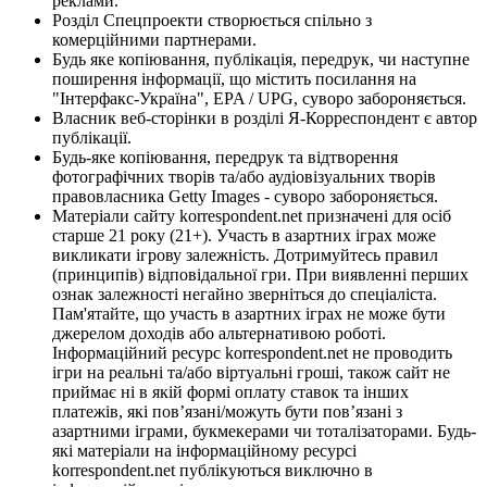
реклами.
Розділ Спецпроекти створюється спільно з
комерційними партнерами.
Будь яке копіювання, публікація, передрук, чи наступне
поширення інформації, що містить посилання на
"Інтерфакс-Україна", EPA / UPG, суворо забороняється.
Власник веб-сторінки в розділі Я-Корреспондент є автор
публікації.
Будь-яке копіювання, передрук та відтворення
фотографічних творів та/або аудіовізуальних творів
правовласника Getty Images - суворо забороняється.
Матеріали сайту korrespondent.net призначені для осіб
старше 21 року (21+). Участь в азартних іграх може
викликати ігрову залежність. Дотримуйтесь правил
(принципів) відповідальної гри. При виявленні перших
ознак залежності негайно зверніться до спеціаліста.
Пам'ятайте, що участь в азартних іграх не може бути
джерелом доходів або альтернативою роботі.
Інформаційний ресурс korrespondent.net не проводить
ігри на реальні та/або віртуальні гроші, також сайт не
приймає ні в якій формі оплату ставок та інших
платежів, які пов’язані/можуть бути пов’язані з
азартними іграми, букмекерами чи тоталізаторами. Будь-
які матеріали на інформаційному ресурсі
korrespondent.net публікуються виключно в