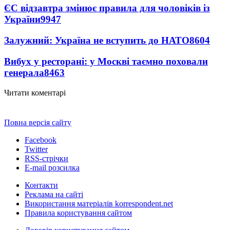
ЄС відзавтра змінює правила для чоловіків із
України
9947
Залужний: Україна не вступить до НАТО
8604
Вибух у ресторані: у Москві таємно поховали
генерала
8463
Читати коментарі
Повна версія сайту
Facebook
Twitter
RSS-стрічки
E-mail розсилка
Контакти
Реклама на сайті
Використання матеріалів korrespondent.net
Правила користування сайтом