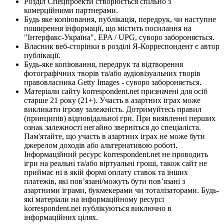
Розділ Спецпроекти створюється спільно з
комерційними партнерами.
Будь яке копіювання, публікація, передрук, чи наступне
поширення інформації, що містить посилання на
"Інтерфакс-Україна", EPA / UPG, суворо забороняється.
Власник веб-сторінки в розділі Я-Корреспондент є автор
публікації.
Будь-яке копіювання, передрук та відтворення
фотографічних творів та/або аудіовізуальних творів
правовласника Getty Images - суворо забороняється.
Матеріали сайту korrespondent.net призначені для осіб
старше 21 року (21+). Участь в азартних іграх може
викликати ігрову залежність. Дотримуйтесь правил
(принципів) відповідальної гри. При виявленні перших
ознак залежності негайно зверніться до спеціаліста.
Пам'ятайте, що участь в азартних іграх не може бути
джерелом доходів або альтернативою роботі.
Інформаційний ресурс korrespondent.net не проводить
ігри на реальні та/або віртуальні гроші, також сайт не
приймає ні в якій формі оплату ставок та інших
платежів, які пов’язані/можуть бути пов’язані з
азартними іграми, букмекерами чи тоталізаторами. Будь-
які матеріали на інформаційному ресурсі
korrespondent.net публікуються виключно в
інформаційних цілях.