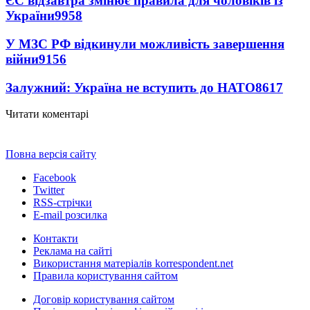
ЄС відзавтра змінює правила для чоловіків із
України
9958
У МЗС РФ відкинули можливість завершення
війни
9156
Залужний: Україна не вступить до НАТО
8617
Читати коментарі
Повна версія сайту
Facebook
Twitter
RSS-стрічки
E-mail розсилка
Контакти
Реклама на сайті
Використання матеріалів korrespondent.net
Правила користування сайтом
Договір користування сайтом