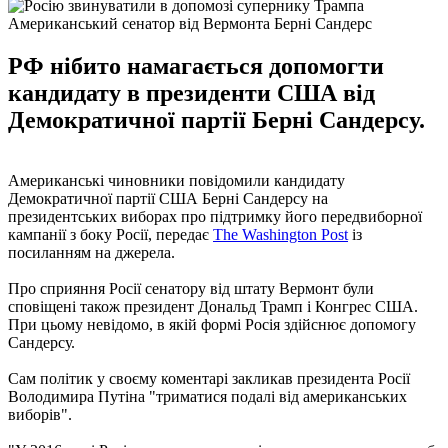
Американський сенатор від Вермонта Берні Сандерс
РФ нібито намагається допомогти
кандидату в президенти США від
Демократичної партії Берні Сандерсу.
Американські чиновники повідомили кандидату
Демократичної партії США Берні Сандерсу на
президентських виборах про підтримку його передвиборної
кампанії з боку Росії, передає
The Washington Post
із
посиланням на джерела.
Про сприяння Росії сенатору від штату Вермонт були
сповіщені також президент Дональд Трамп і Конгрес США.
При цьому невідомо, в якій формі Росія здійснює допомогу
Сандерсу.
Сам політик у своєму коментарі закликав президента Росії
Володимира Путіна "триматися подалі від американських
виборів".