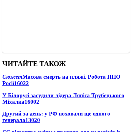
ЧИТАЙТЕ ТАКОЖ
Сюжет
Масова смерть на пляжі. Робота ППО
Росії
16022
У Білорусі засудили лідера Ляпіса Трубецького
Міхалка
16002
Другий за день: у РФ поховали ще одного
генерала
13020