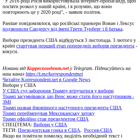
"У 2016 році Росія використовувала інтернет-пропаганду, щоб
посіяти розкол у нашій країні, і я розумію, що вони
повторюють це у 2020 році", - заявив політик.
Раніше повідомлялося, що російські пранкери Вован і Лексус
подзвонили Сандерсу від імені Грети Тунберг і її батька
.
Вибори президента США відбудуться 3 листопада. 3 лютого у
країні
стартував перший етап попередніх виборів президента
-
кокуси.
Новини від
Корреспондент.net
у Telegram. Підписуйтесь на
наш канал
https://t.me/korrespondentnet
Читайте Korrespondent.net в Google News
Вибори у США
У США суд заборонив Трампу втручатися у вибори
Трамп засумнівався, що Венс може стати його наступником -
ЗМІ
Трамп назвав ймовірного наступного президента США
Трамп перейменував Мексиканську затоку
Трамп офіційно став президентом США
СПЕЦТЕМА:
Вибори у США
ТЕГИ:
Президентская гонка в США
,
Россия-США
Якщо ви помітили помилку, виділіть необхідний текст і