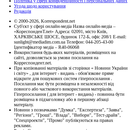
Політика у сфері конфіденційності і персональних даних
Угода щодо користування
Редакція
© 2000-2026, Korrespondent.net
Суб'єкт у сфері онлайн-медіа Назва онлайн-медіа –
«КореспонденТ.net» Адреса: 02091, місто Київ,
ХАРКІВСЬКЕ ШОСЕ, будинок 172-Б, офіс 208/1 E-mail:
sunlight@mediadim.com.ua
Телефон: 044-205-43-00
Ідентифікатор медіа – R40-06068
Використання будь-яких матеріалів, розміщених на
сайті, дозволяється за умови посилання на
Корреспондент.net.
При копіюванні матеріалів зі сторінки « Новини України
і світу» , для інтернет - видань - обов'язкове пряме
відкрите для пошукових систем гіперпосилання .
Посилання має бути розміщена в незалежності від
повного або часткового використання матеріалів.
Гіперпосилання ( для інтернет - видань) - повинна бути
розміщена в підзаголовку або в першому абзаці
матеріалу.
Новини з позначками "Думка", "Експертиза", "Заява",
"Регіони", "Гроші", "Влада", "Вибори", "Тест-драйв",
"Спецпроекти", "Промо" публікуються на правах
реклами.