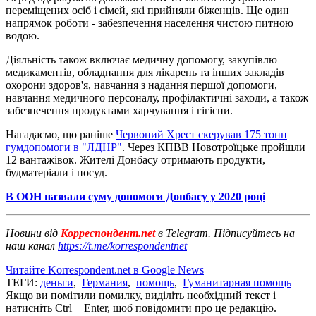
переміщених осіб і сімей, які прийняли біженців. Ще один
напрямок роботи - забезпечення населення чистою питною
водою.
Діяльність також включає медичну допомогу, закупівлю
медикаментів, обладнання для лікарень та інших закладів
охорони здоров'я, навчання з надання першої допомоги,
навчання медичного персоналу, профілактичні заходи, а також
забезпечення продуктами харчування і гігієни.
Нагадаємо, що раніше
Червоний Хрест скерував 175 тонн
гумдопомоги в "ЛДНР"
. Через КПВВ Новотроїцьке пройшли
12 вантажівок. Жителі Донбасу отримають продукти,
будматеріали і посуд.
В ООН назвали суму допомоги Донбасу у 2020 році
Новини від
Корреспондент.net
в Telegram. Підписуйтесь на
наш канал
https://t.me/korrespondentnet
Читайте Korrespondent.net в Google News
ТЕГИ:
деньги
,
Германия
,
помощь
,
Гуманитарная помощь
Якщо ви помітили помилку, виділіть необхідний текст і
натисніть Ctrl + Enter, щоб повідомити про це редакцію.