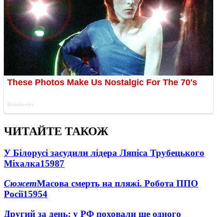
ЧИТАЙТЕ ТАКОЖ
У Білорусі засудили лідера Ляпіса Трубецького
Міхалка
15987
Сюжет
Масова смерть на пляжі. Робота ППО
Росії
15954
Другий за день: у РФ поховали ще одного