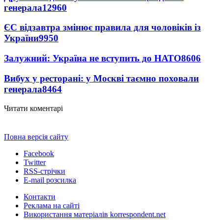
генерала
12960
ЄС відзавтра змінює правила для чоловіків із
України
9950
Залужний: Україна не вступить до НАТО
8606
Вибух у ресторані: у Москві таємно поховали
генерала
8464
Читати коментарі
Повна версія сайту
Facebook
Twitter
RSS-стрічки
E-mail розсилка
Контакти
Реклама на сайті
Використання матеріалів korrespondent.net