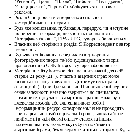
"Регіони", "Гроші", "Влада", "Вибори", "Тест-драйв",
"Спецпроекти", "Промо" публікуються на правах
реклами.
Розділ Спецпроекти створюється спільно з
комерційними партнерами.
Будь яке копіювання, публікація, передрук, чи наступне
поширення інформації, що містить посилання на
"Інтерфакс-Україна", EPA / UPG, суворо забороняється.
Власник веб-сторінки в розділі Я-Корреспондент є автор
публікації.
Будь-яке копіювання, передрук та відтворення
фотографічних творів та/або аудіовізуальних творів
правовласника Getty Images - суворо забороняється.
Матеріали сайту korrespondent.net призначені для осіб
старше 21 року (21+). Участь в азартних іграх може
викликати ігрову залежність. Дотримуйтесь правил
(принципів) відповідальної гри. При виявленні перших
ознак залежності негайно зверніться до спеціаліста.
Пам'ятайте, що участь в азартних іграх не може бути
джерелом доходів або альтернативою роботі.
Інформаційний ресурс korrespondent.net не проводить
ігри на реальні та/або віртуальні гроші, також сайт не
приймає ні в якій формі оплату ставок та інших
платежів, які пов’язані/можуть бути пов’язані з
азартними іграми, букмекерами чи тоталізаторами. Будь-