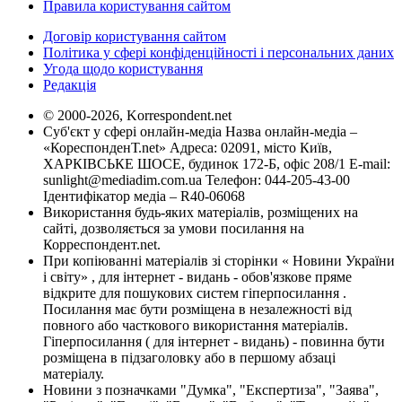
Правила користування сайтом
Договір користування сайтом
Політика у сфері конфіденційності і персональних даних
Угода щодо користування
Редакція
© 2000-2026, Korrespondent.net
Суб'єкт у сфері онлайн-медіа Назва онлайн-медіа –
«КореспонденТ.net» Адреса: 02091, місто Київ,
ХАРКІВСЬКЕ ШОСЕ, будинок 172-Б, офіс 208/1 E-mail:
sunlight@mediadim.com.ua
Телефон: 044-205-43-00
Ідентифікатор медіа – R40-06068
Використання будь-яких матеріалів, розміщених на
сайті, дозволяється за умови посилання на
Корреспондент.net.
При копіюванні матеріалів зі сторінки « Новини України
і світу» , для інтернет - видань - обов'язкове пряме
відкрите для пошукових систем гіперпосилання .
Посилання має бути розміщена в незалежності від
повного або часткового використання матеріалів.
Гіперпосилання ( для інтернет - видань) - повинна бути
розміщена в підзаголовку або в першому абзаці
матеріалу.
Новини з позначками "Думка", "Експертиза", "Заява",