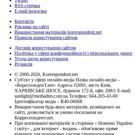
Twitter
RSS-стрічки
E-mail розсилка
Контакти
Реклама на сайті
Використання матеріалів korrespondent.net
Правила користування сайтом
Договір користування сайтом
Політика у сфері конфіденційності і персональних даних
Угода щодо користування
Редакція
© 2000-2026, Korrespondent.net
Суб'єкт у сфері онлайн-медіа Назва онлайн-медіа –
«КореспонденТ.net» Адреса: 02091, місто Київ,
ХАРКІВСЬКЕ ШОСЕ, будинок 172-Б, офіс 208/1 E-mail:
sunlight@mediadim.com.ua
Телефон: 044-205-43-00
Ідентифікатор медіа – R40-06068
Використання будь-яких матеріалів, розміщених на
сайті, дозволяється за умови посилання на
Корреспондент.net.
При копіюванні матеріалів зі сторінки « Новини України
і світу» , для інтернет - видань - обов'язкове пряме
відкрите для пошукових систем гіперпосилання .