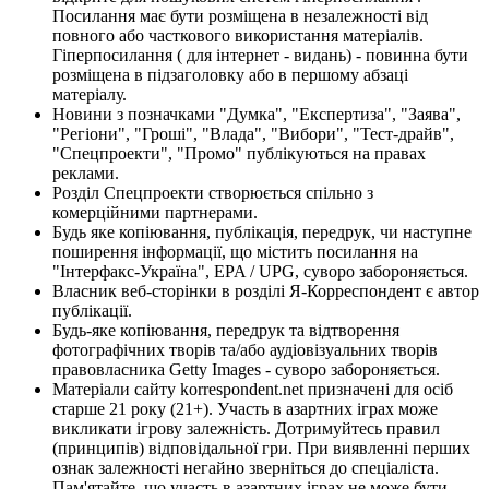
Посилання має бути розміщена в незалежності від
повного або часткового використання матеріалів.
Гіперпосилання ( для інтернет - видань) - повинна бути
розміщена в підзаголовку або в першому абзаці
матеріалу.
Новини з позначками "Думка", "Експертиза", "Заява",
"Регіони", "Гроші", "Влада", "Вибори", "Тест-драйв",
"Спецпроекти", "Промо" публікуються на правах
реклами.
Розділ Спецпроекти створюється спільно з
комерційними партнерами.
Будь яке копіювання, публікація, передрук, чи наступне
поширення інформації, що містить посилання на
"Інтерфакс-Україна", EPA / UPG, суворо забороняється.
Власник веб-сторінки в розділі Я-Корреспондент є автор
публікації.
Будь-яке копіювання, передрук та відтворення
фотографічних творів та/або аудіовізуальних творів
правовласника Getty Images - суворо забороняється.
Матеріали сайту korrespondent.net призначені для осіб
старше 21 року (21+). Участь в азартних іграх може
викликати ігрову залежність. Дотримуйтесь правил
(принципів) відповідальної гри. При виявленні перших
ознак залежності негайно зверніться до спеціаліста.
Пам'ятайте, що участь в азартних іграх не може бути