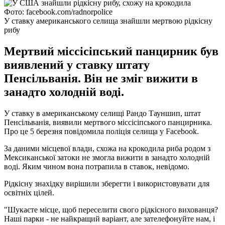
Фото: facebook.com/radnorpolice
У ставку американського селища знайшли мертвою рідкісну
рибу
Мертвий міссісіпський панцирник був
виявлений у ставку штату
Пенсільванія. Він не зміг вижити в
занадто холодній воді.
У ставку в американському селищі Рандо Тауншип, штат
Пенсільванія, виявили мертвого міссісіпського панцирника.
Про це 5 березня повідомила поліція селища у Facebook.
За даними місцевої влади, схожа на крокодила риба родом з
Мексиканської затоки не змогла вижити в занадто холодній
воді. Яким чином вона потрапила в ставок, невідомо.
Рідкісну знахідку вирішили зберегти і використовувати для
освітніх цілей.
"Шукаєте місце, щоб переселити свого рідкісного вихованця?
Наші парки - не найкращий варіант, але зателефонуйте нам, і