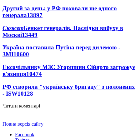
Другий за день: у РФ поховали ще одного
генерала
13897
Сюжет
Бенкет генералів. Наслідки вибуху в
Москві
13449
Україна поставила Путіна перед дилемою -
ЗМІ
10600
Ексочільнику МЗС Угорщини Сійярто загрожує
в'язниця
10474
РФ створила "українську бригаду" з полонених
- ISW
10128
Читати коментарі
Повна версія сайту
Facebook