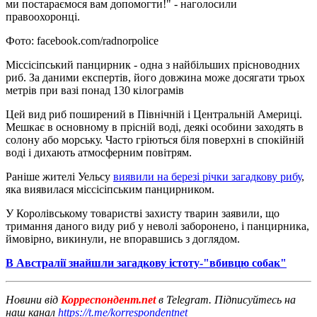
ми постараємося вам допомогти!" - наголосили
правоохоронці.
Фото: facebook.com/radnorpolice
Міссісіпський панцирник - одна з найбільших прісноводних
риб. За даними експертів, його довжина може досягати трьох
метрів при вазі понад 130 кілограмів
Цей вид риб поширений в Північній і Центральній Америці.
Мешкає в основному в прісній воді, деякі особини заходять в
солону або морську. Часто гріються біля поверхні в спокійній
воді і дихають атмосферним повітрям.
Раніше жителі Уельсу
виявили на березі річки загадкову рибу
,
яка виявилася міссісіпським панцирником.
У Королівському товаристві захисту тварин заявили, що
тримання даного виду риб у неволі заборонено, і панцирника,
ймовірно, викинули, не впоравшись з доглядом.
В Австралії знайшли загадкову істоту-"вбивцю собак"
Новини від
Корреспондент.net
в Telegram. Підписуйтесь на
наш канал
https://t.me/korrespondentnet