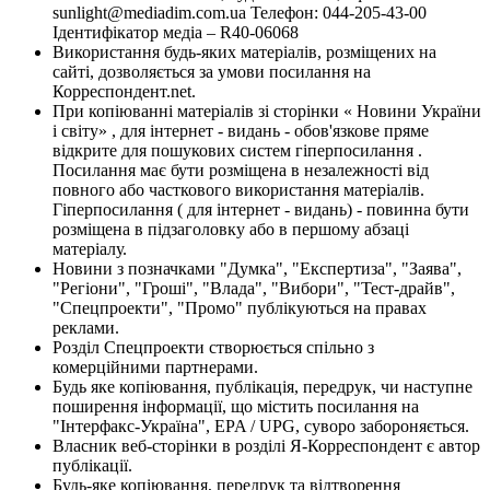
sunlight@mediadim.com.ua
Телефон: 044-205-43-00
Ідентифікатор медіа – R40-06068
Використання будь-яких матеріалів, розміщених на
сайті, дозволяється за умови посилання на
Корреспондент.net.
При копіюванні матеріалів зі сторінки « Новини України
і світу» , для інтернет - видань - обов'язкове пряме
відкрите для пошукових систем гіперпосилання .
Посилання має бути розміщена в незалежності від
повного або часткового використання матеріалів.
Гіперпосилання ( для інтернет - видань) - повинна бути
розміщена в підзаголовку або в першому абзаці
матеріалу.
Новини з позначками "Думка", "Експертиза", "Заява",
"Регіони", "Гроші", "Влада", "Вибори", "Тест-драйв",
"Спецпроекти", "Промо" публікуються на правах
реклами.
Розділ Спецпроекти створюється спільно з
комерційними партнерами.
Будь яке копіювання, публікація, передрук, чи наступне
поширення інформації, що містить посилання на
"Інтерфакс-Україна", EPA / UPG, суворо забороняється.
Власник веб-сторінки в розділі Я-Корреспондент є автор
публікації.
Будь-яке копіювання, передрук та відтворення