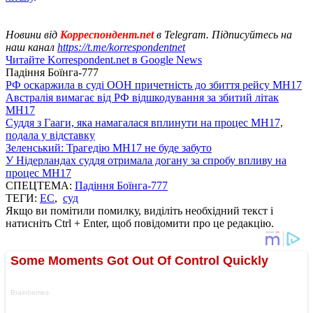
Новини від
Корреспондент.net
в Telegram. Підписуйтесь на
наш канал
https://t.me/korrespondentnet
Читайте Korrespondent.net в Google News
Падіння Боїнга-777
РФ оскаржила в суді ООН причетність до збиття рейсу MH17
Австралія вимагає від РФ відшкодування за збитий літак
MH17
Суддя з Гааги, яка намагалася вплинути на процес МН17,
подала у відставку
Зеленський: Трагедію MH17 не буде забуто
У Нідерландах суддя отримала догану за спробу впливу на
процес MH17
СПЕЦТЕМА:
Падіння Боїнга-777
ТЕГИ:
ЕС
,
суд
Якщо ви помітили помилку, виділіть необхідний текст і
натисніть Ctrl + Enter, щоб повідомити про це редакцію.