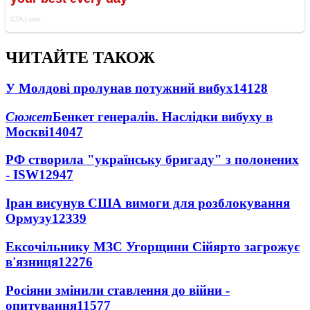
ЧИТАЙТЕ ТАКОЖ
У Молдові пролунав потужний вибух
14128
Сюжет
Бенкет генералів. Наслідки вибуху в
Москві
14047
РФ створила "українську бригаду" з полонених
- ISW
12947
Іран висунув США вимоги для розблокування
Ормузу
12339
Ексочільнику МЗС Угорщини Сійярто загрожує
в'язниця
12276
Росіяни змінили ставлення до війни -
опитування
11577