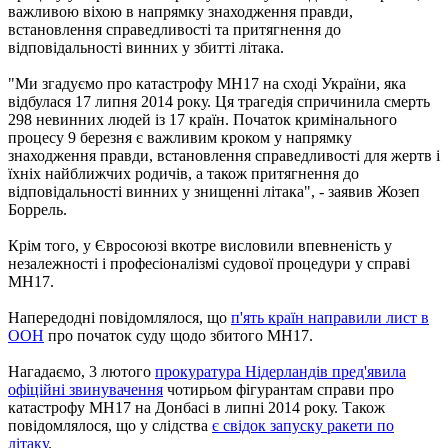
важливою віхою в напрямку знаходження правди,
встановлення справедливості та притягнення до
відповідальності винних у збитті літака.
"Ми згадуємо про катастрофу MH17 на сході України, яка
відбулася 17 липня 2014 року. Ця трагедія спричинила смерть
298 невинних людей із 17 країн. Початок кримінального
процесу 9 березня є важливим кроком у напрямку
знаходження правди, встановлення справедливості для жертв і
їхніх найближчих родичів, а також притягнення до
відповідальності винних у знищенні літака", - заявив Жозеп
Боррель.
Крім того, у Євросоюзі вкотре висловили впевненість у
незалежності і професіоналізмі судової процедури у справі
MH17.
Напередодні повідомлялося, що
п'ять країн направили лист в
ООН
про початок суду щодо збитого MH17.
Нагадаємо, 3 лютого
прокуратура Нідерландів пред'явила
офіційні звинувачення
чотирьом фігурантам справи про
катастрофу МН17 на Донбасі в липні 2014 року. Також
повідомлялося, що у слідства
є свідок запуску ракети по
літаку
.