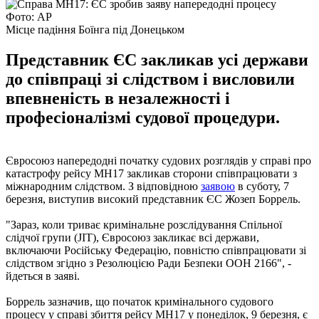
Фото: AP
Місце падіння Боїнга під Донецьком
Представник ЄС закликав усі держави
до співпраці зі слідством і висловили
впевненість в незалежності і
професіоналізмі судової процедури.
Євросоюз напередодні початку судових розглядів у справі про
катастрофу рейсу MH17 закликав сторони співпрацювати з
міжнародним слідством. З відповідною
заявою
в суботу, 7
березня, виступив високий представник ЄС Жозеп Боррель.
"Зараз, коли триває кримінальне розслідування Спільної
слідчої групи (JIT), Євросоюз закликає всі держави,
включаючи Російську Федерацію, повністю співпрацювати зі
слідством згідно з Резолюцією Ради Безпеки ООН 2166", -
йдеться в заяві.
Боррель зазначив, що початок кримінального судового
процесу у справі збиття рейсу MH17 у понеділок, 9 березня, є