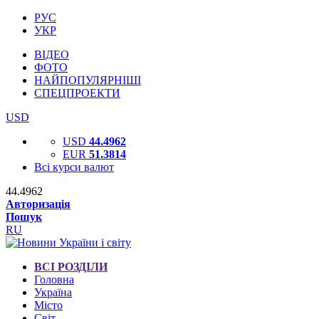
РУС
УКР
ВІДЕО
ФОТО
НАЙПОПУЛЯРНІШІ
СПЕЦПРОЕКТИ
USD
USD
44.4962
EUR
51.3814
Всі курси валют
44.4962
Авторизація
Пошук
RU
ВСІ РОЗДІЛИ
Головна
Україна
Місто
Світ