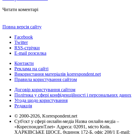
Читати коментарі
Повна версія сайту
Facebook
Twitter
RSS-стрічки
E-mail розсилка
Контакти
Реклама на сайті
Використання матеріалів korrespondent.net
Правила користування сайтом
Договір користування сайтом
Політика у сфері конфіденційності і персональних даних
Угода щодо користування
Редакція
© 2000-2026, Korrespondent.net
Суб'єкт у сфері онлайн-медіа Назва онлайн-медіа –
«КореспонденТ.net» Адреса: 02091, місто Київ,
ХАРКІВСЬКЕ ШОСЕ, будинок 172-Б, офіс 208/1 E-mail: