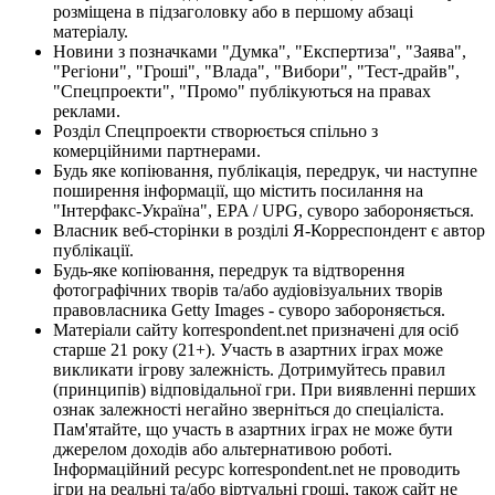
розміщена в підзаголовку або в першому абзаці
матеріалу.
Новини з позначками "Думка", "Експертиза", "Заява",
"Регіони", "Гроші", "Влада", "Вибори", "Тест-драйв",
"Спецпроекти", "Промо" публікуються на правах
реклами.
Розділ Спецпроекти створюється спільно з
комерційними партнерами.
Будь яке копіювання, публікація, передрук, чи наступне
поширення інформації, що містить посилання на
"Інтерфакс-Україна", EPA / UPG, суворо забороняється.
Власник веб-сторінки в розділі Я-Корреспондент є автор
публікації.
Будь-яке копіювання, передрук та відтворення
фотографічних творів та/або аудіовізуальних творів
правовласника Getty Images - суворо забороняється.
Матеріали сайту korrespondent.net призначені для осіб
старше 21 року (21+). Участь в азартних іграх може
викликати ігрову залежність. Дотримуйтесь правил
(принципів) відповідальної гри. При виявленні перших
ознак залежності негайно зверніться до спеціаліста.
Пам'ятайте, що участь в азартних іграх не може бути
джерелом доходів або альтернативою роботі.
Інформаційний ресурс korrespondent.net не проводить
ігри на реальні та/або віртуальні гроші, також сайт не