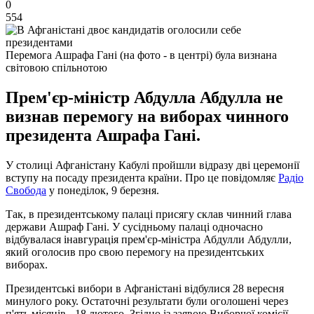
0
554
Перемога Ашрафа Гані (на фото - в центрі) була визнана
світовою спільнотою
Прем'єр-міністр Абдулла Абдулла не
визнав перемогу на виборах чинного
президента Ашрафа Гані.
У столиці Афганістану Кабулі пройшли відразу дві церемонії
вступу на посаду президента країни. Про це повідомляє
Радіо
Свобода
у понеділок, 9 березня.
Так, в президентському палаці присягу склав чинний глава
держави Ашраф Гані. У сусідньому палаці одночасно
відбувалася інавгурація прем'єр-міністра Абдулли Абдулли,
який оголосив про свою перемогу на президентських
виборах.
Президентські вибори в Афганістані відбулися 28 вересня
минулого року. Остаточні результати були оголошені через
п'ять місяців - 18 лютого. Згідно із заявою Виборчої комісії