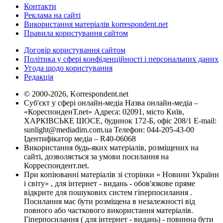
Контакти
Реклама на сайті
Використання матеріалів korrespondent.net
Правила користування сайтом
Договір користування сайтом
Політика у сфері конфіденційності і персональних даних
Угода щодо користування
Редакція
© 2000-2026, Korrespondent.net
Суб'єкт у сфері онлайн-медіа Назва онлайн-медіа –
«КореспонденТ.net» Адреса: 02091, місто Київ,
ХАРКІВСЬКЕ ШОСЕ, будинок 172-Б, офіс 208/1 E-mail:
sunlight@mediadim.com.ua
Телефон: 044-205-43-00
Ідентифікатор медіа – R40-06068
Використання будь-яких матеріалів, розміщених на
сайті, дозволяється за умови посилання на
Корреспондент.net.
При копіюванні матеріалів зі сторінки « Новини України
і світу» , для інтернет - видань - обов'язкове пряме
відкрите для пошукових систем гіперпосилання .
Посилання має бути розміщена в незалежності від
повного або часткового використання матеріалів.
Гіперпосилання ( для інтернет - видань) - повинна бути