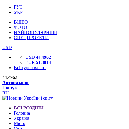
РУС
УКР
ВІДЕО
ФОТО
НАЙПОПУЛЯРНІШІ
СПЕЦПРОЕКТИ
USD
USD
44.4962
EUR
51.3814
Всі курси валют
44.4962
Авторизація
Пошук
RU
ВСІ РОЗДІЛИ
Головна
Україна
Місто
Світ