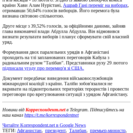
країни Хави Алам Нурістані,
Ашраф Гані переміг на виборах
,
отримавши 50,64% голосів виборців. Його перемога була
визнана світовою спільнотою.
Друге місце з 39,52% голосів, за офіційними даними, зайняв
глава виконавчої влади Абдулла Абдулла. Він відмовився
визнати результати виборів і планує сформувати свій власний
уряд.
Формування двох паралельних урядів в Афганістані
проходить на тлі запланованих переговорів Кабула з
радикальним рухом "Талібан". Представники руху 29 лютого
підписали угоду про перемир'я зі США.
Документ передбачає виведення військовослужбовців
міжнародної коаліції з країни. Таліби зобов'язалися не
вкривати на підконтрольних територіях терористів і провести
переговори про врегулювання ситуації з урядом Афганістану.
Новини від
Корреспондент.net
в Telegram. Підписуйтесь на
наш канал
https://t.me/korrespondentnet
Читайте Korrespondent.net в Google News
ТЕГИ:
Афганистан
,
президент
,
Талибан
,
премьер-министр
,