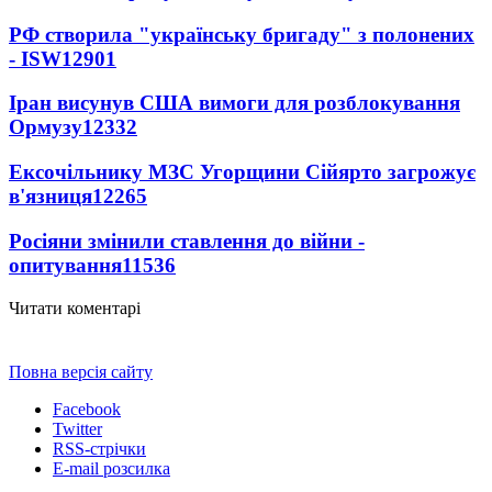
РФ створила "українську бригаду" з полонених
- ISW
12901
Іран висунув США вимоги для розблокування
Ормузу
12332
Ексочільнику МЗС Угорщини Сійярто загрожує
в'язниця
12265
Росіяни змінили ставлення до війни -
опитування
11536
Читати коментарі
Повна версія сайту
Facebook
Twitter
RSS-стрічки
E-mail розсилка