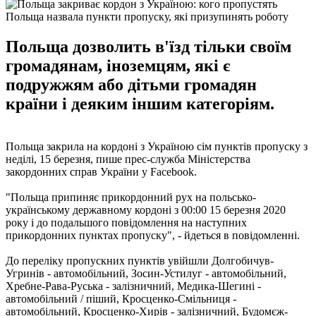
Польща назвала пункти пропуску, які призупинять роботу
Польща дозволить в'їзд тільки своїм
громадянам, іноземцям, які є
подружжям або дітьми громадян
країни і деяким іншим категоріям.
Польща закрила на кордоні з Україною сім пунктів пропуску з
неділі, 15 березня, пише прес-служба Міністерства
закордонних справ України у Facebook.
"Польща припиняє прикордонний рух на польсько-
українському державному кордоні з 00:00 15 березня 2020
року і до подальшого повідомлення на наступних
прикордонних пунктах пропуску", - йдеться в повідомленні.
До переліку пропускних пунктів увійшли Долгобичув-
Угринів - автомобільний, Зосин-Устилуг - автомобільний,
Хребне-Рава-Руська - залізничний, Медика-Шегині -
автомобільний / піший, Кросценко-Смільниця -
автомобільний, Кросценко-Хирів - залізничний, Будомєж-