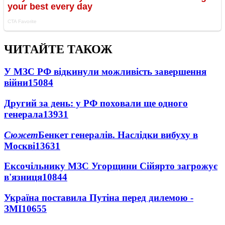
ЧИТАЙТЕ ТАКОЖ
У МЗС РФ відкинули можливість завершення
війни
15084
Другий за день: у РФ поховали ще одного
генерала
13931
Сюжет
Бенкет генералів. Наслідки вибуху в
Москві
13631
Ексочільнику МЗС Угорщини Сійярто загрожує
в'язниця
10844
Україна поставила Путіна перед дилемою -
ЗМІ
10655