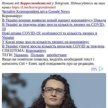
Новини від
Корреспондент.net
у Telegram. Підписуйтесь на наш
канал
https://t.me/korrespondentnet
Читайте Korrespondent.net в Google News
Коронавірус
В Україні вперше виявили новий варіант коронавірусу Цикада
В Україні за тиждень різко зросла кількість хворих на COVID-
19
Нові штами COVID-19: особливості та кількість хворих в
Україні
У Києві різко зросла кількість хворих на коронавірус
В Україні утричі зросла кількість випадків COVID за тиждень
СПЕЦТЕМА:
Коронавірус
ТЕГИ:
Украина
,
Польша
,
заробитчане
Якщо ви помітили помилку, виділіть необхідний текст і
натисніть Ctrl + Enter, щоб повідомити про це редакцію.