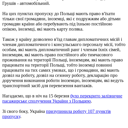
Грушів - автомобільний.
На цих пунктах пропуску до Польщі мають право в'їхати
тільки свої громадяни, іноземці, які є подружжям або дітьми
громадян країни або перебувають під їхньою постійною
опікою, іноземці, які мають карту поляка.
Також у країну дозволено в'їзд главам дипломатичних місій і
членам дипломатичного і консульського персоналу місії, тобто
особам, які мають дипломатичний ранг і членам їхніх сімей,
іноземцям, які мають право постійного або тимчасового
проживання на території Польщі, іноземцям, які мають право
працювати на території Польщі, тобто іноземці повинні
працювати на тих самих умовах, що і громадяни, які мають
дозвіл на роботу, дозвіл на сезонну роботу, декларацію про
доручення виконання роботи іноземцю, іноземцям, які ведуть
транспортний засіб для перевезення вантажів.
Нагадаємо, що в ніч на 15 березня
було перекрито залізничне
пасажирське сполучення України з Польщею
.
Зі свого боку, Україна
призупинила роботу 107 пунктів
пропуску
.