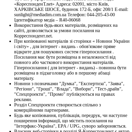
«КореспонденТ.net» Адреса: 02091, місто Київ,
ХАРКІВСЬКЕ ШОСЕ, будинок 172-Б, офіс 208/1 E-mail:
sunlight@mediadim.com.ua
Телефон: 044-205-43-00
Ідентифікатор медіа – R40-06068
Використання будь-яких матеріалів, розміщених на
сайті, дозволяється за умови посилання на
Корреспондент.net.
При копіюванні матеріалів зі сторінки « Новини України
і світу» , для інтернет - видань - обов'язкове пряме
відкрите для пошукових систем гіперпосилання .
Посилання має бути розміщена в незалежності від
повного або часткового використання матеріалів.
Гіперпосилання ( для інтернет - видань) - повинна бути
розміщена в підзаголовку або в першому абзаці
матеріалу.
Новини з позначками "Думка", "Експертиза", "Заява",
"Регіони", "Гроші", "Влада", "Вибори", "Тест-драйв",
"Спецпроекти", "Промо" публікуються на правах
реклами.
Розділ Спецпроекти створюється спільно з
комерційними партнерами.
Будь яке копіювання, публікація, передрук, чи наступне
поширення інформації, що містить посилання на
"Інтерфакс-Україна", EPA / UPG, суворо забороняється.
Власник веб-сторінки в розділі Я-Корреспондент є автор