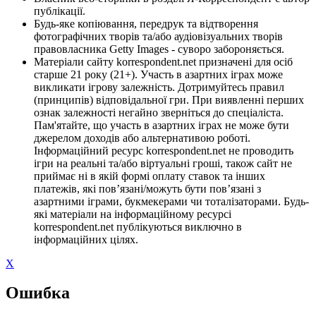
публікації.
Будь-яке копіювання, передрук та відтворення
фотографічних творів та/або аудіовізуальних творів
правовласника Getty Images - суворо забороняється.
Матеріали сайту korrespondent.net призначені для осіб
старше 21 року (21+). Участь в азартних іграх може
викликати ігрову залежність. Дотримуйтесь правил
(принципів) відповідальної гри. При виявленні перших
ознак залежності негайно зверніться до спеціаліста.
Пам'ятайте, що участь в азартних іграх не може бути
джерелом доходів або альтернативою роботі.
Інформаційний ресурс korrespondent.net не проводить
ігри на реальні та/або віртуальні гроші, також сайт не
приймає ні в якій формі оплату ставок та інших
платежів, які пов’язані/можуть бути пов’язані з
азартними іграми, букмекерами чи тоталізаторами. Будь-
які матеріали на інформаційному ресурсі
korrespondent.net публікуються виключно в
інформаційних цілях.
X
Ошибка