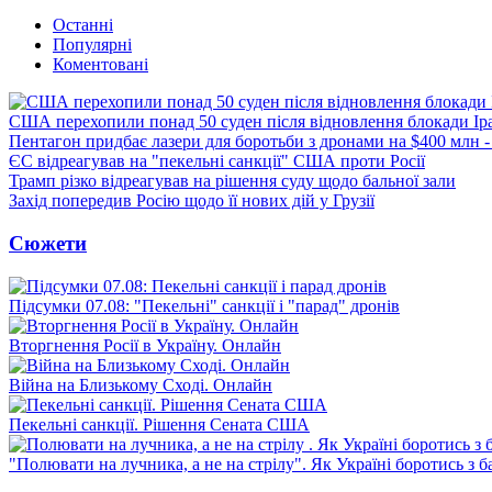
Останні
Популярні
Коментовані
США перехопили понад 50 суден після відновлення блокади Ір
Пентагон придбає лазери для боротьби з дронами на $400 млн -
ЄС відреагував на "пекельні санкції" США проти Росії
Трамп різко відреагував на рішення суду щодо бальної зали
Захід попередив Росію щодо її нових дій у Грузії
Сюжети
Підсумки 07.08: "Пекельні" санкції і "парад" дронів
Вторгнення Росії в Україну. Онлайн
Війна на Близькому Сході. Онлайн
Пекельні санкції. Рішення Сената США
"Полювати на лучника, а не на стрілу". Як Україні боротись з 