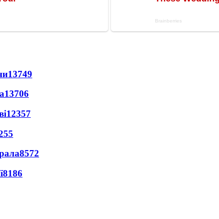
ни
13749
а
13706
ві
12357
255
ерала
8572
ї
8186