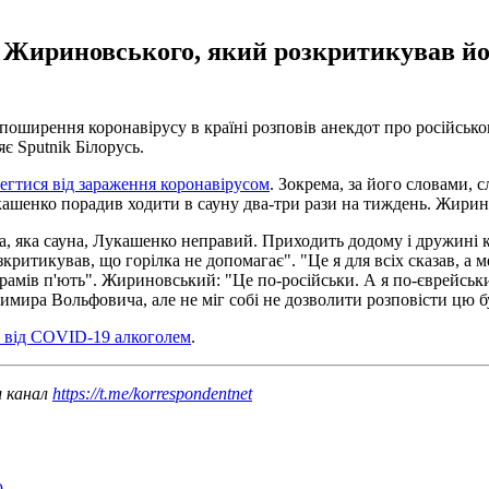
о Жириновського, який розкритикував йог
оширення коронавірусу в країні розповів анекдот про російськог
є Sputnik Білорусь.
егтися від зараження коронавірусом
. Зокрема, за його словами, 
укашенко порадив ходити в сауну два-три рази на тиждень. Жири
, яка сауна, Лукашенко неправий. Приходить додому і дружині ка
итикував, що горілка не допомагає". "Це я для всіх сказав, а 
рамів п'ють". Жириновський: "Це по-російськи. А я по-єврейськи: 
мира Вольфовича, але не міг собі не дозволити розповісти цю бу
я від COVID-19 алкоголем
.
ш канал
https://t.me/korrespondentnet