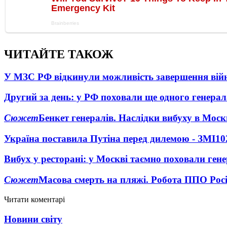
ЧИТАЙТЕ ТАКОЖ
У МЗС РФ відкинули можливість завершення вій
Другий за день: у РФ поховали ще одного генерал
Сюжет
Бенкет генералів. Наслідки вибуху в Моск
Україна поставила Путіна перед дилемою - ЗМІ
10
Вибух у ресторані: у Москві таємно поховали ген
Сюжет
Масова смерть на пляжі. Робота ППО Росі
Читати коментарі
Новини світу