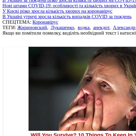
В Україні за тиждень різко зросла кількість хворих на COVID-1
Нові штами COVID-19: особливості та кількість хворих в Украї
У Києві різко зросла кількість хворих на коронавірус
В Україні утричі зросла кількість випадків COVID за тиждень
СПЕЦТЕМА:
Коронавірус
ТЕГИ:
Жириновский
,
Лукашенко
,
водка
,
анекдот
,
Александр
Якщо ви помітили помилку, виділіть необхідний текст і натисніт