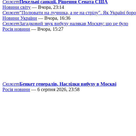
Сюжет
Пекельні санкції. Рішення Сената США
Новини світу
— Вчора, 23:14
Сюжет
"Полювати на лучника, а не на стрілу". Як Україні бор
Новини України
— Вчора, 16:36
Сюжет
Загадковий звук вибуху налякав Москву: що це було
Росія новини
— Вчора, 15:27
Сюжет
Бенкет генералів. Наслідки вибуху в Москві
Росія новини
— 6 серпня 2026, 23:58