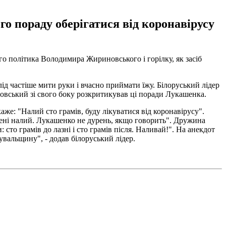
о пораду оберігатися від коронавірусу
о політика Володимира Жириновського і горілку, як засіб
слід частіше мити руки і вчасно приймати їжу. Білоруський лідер
новський зі свого боку розкритикував ці поради Лукашенка.
же: "Налий сто грамів, буду лікуватися від коронавірусу".
мені налий. Лукашенко не дурень, якщо говорить". Дружина
сто грамів до лазні і сто грамів після. Наливай!". На анекдот
вальщину", - додав білоруський лідер.