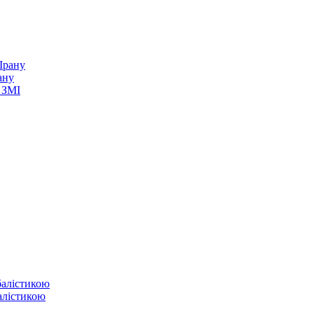
ану
 ЗМІ
балістикою