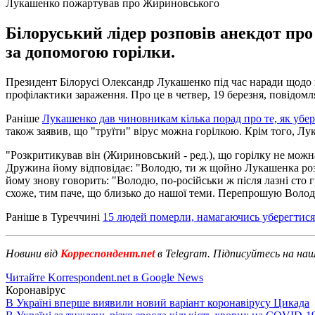
Лукашенко пожартував про Жириновського
Білоруський лідер розповів анекдот пр
за допомогою горілки.
Президент Білорусі Олександр Лукашенко під час наради щодо п
профілактики зараження. Про це в четвер, 19 березня, повідомля
Раніше
Лукашенко дав чиновникам кілька порад про те, як убер
також заявив, що "труїти" вірус можна горілкою. Крім того, Л
"Розкритикував він (Жириновський - ред.), що горілку не можна
Дружина йому відповідає: "Володю, ти ж щойно Лукашенка розкр
йому знову говорить: "Володю, по-російськи ж після лазні сто г
схоже, тим паче, що близько до нашої теми. Перепрошую Володи
Раніше в Туреччині
15 людей померли, намагаючись уберегтис
Новини від
Корреспондент.net
в Telegram. Підписуйтесь на на
Читайте Korrespondent.net в Google News
Коронавірус
В Україні вперше виявили новий варіант коронавірусу Цикада