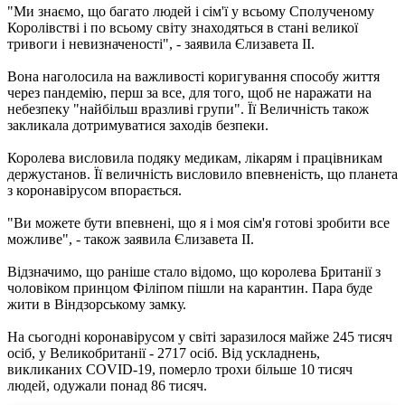
"Ми знаємо, що багато людей і сім'ї у всьому Сполученому
Королівстві і по всьому світу знаходяться в стані великої
тривоги і невизначеності", - заявила Єлизавета II.
Вона наголосила на важливості коригування способу життя
через пандемію, перш за все, для того, щоб не наражати на
небезпеку "найбільш вразливі групи". Її Величність також
закликала дотримуватися заходів безпеки.
Королева висловила подяку медикам, лікарям і працівникам
держустанов. Її величність висловило впевненість, що планета
з коронавірусом впорається.
"Ви можете бути впевнені, що я і моя сім'я готові зробити все
можливе", - також заявила Єлизавета ІІ.
Відзначимо, що раніше стало відомо, що королева Британії з
чоловіком принцом Філіпом пішли на карантин. Пара буде
жити в Віндзорському замку.
На сьогодні коронавірусом у світі заразилося майже 245 тисяч
осіб, у Великобританії - 2717 осіб. Від ускладнень,
викликаних COVID-19, померло трохи більше 10 тисяч
людей, одужали понад 86 тисяч.