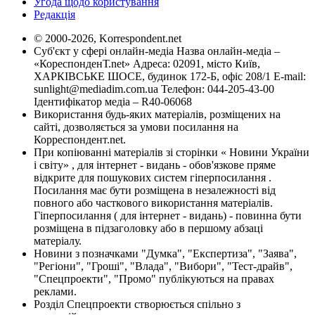
Угода щодо користування
Редакція
© 2000-2026, Korrespondent.net
Суб'єкт у сфері онлайн-медіа Назва онлайн-медіа –
«КореспонденТ.net» Адреса: 02091, місто Київ,
ХАРКІВСЬКЕ ШОСЕ, будинок 172-Б, офіс 208/1 E-mail:
sunlight@mediadim.com.ua
Телефон: 044-205-43-00
Ідентифікатор медіа – R40-06068
Використання будь-яких матеріалів, розміщених на
сайті, дозволяється за умови посилання на
Корреспондент.net.
При копіюванні матеріалів зі сторінки « Новини України
і світу» , для інтернет - видань - обов'язкове пряме
відкрите для пошукових систем гіперпосилання .
Посилання має бути розміщена в незалежності від
повного або часткового використання матеріалів.
Гіперпосилання ( для інтернет - видань) - повинна бути
розміщена в підзаголовку або в першому абзаці
матеріалу.
Новини з позначками "Думка", "Експертиза", "Заява",
"Регіони", "Гроші", "Влада", "Вибори", "Тест-драйв",
"Спецпроекти", "Промо" публікуються на правах
реклами.
Розділ Спецпроекти створюється спільно з