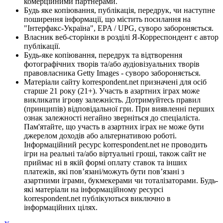
комерційними партнерами.
Будь яке копіювання, публікація, передрук, чи наступне
поширення інформації, що містить посилання на
"Інтерфакс-Україна", EPA / UPG, суворо забороняється.
Власник веб-сторінки в розділі Я-Корреспондент є автор
публікації.
Будь-яке копіювання, передрук та відтворення
фотографічних творів та/або аудіовізуальних творів
правовласника Getty Images - суворо забороняється.
Матеріали сайту korrespondent.net призначені для осіб
старше 21 року (21+). Участь в азартних іграх може
викликати ігрову залежність. Дотримуйтесь правил
(принципів) відповідальної гри. При виявленні перших
ознак залежності негайно зверніться до спеціаліста.
Пам'ятайте, що участь в азартних іграх не може бути
джерелом доходів або альтернативою роботі.
Інформаційний ресурс korrespondent.net не проводить
ігри на реальні та/або віртуальні гроші, також сайт не
приймає ні в якій формі оплату ставок та інших
платежів, які пов’язані/можуть бути пов’язані з
азартними іграми, букмекерами чи тоталізаторами. Будь-
які матеріали на інформаційному ресурсі
korrespondent.net публікуються виключно в
інформаційних цілях.