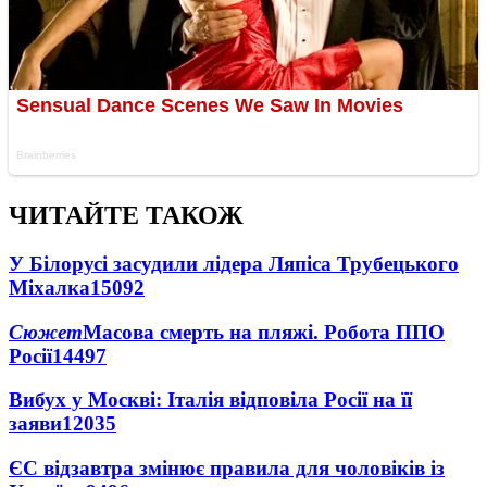
ЧИТАЙТЕ ТАКОЖ
У Білорусі засудили лідера Ляпіса Трубецького
Міхалка
15092
Сюжет
Масова смерть на пляжі. Робота ППО
Росії
14497
Вибух у Москві: Італія відповіла Росії на її
заяви
12035
ЄС відзавтра змінює правила для чоловіків із