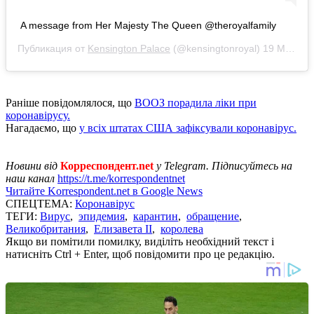
A message from Her Majesty The Queen @theroyalfamily
Публикация от
Kensington Palace
(@kensingtonroyal)
19 Мар 2020 в 10:14 PDT
Раніше повідомлялося, що
ВООЗ порадила ліки при
коронавірусу.
Нагадаємо, що
у всіх штатах США зафіксували коронавірус.
Новини від
Корреспондент.net
у Telegram. Підписуйтесь на
наш канал
https://t.me/korrespondentnet
Читайте Korrespondent.net в Google News
СПЕЦТЕМА:
Коронавірус
ТЕГИ:
Вирус
,
эпидемия
,
карантин
,
обращение
,
Великобритания
,
Елизавета II
,
королева
Якщо ви помітили помилку, виділіть необхідний текст і
натисніть Ctrl + Enter, щоб повідомити про це редакцію.