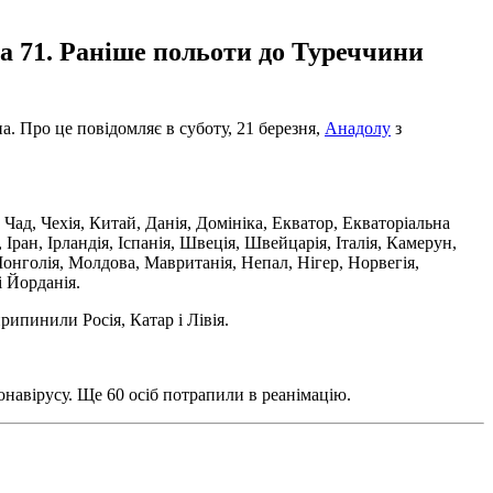
а 71. Раніше польоти до Туреччини
. Про це повідомляє в суботу, 21 березня,
Анадолу
з
ад, Чехія, Китай, Данія, Домініка, Екватор, Екваторіальна
 Іран, Ірландія, Іспанія, Швеція, Швейцарія, Італія, Камерун,
Монголія, Молдова, Мавританія, Непал, Нігер, Норвегія,
і Йорданія.
рипинили Росія, Катар і Лівія.
онавірусу. Ще 60 осіб потрапили в реанімацію.