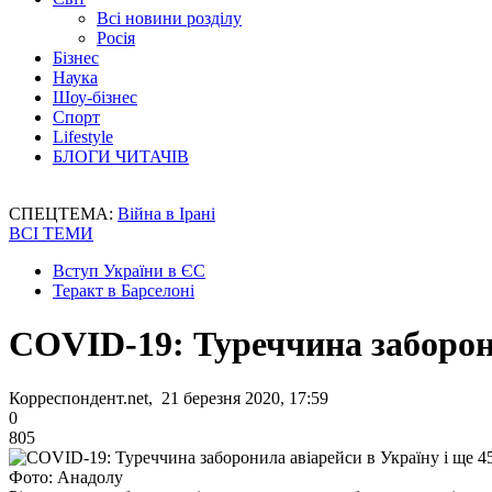
Всі новини розділу
Росія
Бізнес
Наука
Шоу-бізнес
Спорт
Lifestyle
БЛОГИ ЧИТАЧІВ
СПЕЦТЕМА:
Війна в Ірані
ВСІ ТЕМИ
Вступ України в ЄС
Теракт в Барселоні
СOVID-19: Туреччина заборони
Корреспондент.net, 21 березня 2020, 17:59
0
805
Фото: Анадолу