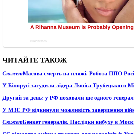
ЧИТАЙТЕ ТАКОЖ
Сюжет
Масова смерть на пляжі. Робота ППО Росі
У Білорусі засудили лідера Ляпіса Трубецького М
Другий за день: у РФ поховали ще одного генерал
У МЗС РФ відкинули можливість завершення вій
Сюжет
Бенкет генералів. Наслідки вибуху в Моск