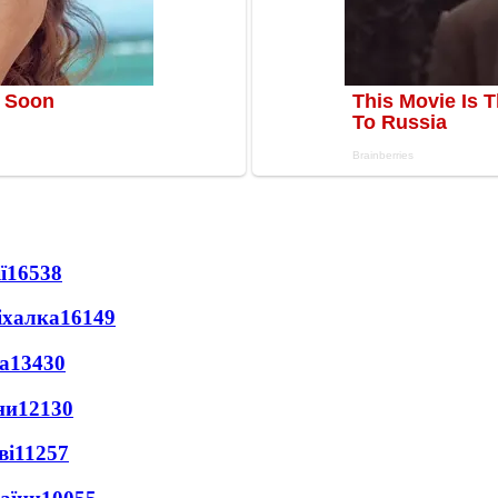
ї
16538
іхалка
16149
а
13430
ни
12130
ві
11257