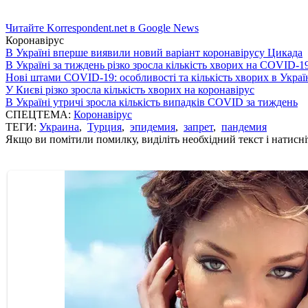
Читайте Korrespondent.net в Google News
Коронавірус
В Україні вперше виявили новий варіант коронавірусу Цикада
В Україні за тиждень різко зросла кількість хворих на COVID-1
Нові штами COVID-19: особливості та кількість хворих в Украї
У Києві різко зросла кількість хворих на коронавірус
В Україні утричі зросла кількість випадків COVID за тиждень
СПЕЦТЕМА:
Коронавірус
ТЕГИ:
Украина
,
Турция
,
эпидемия
,
запрет
,
пандемия
Якщо ви помітили помилку, виділіть необхідний текст і натисніт