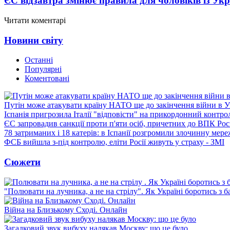
ЄС відзавтра змінює правила для чоловіків із Ук
Читати коментарі
Новини світу
Останні
Популярні
Коментовані
Путін може атакувати країну НАТО ще до закінчення війни в Ук
Іспанія пригрозила Італії "відповісти" на прикордонний контро
ЄС запровадив санкції проти п'яти осіб, причетних до ВПК Росі
78 затриманих і 18 катерів: в Іспанії розгромили злочинну мер
ФСБ вийшла з-під контролю, еліти Росії живуть у страху - ЗМІ
Сюжети
"Полювати на лучника, а не на стрілу". Як Україні боротись з 
Війна на Близькому Сході. Онлайн
Загадковий звук вибуху налякав Москву: що це було