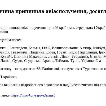
еччина припинила авіасполучення, досягл
рипинила авіасполучення ще з 46 країнами, серед яких і Україна
ччини.
ісцевим часом.
ан, Бангладеш, Бельгія, ОАЕ, Великобританія, Алжир, Джібуті, Ч
нція, Гватемала, Південна Корея, Грузія, Індія, Нідерланди, Ірак,
 Кувейт, Північна Македонія, Латвія, Ліван, Угорщина, Єгипет, 
Ланка, Судан, Саудівська Аравія, Тайвань, Туніс, Україна, Оман 
іасполучення, досягне 68. Раніше авіасполучення з Туреччиною п
71 країною.
ля вживання підробленого алкоголю в надії убезпечитися від кор
ш канал
https://t.me/korrespondentnet