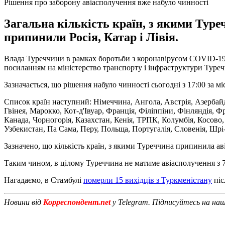
Рішення про заборону авіасполучення вже набуло чинності
Загальна кількість країн, з якими Тур
припинили Росія, Катар і Лівія.
Влада Туреччини в рамках боротьби з коронавірусом СOVID-19 п
посиланням на міністерство транспорту і інфраструктури Туре
Зазначається, що рішення набуло чинності сьогодні з 17:00 за м
Список країн наступний: Німеччина, Ангола, Австрія, Азербайдж
Гвінея, Марокко, Кот-д'Івуар, Франція, Філіппіни, Фінляндія, Фра
Канада, Чорногорія, Казахстан, Кенія, ТРПК, Колумбія, Косово,
Узбекистан, Па Сама, Перу, Польща, Португалія, Словенія, Шрі-
Зазначено, що кількість країн, з якими Туреччина припинила ав
Таким чином, в цілому Туреччина не матиме авіасполучення з 
Нагадаємо, в Стамбулі
померли 15 вихідців з Туркменістану
піс
Новини від
Корреспондент.net
у Telegram. Підписуйтесь на на