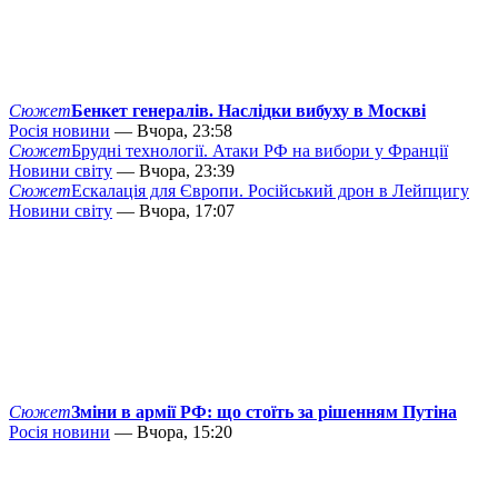
Сюжет
Бенкет генералів. Наслідки вибуху в Москві
Росія новини
— Вчора, 23:58
Сюжет
Брудні технології. Атаки РФ на вибори у Франції
Новини світу
— Вчора, 23:39
Сюжет
Ескалація для Європи. Російський дрон в Лейпцигу
Новини світу
— Вчора, 17:07
Сюжет
Зміни в армії РФ: що стоїть за рішенням Путіна
Росія новини
— Вчора, 15:20