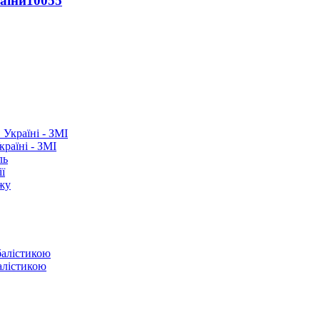
раїни
10055
раїні - ЗМІ
ль
ї
ежу
балістикою