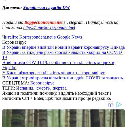
Джерело:
Українська служба DW
Новини від
Корреспондент.net
в Telegram. Підписуйтесь на
наш канал
https://t.me/korrespondentnet
Читайте Korrespondent.net в Google News
Коронавірус
В Україні вперше виявили новий варіант коронавірусу Цикада
В Україні за тиждень різко зросла кількість хворих на COVID-
19
Нові штами COVID-19: особливості та кількість хворих в
Україні
У Києві різко зросла кількість хворих на коронавірус
В Україні утричі зросла кількість випадків COVID за тиждень
СПЕЦТЕМА:
Коронавірус
ТЕГИ:
Испания
,
смерть
,
жертва
Якщо ви помітили помилку, виділіть необхідний текст і
натисніть Ctrl + Enter, щоб повідомити про це редакцію.