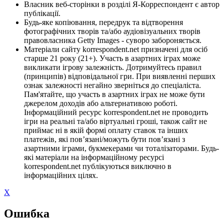
Власник веб-сторінки в розділі Я-Корреспондент є автор
публікації.
Будь-яке копіювання, передрук та відтворення
фотографічних творів та/або аудіовізуальних творів
правовласника Getty Images - суворо забороняється.
Матеріали сайту korrespondent.net призначені для осіб
старше 21 року (21+). Участь в азартних іграх може
викликати ігрову залежність. Дотримуйтесь правил
(принципів) відповідальної гри. При виявленні перших
ознак залежності негайно зверніться до спеціаліста.
Пам'ятайте, що участь в азартних іграх не може бути
джерелом доходів або альтернативою роботі.
Інформаційний ресурс korrespondent.net не проводить
ігри на реальні та/або віртуальні гроші, також сайт не
приймає ні в якій формі оплату ставок та інших
платежів, які пов’язані/можуть бути пов’язані з
азартними іграми, букмекерами чи тоталізаторами. Будь-
які матеріали на інформаційному ресурсі
korrespondent.net публікуються виключно в
інформаційних цілях.
X
Ошибка