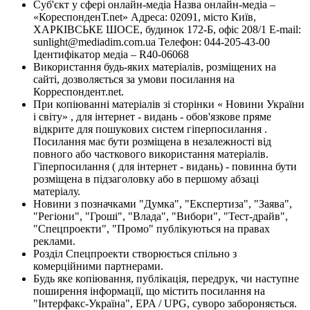
Суб'єкт у сфері онлайн-медіа Назва онлайн-медіа –
«КореспонденТ.net» Адреса: 02091, місто Київ,
ХАРКІВСЬКЕ ШОСЕ, будинок 172-Б, офіс 208/1 E-mail:
sunlight@mediadim.com.ua
Телефон: 044-205-43-00
Ідентифікатор медіа – R40-06068
Використання будь-яких матеріалів, розміщених на
сайті, дозволяється за умови посилання на
Корреспондент.net.
При копіюванні матеріалів зі сторінки « Новини України
і світу» , для інтернет - видань - обов'язкове пряме
відкрите для пошукових систем гіперпосилання .
Посилання має бути розміщена в незалежності від
повного або часткового використання матеріалів.
Гіперпосилання ( для інтернет - видань) - повинна бути
розміщена в підзаголовку або в першому абзаці
матеріалу.
Новини з позначками "Думка", "Експертиза", "Заява",
"Регіони", "Гроші", "Влада", "Вибори", "Тест-драйв",
"Спецпроекти", "Промо" публікуються на правах
реклами.
Розділ Спецпроекти створюється спільно з
комерційними партнерами.
Будь яке копіювання, публікація, передрук, чи наступне
поширення інформації, що містить посилання на
"Інтерфакс-Україна", EPA / UPG, суворо забороняється.