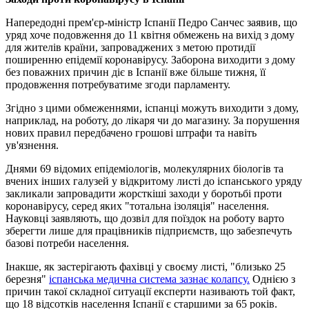
Напередодні прем'єр-міністр Іспанії Педро Санчес заявив, що
уряд хоче подовження до 11 квітня обмежень на вихід з дому
для жителів країни, запроваджених з метою протидії
поширенню епідемії коронавірусу. Заборона виходити з дому
без поважних причин діє в Іспанії вже більше тижня, її
продовження потребуватиме згоди парламенту.
Згідно з цими обмеженнями, іспанці можуть виходити з дому,
наприклад, на роботу, до лікаря чи до магазину. За порушення
нових правил передбачено грошові штрафи та навіть
ув'язнення.
Днями 69 відомих епідеміологів, молекулярних біологів та
вчених інших галузей у відкритому листі до іспанського уряду
закликали запровадити жорсткіші заходи у боротьбі проти
коронавірусу, серед яких "тотальна ізоляція" населення.
Науковці заявляють, що дозвіл для поїздок на роботу варто
зберегти лише для працівників підприємств, що забезпечуть
базові потреби населення.
Інакше, як застерігають фахівці у своєму листі, "близько 25
березня"
іспанська медична система зазнає колапсу.
Однією з
причин такої складної ситуації експерти називають той факт,
що 18 відсотків населення Іспанії є старшими за 65 років.