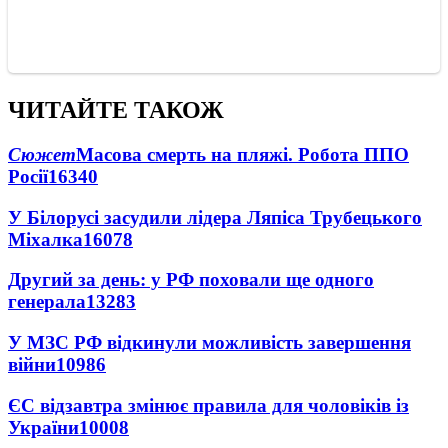
ЧИТАЙТЕ ТАКОЖ
Сюжет
Масова смерть на пляжі. Робота ППО
Росії
16340
У Білорусі засудили лідера Ляпіса Трубецького
Міхалка
16078
Другий за день: у РФ поховали ще одного
генерала
13283
У МЗС РФ відкинули можливість завершення
війни
10986
ЄС відзавтра змінює правила для чоловіків із
України
10008