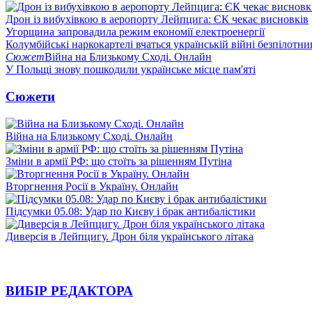
Дрон із вибухівкою в аеропорту Лейпцига: ЄК чекає висновків
Угорщина запровадила режим економії електроенергії
Колумбійські наркокартелі вчаться українській війні безпілотни
Сюжет
Війна на Близькому Сході. Онлайн
У Польщі знову пошкодили українське місце пам'яті
Сюжети
Війна на Близькому Сході. Онлайн
Зміни в армії РФ: що стоїть за рішенням Путіна
Вторгнення Росії в Україну. Онлайн
Підсумки 05.08: Удар по Києву і брак антибалістики
Диверсія в Лейпцигу. Дрон біля українського літака
ВИБІР РЕДАКТОРА