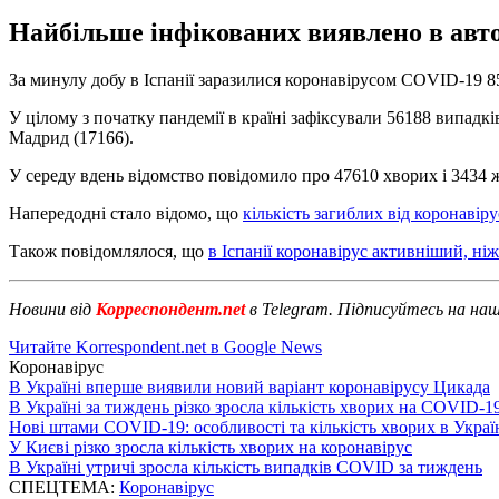
Найбільше інфікованих виявлено в авто
За минулу добу в Іспанії заразилися коронавірусом COVID-19 85
У цілому з початку пандемії в країні зафіксували 56188 випад
Мадрид (17166).
У середу вдень відомство повідомило про 47610 хворих і 3434 
Напередодні стало відомо, що
кількість загиблих від коронавір
Також повідомлялося, що
в Іспанії коронавірус активніший, ніж 
Новини від
Корреспондент.net
в Telegram. Підписуйтесь на на
Читайте Korrespondent.net в Google News
Коронавірус
В Україні вперше виявили новий варіант коронавірусу Цикада
В Україні за тиждень різко зросла кількість хворих на COVID-1
Нові штами COVID-19: особливості та кількість хворих в Украї
У Києві різко зросла кількість хворих на коронавірус
В Україні утричі зросла кількість випадків COVID за тиждень
СПЕЦТЕМА:
Коронавірус