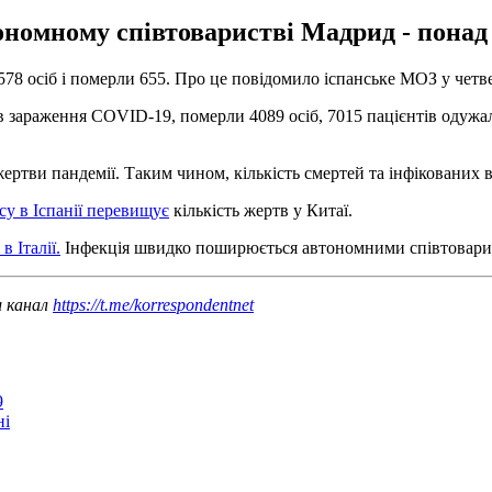
номному співтоваристві Мадрид - понад 1
78 осіб і померли 655. Про це повідомило іспанське МОЗ у четве
ків зараження COVID-19, померли 4089 осіб, 7015 пацієнтів одуж
жертви пандемії. Таким чином, кількість смертей та інфікованих
усу в Іспанії перевищує
кількість жертв у Китаї.
в Італії.
Інфекція швидко поширюється автономними співтоварист
ш канал
https://t.me/korrespondentnet
9
ні