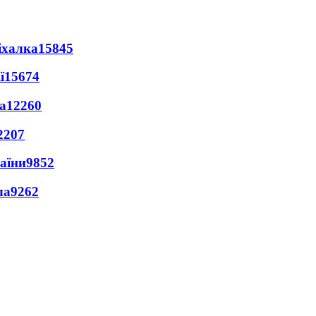
іхалка
15845
ї
15674
а
12260
2207
раїни
9852
ла
9262