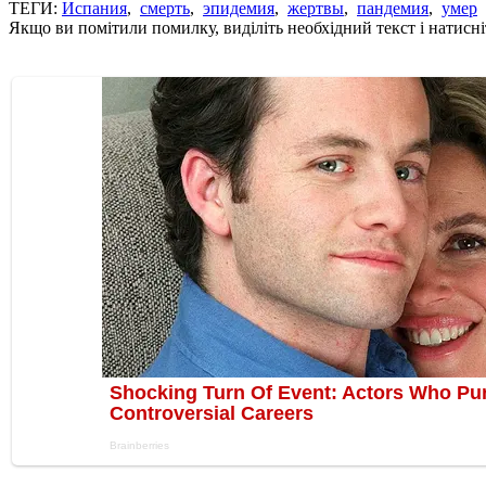
ТЕГИ:
Испания
,
смерть
,
эпидемия
,
жертвы
,
пандемия
,
умер
Якщо ви помітили помилку, виділіть необхідний текст і натисніт