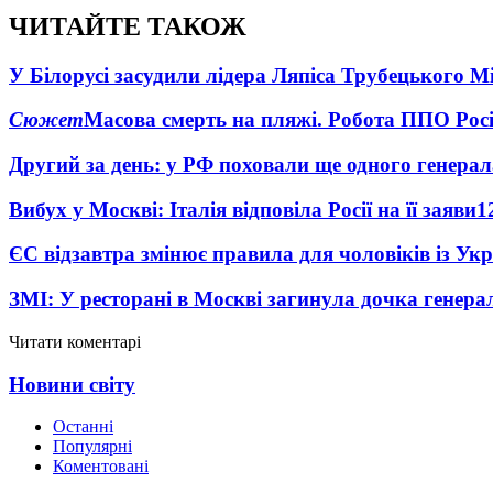
ЧИТАЙТЕ ТАКОЖ
У Білорусі засудили лідера Ляпіса Трубецького М
Сюжет
Масова смерть на пляжі. Робота ППО Росі
Другий за день: у РФ поховали ще одного генерал
Вибух у Москві: Італія відповіла Росії на її заяви
1
ЄС відзавтра змінює правила для чоловіків із Ук
ЗМІ: У ресторані в Москві загинула дочка генера
Читати коментарі
Новини світу
Останні
Популярні
Коментовані