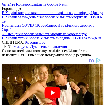
Читайте Korrespondent.net в Google News
Коронавірус
В Україні вперше виявили новий варіант коронавірусу Цикада
В Україні за тиждень різко зросла кількість хворих на COVID-
19
Нові штами COVID-19: особливості та кількість хворих в
Україні
У Києві різко зросла кількість хворих на коронавірус
В Україні утричі зросла кількість випадків COVID за тиждень
СПЕЦТЕМА:
Коронавірус
ТЕГИ:
Беларусь
,
Лукашенко
,
пандемия
Якщо ви помітили помилку, виділіть необхідний текст і
натисніть Ctrl + Enter, щоб повідомити про це редакцію.