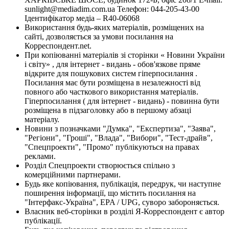
sunlight@mediadim.com.ua
Телефон: 044-205-43-00
Ідентифікатор медіа – R40-06068
Використання будь-яких матеріалів, розміщених на
сайті, дозволяється за умови посилання на
Корреспондент.net.
При копіюванні матеріалів зі сторінки « Новини України
і світу» , для інтернет - видань - обов'язкове пряме
відкрите для пошукових систем гіперпосилання .
Посилання має бути розміщена в незалежності від
повного або часткового використання матеріалів.
Гіперпосилання ( для інтернет - видань) - повинна бути
розміщена в підзаголовку або в першому абзаці
матеріалу.
Новини з позначками "Думка", "Експертиза", "Заява",
"Регіони", "Гроші", "Влада", "Вибори", "Тест-драйв",
"Спецпроекти", "Промо" публікуються на правах
реклами.
Розділ Спецпроекти створюється спільно з
комерційними партнерами.
Будь яке копіювання, публікація, передрук, чи наступне
поширення інформації, що містить посилання на
"Інтерфакс-Україна", EPA / UPG, суворо забороняється.
Власник веб-сторінки в розділі Я-Корреспондент є автор
публікації.