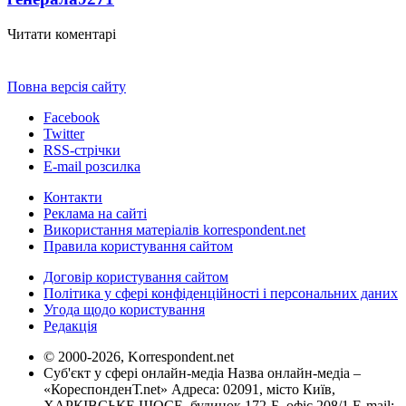
Читати коментарі
Повна версія сайту
Facebook
Twitter
RSS-стрічки
E-mail розсилка
Контакти
Реклама на сайті
Використання матеріалів korrespondent.net
Правила користування сайтом
Договір користування сайтом
Політика у сфері конфіденційності і персональних даних
Угода щодо користування
Редакція
© 2000-2026, Korrespondent.net
Суб'єкт у сфері онлайн-медіа Назва онлайн-медіа –
«КореспонденТ.net» Адреса: 02091, місто Київ,
ХАРКІВСЬКЕ ШОСЕ, будинок 172-Б, офіс 208/1 E-mail: