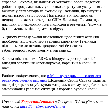
справою. Зокрема, виявляються контактні особи, ведеться
робота з профілактики. Лукашенко акцентував увагу на вплив
вжитих у світі заходів на економіку і зазначив, що ситуація
позначається і на Білорусі. При цьому він послався на
нещодавню заяву президента США Дональда Трампа, що
наслідки для економіки і життя людей в результаті "можуть
бути важчими, ніж від самого вірусу".
У цілому глава держави висловився щодо різних аспектів
проблеми, від думок про введення карантину і зупинки
підприємств до питань продовольчої безпеки та
забезпеченості асортименту в магазинах.
За останніми даними МОЗ, в Білорусі зареєстровано 94
випадки зараження коронавірусом, карантин в країні не
введено.
Раніше повідомлялося, що
в Мінську затримали головного
редактора онлайн-видання
Щоденник Сергія Сацука, який за
два дні до цього опублікував матеріал, в якому передбачається
замовчування реальної ситуації із коронавірусом в країні.
Новини від
Корреспондент.net
в Telegram. Підписуйтесь на
наш канал
https://t.me/korrespondentnet