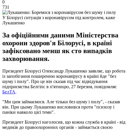
0
731
У Білорусі ситуація з коронавірусом під контролем, каже
Лукашенко
За офіційними даними Міністерства
охорони здоров'я Білорусі, в країні
зафіксовано менш як сто випадків
захворювання.
Президент Білорусі Олександр Лукашенко заявляє, що робота
із запобігання поширенню коронавірусу в країні йде "без
шуму і пилу". Про це він сказав під час відвідування
підприємства Белгіпс в п'ятницю, 27 березня, повідомляє
БелТА
.
"Ми цим займаємося. Але тільки без шуму і пилу", - сказав
він. При цьому Лукашенко висловився проти "психозу і
паніки навколо цієї теми".
Президент Білорусі наголосив, що кожна служба в країні - від
медиків до правоохоронних органів - займається своєю