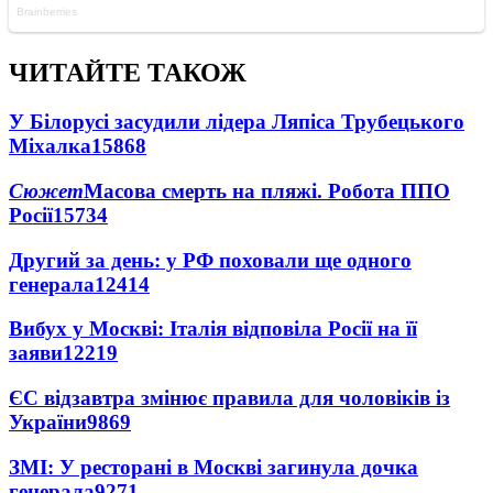
ЧИТАЙТЕ ТАКОЖ
У Білорусі засудили лідера Ляпіса Трубецького
Міхалка
15868
Сюжет
Масова смерть на пляжі. Робота ППО
Росії
15734
Другий за день: у РФ поховали ще одного
генерала
12414
Вибух у Москві: Італія відповіла Росії на її
заяви
12219
ЄС відзавтра змінює правила для чоловіків із
України
9869
ЗМІ: У ресторані в Москві загинула дочка
генерала
9271