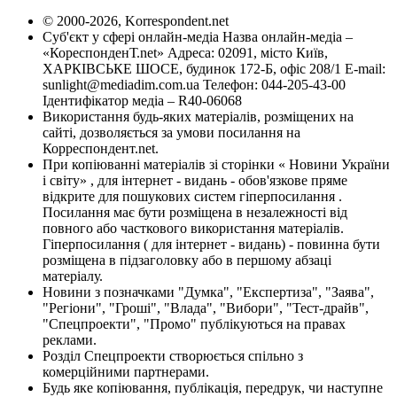
© 2000-2026, Korrespondent.net
Суб'єкт у сфері онлайн-медіа Назва онлайн-медіа –
«КореспонденТ.net» Адреса: 02091, місто Київ,
ХАРКІВСЬКЕ ШОСЕ, будинок 172-Б, офіс 208/1 E-mail:
sunlight@mediadim.com.ua
Телефон: 044-205-43-00
Ідентифікатор медіа – R40-06068
Використання будь-яких матеріалів, розміщених на
сайті, дозволяється за умови посилання на
Корреспондент.net.
При копіюванні матеріалів зі сторінки « Новини України
і світу» , для інтернет - видань - обов'язкове пряме
відкрите для пошукових систем гіперпосилання .
Посилання має бути розміщена в незалежності від
повного або часткового використання матеріалів.
Гіперпосилання ( для інтернет - видань) - повинна бути
розміщена в підзаголовку або в першому абзаці
матеріалу.
Новини з позначками "Думка", "Експертиза", "Заява",
"Регіони", "Гроші", "Влада", "Вибори", "Тест-драйв",
"Спецпроекти", "Промо" публікуються на правах
реклами.
Розділ Спецпроекти створюється спільно з
комерційними партнерами.
Будь яке копіювання, публікація, передрук, чи наступне