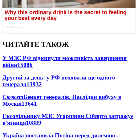
ЧИТАЙТЕ ТАКОЖ
У МЗС РФ відкинули можливість завершення
війни
15086
Другий за день: у РФ поховали ще одного
генерала
13932
Сюжет
Бенкет генералів. Наслідки вибуху в
Москві
13641
Ексочільнику МЗС Угорщини Сійярто загрожує
в'язниця
10889
Україна поставила Путіна перед дилемою -