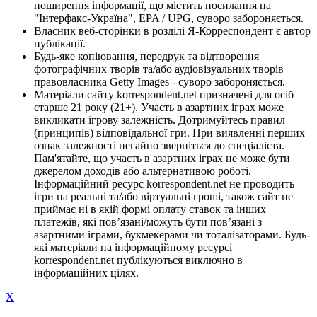
поширення інформації, що містить посилання на
"Інтерфакс-Україна", EPA / UPG, суворо забороняється.
Власник веб-сторінки в розділі Я-Корреспондент є автор
публікації.
Будь-яке копіювання, передрук та відтворення
фотографічних творів та/або аудіовізуальних творів
правовласника Getty Images - суворо забороняється.
Матеріали сайту korrespondent.net призначені для осіб
старше 21 року (21+). Участь в азартних іграх може
викликати ігрову залежність. Дотримуйтесь правил
(принципів) відповідальної гри. При виявленні перших
ознак залежності негайно зверніться до спеціаліста.
Пам'ятайте, що участь в азартних іграх не може бути
джерелом доходів або альтернативою роботі.
Інформаційний ресурс korrespondent.net не проводить
ігри на реальні та/або віртуальні гроші, також сайт не
приймає ні в якій формі оплату ставок та інших
платежів, які пов’язані/можуть бути пов’язані з
азартними іграми, букмекерами чи тоталізаторами. Будь-
які матеріали на інформаційному ресурсі
korrespondent.net публікуються виключно в
інформаційних цілях.
X