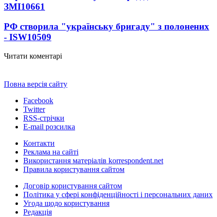
ЗМІ
10661
РФ створила "українську бригаду" з полонених
- ISW
10509
Читати коментарі
Повна версія сайту
Facebook
Twitter
RSS-стрічки
E-mail розсилка
Контакти
Реклама на сайті
Використання матеріалів korrespondent.net
Правила користування сайтом
Договір користування сайтом
Політика у сфері конфіденційності і персональних даних
Угода щодо користування
Редакція