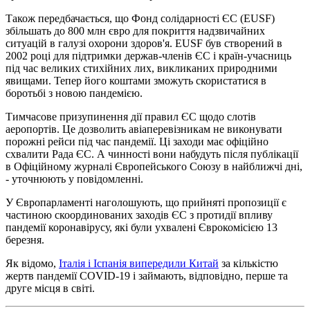
Також передбачається, що Фонд солідарності ЄС (EUSF)
збільшать до 800 млн євро для покриття надзвичайних
ситуацій в галузі охорони здоров'я. EUSF був створений в
2002 році для підтримки держав-членів ЄС і країн-учасниць
під час великих стихійних лих, викликаних природними
явищами. Тепер його коштами зможуть скористатися в
боротьбі з новою пандемією.
Тимчасове призупинення дії правил ЄС щодо слотів
аеропортів. Це дозволить авіаперевізникам не виконувати
порожні рейси під час пандемії. Ці заходи має офіційно
схвалити Рада ЄС. А чинності вони набудуть після публікації
в Офіційному журналі Європейського Союзу в найближчі дні,
- уточнюють у повідомленні.
У Європарламенті наголошують, що прийняті пропозиції є
частиною скоординованих заходів ЄС з протидії впливу
пандемії коронавірусу, які були ухвалені Єврокомісією 13
березня.
Як відомо,
Італія і Іспанія випередили Китай
за кількістю
жертв пандемії COVID-19 і займають, відповідно, перше та
друге місця в світі.