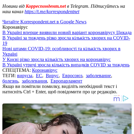
Новини від
Корреспондент.net
в Telegram. Підписуйтесь на
наш канал
https://t.me/korrespondentnet
Читайте Korrespondent.net в Google News
Коронавірус
В Україні вперше виявили новий варіант коронавірусу Цикада
В Україні за тиждень різко зросла кількість хворих на COVID-
19
Нові штами COVID-19: особливості та кількість хворих в
Україні
У Києві різко зросла кількість хворих на коронавірус
В Україні утричі зросла кількість випадків COVID за тиждень
СПЕЦТЕМА:
Коронавірус
ТЕГИ:
вирусы
,
ЕС
,
Вирус
,
Евросоюз
,
заболевание
,
болезнь
,
заболевания
,
Европарламент
Якщо ви помітили помилку, виділіть необхідний текст і
натисніть Ctrl + Enter, щоб повідомити про це редакцію.