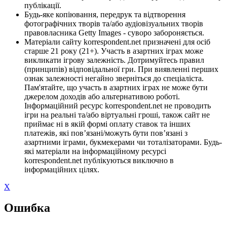
публікації.
Будь-яке копіювання, передрук та відтворення
фотографічних творів та/або аудіовізуальних творів
правовласника Getty Images - суворо забороняється.
Матеріали сайту korrespondent.net призначені для осіб
старше 21 року (21+). Участь в азартних іграх може
викликати ігрову залежність. Дотримуйтесь правил
(принципів) відповідальної гри. При виявленні перших
ознак залежності негайно зверніться до спеціаліста.
Пам'ятайте, що участь в азартних іграх не може бути
джерелом доходів або альтернативою роботі.
Інформаційний ресурс korrespondent.net не проводить
ігри на реальні та/або віртуальні гроші, також сайт не
приймає ні в якій формі оплату ставок та інших
платежів, які пов’язані/можуть бути пов’язані з
азартними іграми, букмекерами чи тоталізаторами. Будь-
які матеріали на інформаційному ресурсі
korrespondent.net публікуються виключно в
інформаційних цілях.
X
Ошибка