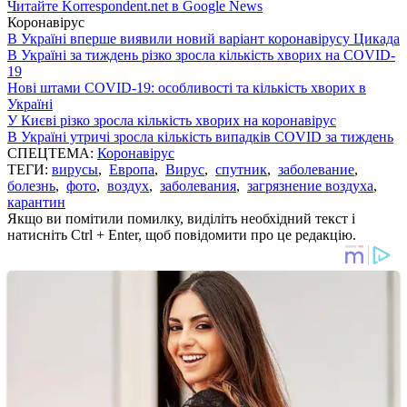
Читайте Korrespondent.net в Google News
Коронавірус
В Україні вперше виявили новий варіант коронавірусу Цикада
В Україні за тиждень різко зросла кількість хворих на COVID-
19
Нові штами COVID-19: особливості та кількість хворих в
Україні
У Києві різко зросла кількість хворих на коронавірус
В Україні утричі зросла кількість випадків COVID за тиждень
СПЕЦТЕМА:
Коронавірус
ТЕГИ:
вирусы
,
Европа
,
Вирус
,
спутник
,
заболевание
,
болезнь
,
фото
,
воздух
,
заболевания
,
загрязнение воздуха
,
карантин
Якщо ви помітили помилку, виділіть необхідний текст і
натисніть Ctrl + Enter, щоб повідомити про це редакцію.