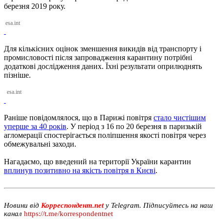
березня 2019 року.
esa.int
Для кількісних оцінок зменшення викидів від транспорту і
промисловості після запровадження карантину потрібні
додаткові дослідження даних. Їхні результати оприлюднять
пізніше.
esa.int
Раніше повідомлялося, що в Парижі повітря
стало чистішим
уперше за 40 років
. У період з 16 по 20 березня в паризькій
агломерації спостерігається поліпшення якості повітря через
обмежувальні заходи.
Нагадаємо, що введений на території України карантин
вплинув позитивно на якість повітря в Києві
.
Новини від
Корреспондент.net
у Telegram. Підписуйтесь на наш
канал
https://t.me/korrespondentnet