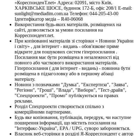
«КореспонденТ.net» Адреса: 02091, місто Київ,
ХАРКІВСЬКЕ ШОСЕ, будинок 172-Б, офіс 208/1 E-mail:
sunlight@mediadim.com.ua
Телефон: 044-205-43-00
Ідентифікатор медіа – R40-06068
Використання будь-яких матеріалів, розміщених на
сайті, дозволяється за умови посилання на
Корреспондент.net.
При копіюванні матеріалів зі сторінки « Новини України
і світу» , для інтернет - видань - обов'язкове пряме
відкрите для пошукових систем гіперпосилання .
Посилання має бути розміщена в незалежності від
повного або часткового використання матеріалів.
Гіперпосилання ( для інтернет - видань) - повинна бути
розміщена в підзаголовку або в першому абзаці
матеріалу.
Новини з позначками "Думка", "Експертиза", "Заява",
"Регіони", "Гроші", "Влада", "Вибори", "Тест-драйв",
"Спецпроекти", "Промо" публікуються на правах
реклами.
Розділ Спецпроекти створюється спільно з
комерційними партнерами.
Будь яке копіювання, публікація, передрук, чи наступне
поширення інформації, що містить посилання на
"Інтерфакс-Україна", EPA / UPG, суворо забороняється.
Власник веб-сторінки в розділі Я-Корреспондент є автор