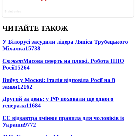
ЧИТАЙТЕ ТАКОЖ
У Білорусі засудили лідера Ляпіса Трубецького
Міхалка
15738
Сюжет
Масова смерть на пляжі. Робота ППО
Росії
15264
Вибух у Москві: Італія відповіла Росії на її
заяви
12162
Другий за день: у РФ поховали ще одного
генерала
11684
ЄС відзавтра змінює правила для чоловіків із
України
9772