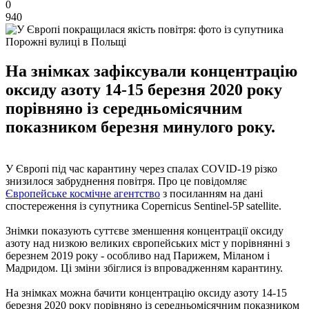
0
940
Порожні вулиці в Польщі
На знімках зафіксували концентрацію
оксиду азоту 14-15 березня 2020 року
порівняно із середньомісячним
показником березня минулого року.
У Європі під час карантину через спалах COVID-19 різко
знизилося забруднення повітря. Про це повідомляє
Європейське космічне агентство
з посиланням на дані
спостереження із супутника Copernicus Sentinel-5P satellite.
Знімки показують суттєве зменшення концентрації оксиду
азоту над низкою великих європейських міст у порівнянні з
березнем 2019 року - особливо над Парижем, Міланом і
Мадридом. Ці зміни збіглися із впровадженням карантину.
На знімках можна бачити концентрацію оксиду азоту 14-15
березня 2020 року порівняно із середньомісячним показником