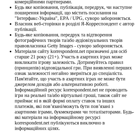
комерційними партнерами.
Будь яке копіювання, публікація, передрук, чи наступне
поширення інформації, що містить посилання на
"Інтерфакс-Україна", EPA / UPG, суворо забороняється.
Власник веб-сторінки в розділі Я-Корреспондент є автор
публікації.
Будь-яке копіювання, передрук та відтворення
фотографічних творів та/або аудіовізуальних творів
правовласника Getty Images - суворо забороняється.
Матеріали сайту korrespondent.net призначені для осіб
старше 21 року (21+). Участь в азартних іграх може
викликати ігрову залежність. Дотримуйтесь правил
(принципів) відповідальної гри. При виявленні перших
ознак залежності негайно зверніться до спеціаліста.
Пам'ятайте, що участь в азартних іграх не може бути
джерелом доходів або альтернативою роботі.
Інформаційний ресурс korrespondent.net не проводить
ігри на реальні та/або віртуальні гроші, також сайт не
приймає ні в якій формі оплату ставок та інших
платежів, які пов’язані/можуть бути пов’язані з
азартними іграми, букмекерами чи тоталізаторами. Будь-
які матеріали на інформаційному ресурсі
korrespondent.net публікуються виключно в
інформаційних цілях.