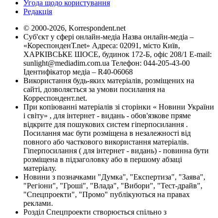
Угода щодо користування
Редакція
© 2000-2026, Korrespondent.net
Суб'єкт у сфері онлайн-медіа Назва онлайн-медіа –
«КореспонденТ.net» Адреса: 02091, місто Київ,
ХАРКІВСЬКЕ ШОСЕ, будинок 172-Б, офіс 208/1 E-mail:
sunlight@mediadim.com.ua
Телефон: 044-205-43-00
Ідентифікатор медіа – R40-06068
Використання будь-яких матеріалів, розміщених на
сайті, дозволяється за умови посилання на
Корреспондент.net.
При копіюванні матеріалів зі сторінки « Новини України
і світу» , для інтернет - видань - обов'язкове пряме
відкрите для пошукових систем гіперпосилання .
Посилання має бути розміщена в незалежності від
повного або часткового використання матеріалів.
Гіперпосилання ( для інтернет - видань) - повинна бути
розміщена в підзаголовку або в першому абзаці
матеріалу.
Новини з позначками "Думка", "Експертиза", "Заява",
"Регіони", "Гроші", "Влада", "Вибори", "Тест-драйв",
"Спецпроекти", "Промо" публікуються на правах
реклами.
Розділ Спецпроекти створюється спільно з