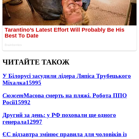
ЧИТАЙТЕ ТАКОЖ
У Білорусі засудили лідера Ляпіса Трубецького
Міхалка
15995
Сюжет
Масова смерть на пляжі. Робота ППО
Росії
15992
Другий за день: у РФ поховали ще одного
генерала
12997
ЄС відзавтра змінює правила для чоловіків із