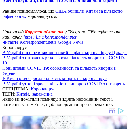
Вчені з'ясували, коли носії COVID-19 найбільш заразні
Раніше повідомлялося, що
США обійшли Китай за кількістю
інфікованих
коронавірусом.
Новини від
Корреспондент.net
у Telegram. Підписуйтесь на
наш канал
https://t.me/korrespondentnet
Читайте Korrespondent.net в Google News
Коронавірус
В Україні вперше виявили новий варіант коронавірусу Цикада
В Україні за тиждень різко зросла кількість хворих на COVID-
19
Нові штами COVID-19: особливості та кількість хворих в
Україні
У Києві різко зросла кількість хворих на коронавірус
В Україні утричі зросла кількість випадків COVID за тиждень
СПЕЦТЕМА:
Коронавірус
ТЕГИ:
Китай
,
заражение
Якщо ви помітили помилку, виділіть необхідний текст і
натисніть Ctrl + Enter, щоб повідомити про це редакцію.