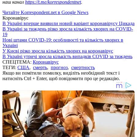
наш канал
https://t.me/korrespondentnet
.
Читайте Korrespondent.net в Google News
Коронавірус
В Україні вперше виявили новий варіант коронавірусу Цикада
В Україні за тиждень різко зросла кількість хворих на COVID-
19
Нові штами COVID-19: особливості та кількість хворих в
Україні
У Києві різко зросла кількість хворих на коронавірус
В Україні утричі зросла кількість випадків COVID за тиждень
СПЕЦТЕМА:
Коронавірус
ТЕГИ:
США
,
смерть
,
прогноз
,
смертность
Якщо ви помітили помилку, виділіть необхідний текст і
натисніть Ctrl + Enter, щоб повідомити про це редакцію.