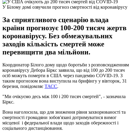
У Білому домі озвучили прогноз смертності від коронавірусу
За сприятливого сценарію влада
країни прогнозує 100-200 тисяч жертв
коронавірусу. Без обмежувальних
заходів кількість смертей може
перевищити два мільйони.
Координатор Білого дому щодо боротьби з розповсюдженням
коронавірусу Дебора Біркс заявила, що від 100 до 200 тисяч
осіб можуть померти в США через пандемію COVID-19. З
таким прогнозом вона виступила на брифінгу у вівторок, 31
березня, повідомляє
Т
АСС
.
"Ми очікуємо десь між 100 і 200 тисяч смертей", - зазначила
Біркс.
Вона наголосила, що для зниження рівня захворюваності та
смертності громадяни зобов'язані дотримуватися вимог
місцевої і федеральної влади щодо заходів обережності і
соціального дистанціювання.