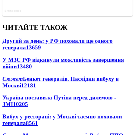
ЧИТАЙТЕ ТАКОЖ
Другий за день: у РФ поховали ще одного
генерала
13659
У МЗС РФ відкинули можливість завершення
війни
13480
Сюжет
Бенкет генералів. Наслідки вибуху в
Москві
12181
Україна поставила Путіна перед дилемою -
ЗМІ
10205
Вибух у ресторані: у Москві таємно поховали
генерала
8561