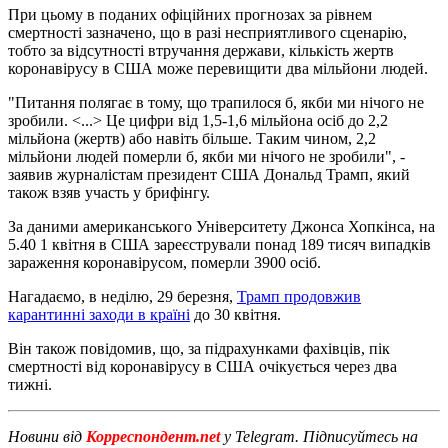
При цьому в поданих офіційних прогнозах за рівнем
смертності зазначено, що в разі несприятливого сценарію,
тобто за відсутності втручання держави, кількість жертв
коронавірусу в США може перевищити два мільйони людей.
"Питання полягає в тому, що трапилося б, якби ми нічого не
зробили. <...> Це цифри від 1,5-1,6 мільйона осіб до 2,2
мільйона (жертв) або навіть більше. Таким чином, 2,2
мільйони людей померли б, якби ми нічого не зробили", -
заявив журналістам президент США Дональд Трамп, який
також взяв участь у брифінгу.
За даними американського Університету Джонса Хопкінса, на
5.40 1 квітня в США зареєстрували понад 189 тисяч випадків
зараження коронавірусом, померли 3900 осіб.
Нагадаємо, в неділю, 29 березня,
Трамп продовжив
карантинні заходи в країні
до 30 квітня.
Він також повідомив, що, за підрахунками фахівців, пік
смертності від коронавірусу в США очікується через два
тижні.
Новини від
Корреспондент.net
у Telegram. Підписуйтесь на