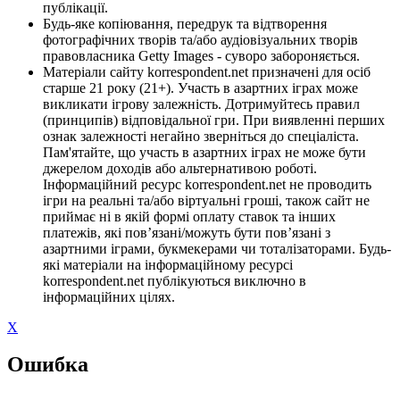
публікації.
Будь-яке копіювання, передрук та відтворення
фотографічних творів та/або аудіовізуальних творів
правовласника Getty Images - суворо забороняється.
Матеріали сайту korrespondent.net призначені для осіб
старше 21 року (21+). Участь в азартних іграх може
викликати ігрову залежність. Дотримуйтесь правил
(принципів) відповідальної гри. При виявленні перших
ознак залежності негайно зверніться до спеціаліста.
Пам'ятайте, що участь в азартних іграх не може бути
джерелом доходів або альтернативою роботі.
Інформаційний ресурс korrespondent.net не проводить
ігри на реальні та/або віртуальні гроші, також сайт не
приймає ні в якій формі оплату ставок та інших
платежів, які пов’язані/можуть бути пов’язані з
азартними іграми, букмекерами чи тоталізаторами. Будь-
які матеріали на інформаційному ресурсі
korrespondent.net публікуються виключно в
інформаційних цілях.
X
Ошибка