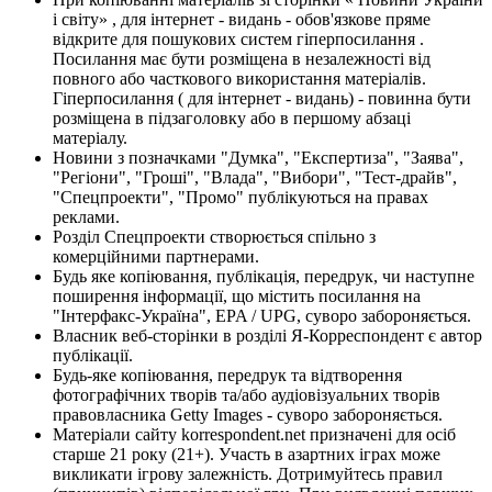
і світу» , для інтернет - видань - обов'язкове пряме
відкрите для пошукових систем гіперпосилання .
Посилання має бути розміщена в незалежності від
повного або часткового використання матеріалів.
Гіперпосилання ( для інтернет - видань) - повинна бути
розміщена в підзаголовку або в першому абзаці
матеріалу.
Новини з позначками "Думка", "Експертиза", "Заява",
"Регіони", "Гроші", "Влада", "Вибори", "Тест-драйв",
"Спецпроекти", "Промо" публікуються на правах
реклами.
Розділ Спецпроекти створюється спільно з
комерційними партнерами.
Будь яке копіювання, публікація, передрук, чи наступне
поширення інформації, що містить посилання на
"Інтерфакс-Україна", EPA / UPG, суворо забороняється.
Власник веб-сторінки в розділі Я-Корреспондент є автор
публікації.
Будь-яке копіювання, передрук та відтворення
фотографічних творів та/або аудіовізуальних творів
правовласника Getty Images - суворо забороняється.
Матеріали сайту korrespondent.net призначені для осіб
старше 21 року (21+). Участь в азартних іграх може
викликати ігрову залежність. Дотримуйтесь правил