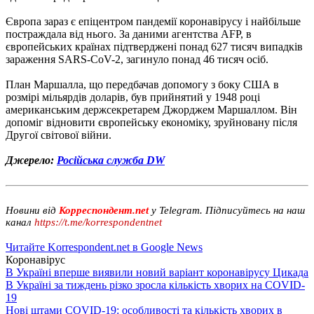
Європа зараз є епіцентром пандемії коронавірусу і найбільше
постраждала від нього. За даними агентства AFP, в
європейських країнах підтверджені понад 627 тисяч випадків
зараження SARS-CoV-2, загинуло понад 46 тисяч осіб.
План Маршалла, що передбачав допомогу з боку США в
розмірі мільярдів доларів, був прийнятий у 1948 році
американським держсекретарем Джорджем Маршаллом. Він
допоміг відновити європейську економіку, зруйновану після
Другої світової війни.
Джерело:
Російська служба DW
Новини від
Корреспондент.net
у Telegram. Підписуйтесь на наш
канал
https://t.me/korrespondentnet
Читайте Korrespondent.net в Google News
Коронавірус
В Україні вперше виявили новий варіант коронавірусу Цикада
В Україні за тиждень різко зросла кількість хворих на COVID-
19
Нові штами COVID-19: особливості та кількість хворих в