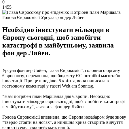
0
1455
Голова Єврокомісії Урсула фон дер Ляйен
Необхідно інвестувати мільярди в
Європу сьогодні, щоб запобігти
катастрофі в майбутньому, заявила
фон дер Ляйен.
Урсула фон дер Ляйен, глава Єврокомісії, головного органу
Євросоюзу, переконана, що бюджету ЄС потрібні масштабні
інвестиції. Про це в неділю, 5 квітня, вона написала в
гостьовому коментарі у газеті Welt am Sonntag.
"Нам потрібен план Маршалла для Європи. Необхідно
інвестувати мільярди євро сьогодні, щоб запобігти катастрофі
в майбутньому", - заявила фон дер Ляйен.
Голова Єврокомісії впевнена, що Європа незабаром буде знову
"твердо стояти на ногах", а нинішня криза створить відчуття
єдності серед європейських націй.