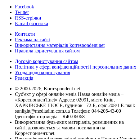
Facebook
Twitter
RSS-стрічки
E-mail розсилка
Контакти
Реклама на сайті
Використання матеріалів korrespondent.net
Правила користування сайтом
Договір користування сайтом
Політика у сфері конфіденційності і персональних даних
Угода щодо користування
Редакція
© 2000-2026, Korrespondent.net
Суб'єкт у сфері онлайн-медіа Назва онлайн-медіа –
«КореспонденТ.net» Адреса: 02091, місто Київ,
ХАРКІВСЬКЕ ШОСЕ, будинок 172-Б, офіс 208/1 E-mail:
sunlight@mediadim.com.ua
Телефон: 044-205-43-00
Ідентифікатор медіа – R40-06068
Використання будь-яких матеріалів, розміщених на
сайті, дозволяється за умови посилання на
Корреспондент.net.
При копіюванні матеріалів зі сторінки « Новини України