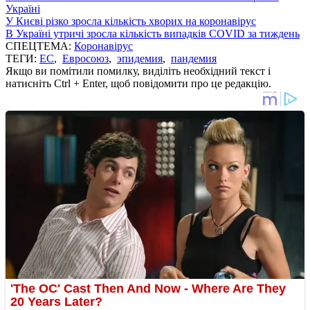
Україні
У Києві різко зросла кількість хворих на коронавірус
В Україні утричі зросла кількість випадків COVID за тиждень
СПЕЦТЕМА:
Коронавірус
ТЕГИ:
ЕС
,
Евросоюз
,
эпидемия
,
пандемия
Якщо ви помітили помилку, виділіть необхідний текст і
натисніть Ctrl + Enter, щоб повідомити про це редакцію.