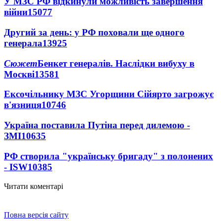
У МЗС РФ відкинули можливість завершення
війни
15077
Другий за день: у РФ поховали ще одного
генерала
13925
Сюжет
Бенкет генералів. Наслідки вибуху в
Москві
13581
Ексочільнику МЗС Угорщини Сійярто загрожує
в'язниця
10746
Україна поставила Путіна перед дилемою -
ЗМІ
10635
РФ створила "українську бригаду" з полонених
- ISW
10385
Читати коментарі
Повна версія сайту