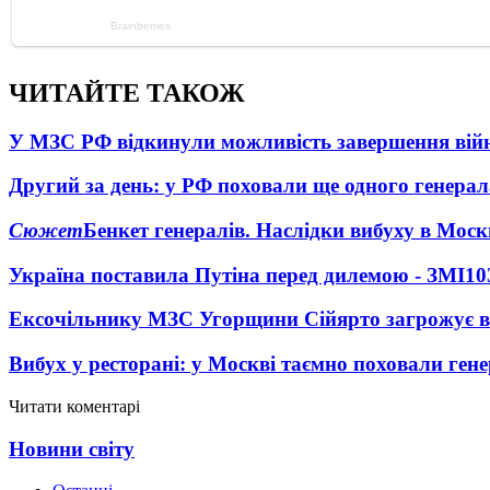
ЧИТАЙТЕ ТАКОЖ
У МЗС РФ відкинули можливість завершення вій
Другий за день: у РФ поховали ще одного генерал
Сюжет
Бенкет генералів. Наслідки вибуху в Моск
Україна поставила Путіна перед дилемою - ЗМІ
10
Ексочільнику МЗС Угорщини Сійярто загрожує в
Вибух у ресторані: у Москві таємно поховали ген
Читати коментарі
Новини світу