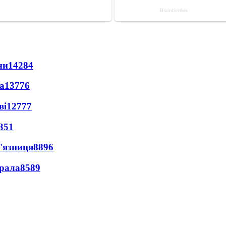
ни
14284
а
13776
ві
12777
351
'язниця
8896
ерала
8589