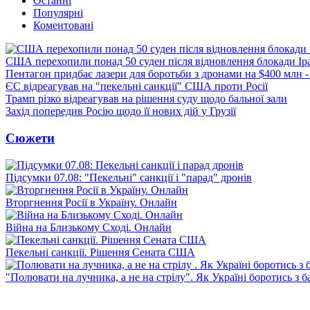
Останні
Популярні
Коментовані
США перехопили понад 50 суден після відновлення блокади Ір
Пентагон придбає лазери для боротьби з дронами на $400 млн -
ЄС відреагував на "пекельні санкції" США проти Росії
Трамп різко відреагував на рішення суду щодо бальної зали
Захід попередив Росію щодо її нових дій у Грузії
Сюжети
Підсумки 07.08: "Пекельні" санкції і "парад" дронів
Вторгнення Росії в Україну. Онлайн
Війна на Близькому Сході. Онлайн
Пекельні санкції. Рішення Сената США
"Полювати на лучника, а не на стрілу". Як Україні боротись з 