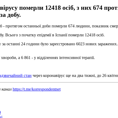
авірусу померли 12418 осіб, з них 674 пр
за добу.
діб - протягом останньої доби померли 674 людини, показник сме
. Всього з початку епідемії в Іспанії померли 12418 осіб.
у за останні 24 години було зареєстровано 6023 нових заражених.
хвороби, а 6 861 - у відділеннях інтенсивної терапії.
адзвичайний стан
через коронавірус ще на два тижні, до 26 квітн
ш канал
https://t.me/korrespondentnet
9
ні