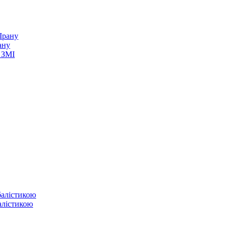
ану
 ЗМІ
балістикою