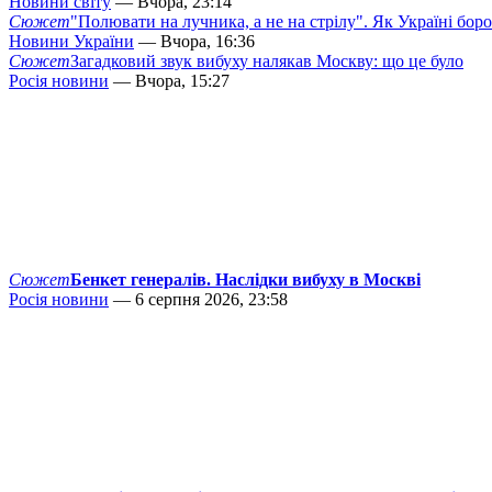
Новини світу
— Вчора, 23:14
Сюжет
"Полювати на лучника, а не на стрілу". Як Україні бор
Новини України
— Вчора, 16:36
Сюжет
Загадковий звук вибуху налякав Москву: що це було
Росія новини
— Вчора, 15:27
Сюжет
Бенкет генералів. Наслідки вибуху в Москві
Росія новини
— 6 серпня 2026, 23:58