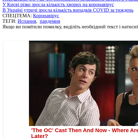
У Києві різко зросла кількість хворих на коронавірус
В Україні утричі зросла кількість випадків COVID за тиждень
СПЕЦТЕМА:
Коронавірус
ТЕГИ:
Испания
,
пандемия
Якщо ви помітили помилку, виділіть необхідний текст і натисніт