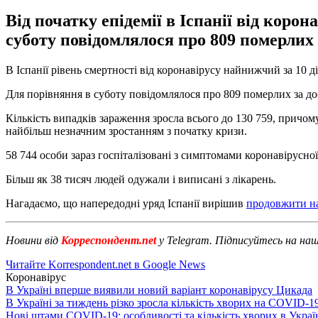
Від початку епідемії в Іспанії від корон
суботу повідомлялося про 809 померлих 
В Іспанії рівень смертності від коронавірусу найнижчий за 10 
Для порівняння в суботу повідомлялося про 809 померлих за добу
Кількість випадків зараження зросла всього до 130 759, причом
найбільш незначним зростанням з початку кризи.
58 744 особи зараз госпіталізовані з симптомами коронавірусної 
Більш як 38 тисяч людей одужали і виписані з лікарень.
Нагадаємо, що напередодні уряд Іспанії вирішив
продовжити н
Новини від
Корреспондент.net
у Telegram. Підписуйтесь на на
Читайте Korrespondent.net в Google News
Коронавірус
В Україні вперше виявили новий варіант коронавірусу Цикада
В Україні за тиждень різко зросла кількість хворих на COVID-1
Нові штами COVID-19: особливості та кількість хворих в Украї