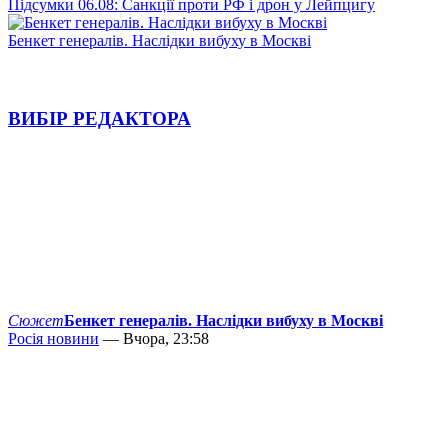
Підсумки 06.08: Санкції проти РФ і дрон у Лейпцигу
Бенкет генералів. Наслідки вибуху в Москві
ВИБІР РЕДАКТОРА
Сюжет
Бенкет генералів. Наслідки вибуху в Москві
Росія новини
— Вчора, 23:58