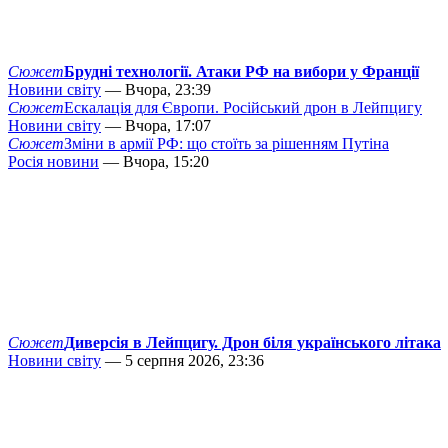
Сюжет
Брудні технології. Атаки РФ на вибори у Франції
Новини світу
— Вчора, 23:39
Сюжет
Ескалація для Європи. Російський дрон в Лейпцигу
Новини світу
— Вчора, 17:07
Сюжет
Зміни в армії РФ: що стоїть за рішенням Путіна
Росія новини
— Вчора, 15:20
Сюжет
Диверсія в Лейпцигу. Дрон біля українського літака
Новини світу
— 5 серпня 2026, 23:36