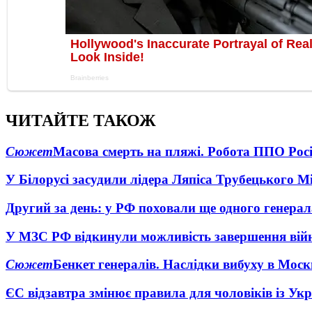
ЧИТАЙТЕ ТАКОЖ
Сюжет
Масова смерть на пляжі. Робота ППО Росі
У Білорусі засудили лідера Ляпіса Трубецького М
Другий за день: у РФ поховали ще одного генерал
У МЗС РФ відкинули можливість завершення вій
Сюжет
Бенкет генералів. Наслідки вибуху в Моск
ЄС відзавтра змінює правила для чоловіків із Ук