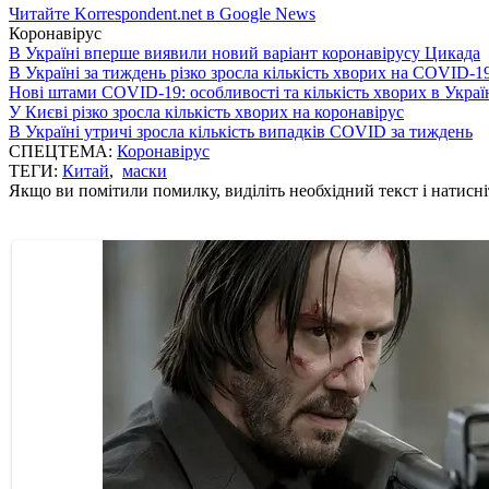
Читайте Korrespondent.net в Google News
Коронавірус
В Україні вперше виявили новий варіант коронавірусу Цикада
В Україні за тиждень різко зросла кількість хворих на COVID-1
Нові штами COVID-19: особливості та кількість хворих в Украї
У Києві різко зросла кількість хворих на коронавірус
В Україні утричі зросла кількість випадків COVID за тиждень
СПЕЦТЕМА:
Коронавірус
ТЕГИ:
Китай
,
маски
Якщо ви помітили помилку, виділіть необхідний текст і натисніт