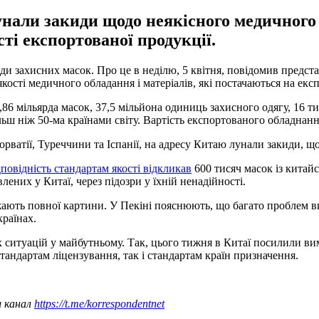
унали закиди щодо неякісного медичного 
ті експортованої продукції.
ди захисних масок. Про це в неділю, 5 квітня, повідомив предст
кості медичного обладання і матеріалів, які постачаються на експ
86 мільярда масок, 37,5 мільйона одиниць захисного одягу, 16 ти
ьш ніж 50-ма країнами світу. Вартість експортованого обладнанн
Хорватії, Туреччини та Іспанії, на адресу Китаю лунали закиди, 
повідність стандартам якості відкликав
600 тисяч масок із китайсь
лених у Китаї, через підозри у їхній ненадійності.
ють повної картини. У Пекіні пояснюють, що багато проблем вини
країнах.
х ситуацій у майбутньому. Так, цього тижня в Китаї посилили в
стандартам ліцензування, так і стандартам країн призначення.
ш канал
https://t.me/korrespondentnet