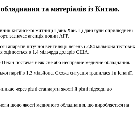
обладнання та матеріалів із Китаю.
авник китайської митниці Цзінь Хай. Ці дані були оприлюднені
орт, зазначає агенція новин AFP.
сяч апаратів штучної вентиляції легень і 2,84 мільйона тестових
я оцінюється в 1,4 мільярда доларів США.
що Пекін постачає неякісне або несправне медичне обладнання.
кої партії в 1,3 мільйона. Схожа ситуація трапилася і в Іспанії,
кає через різні стандарти якості й різні підходи до
имоги щодо якості медичного обладнання, що виробляється на