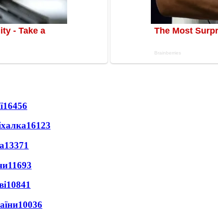
ї
16456
іхалка
16123
а
13371
ни
11693
ві
10841
раїни
10036