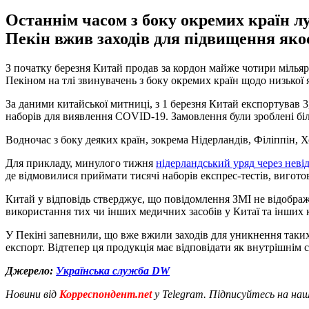
Останнім часом з боку окремих країн л
Пекін вжив заходів для підвищення якос
З початку березня Китай продав за кордон майже чотири мільяр
Пекіном на тлі звинувачень з боку окремих країн щодо низької я
За даними китайської митниці, з 1 березня Китай експортував 3,
наборів для виявлення COVID-19. Замовлення були зроблені біл
Водночас з боку деяких країн, зокрема Нідерландів, Філіппін, 
Для прикладу, минулого тижня
нідерландський уряд через невід
де відмовилися приймати тисячі наборів експрес-тестів, виготов
Китай у відповідь стверджує, що повідомлення ЗМІ не відобража
використання тих чи інших медичних засобів у Китаї та інших 
У Пекіні запевнили, що вже вжили заходів для уникнення таки
експорт. Відтепер ця продукція має відповідати як внутрішнім 
Джерело:
Українська служба DW
Новини від
Корреспондент.net
у Telegram. Підписуйтесь на на