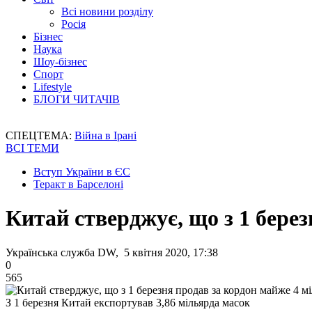
Всі новини розділу
Росія
Бізнес
Наука
Шоу-бізнес
Спорт
Lifestyle
БЛОГИ ЧИТАЧІВ
СПЕЦТЕМА:
Війна в Ірані
ВСІ ТЕМИ
Вступ України в ЄС
Теракт в Барселоні
Китай стверджує, що з 1 бере
Українська служба DW, 5 квітня 2020, 17:38
0
565
З 1 березня Китай експортував 3,86 мільярда масок