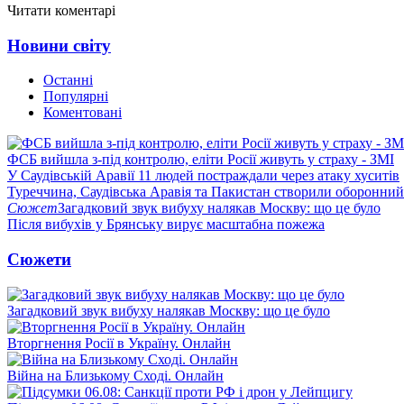
Читати коментарі
Новини світу
Останні
Популярні
Коментовані
ФСБ вийшла з-під контролю, еліти Росії живуть у страху - ЗМІ
У Саудівській Аравії 11 людей постраждали через атаку хуситів
Туреччина, Саудівська Аравія та Пакистан створили оборонний
Сюжет
Загадковий звук вибуху налякав Москву: що це було
Після вибухів у Брянську вирує масштабна пожежа
Сюжети
Загадковий звук вибуху налякав Москву: що це було
Вторгнення Росії в Україну. Онлайн
Війна на Близькому Сході. Онлайн