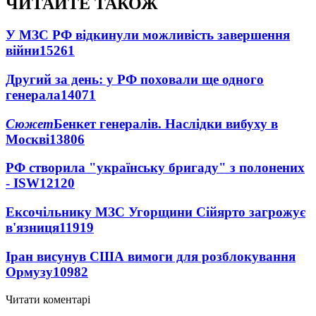
ЧИТАЙТЕ ТАКОЖ
У МЗС РФ відкинули можливість завершення
війни
15261
Другий за день: у РФ поховали ще одного
генерала
14071
Сюжет
Бенкет генералів. Наслідки вибуху в
Москві
13806
РФ створила "українську бригаду" з полонених
- ISW
12120
Ексочільнику МЗС Угорщини Сійярто загрожує
в'язниця
11919
Іран висунув США вимоги для розблокування
Ормузу
10982
Читати коментарі