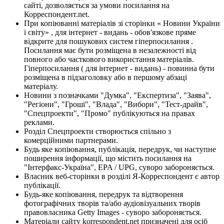
сайті, дозволяється за умови посилання на
Корреспондент.net.
При копіюванні матеріалів зі сторінки « Новини України
і світу» , для інтернет - видань - обов'язкове пряме
відкрите для пошукових систем гіперпосилання .
Посилання має бути розміщена в незалежності від
повного або часткового використання матеріалів.
Гіперпосилання ( для інтернет - видань) - повинна бути
розміщена в підзаголовку або в першому абзаці
матеріалу.
Новини з позначками "Думка", "Експертиза", "Заява",
"Регіони", "Гроші", "Влада", "Вибори", "Тест-драйв",
"Спецпроекти", "Промо" публікуються на правах
реклами.
Розділ Спецпроекти створюється спільно з
комерційними партнерами.
Будь яке копіювання, публікація, передрук, чи наступне
поширення інформації, що містить посилання на
"Інтерфакс-Україна", EPA / UPG, суворо забороняється.
Власник веб-сторінки в розділі Я-Корреспондент є автор
публікації.
Будь-яке копіювання, передрук та відтворення
фотографічних творів та/або аудіовізуальних творів
правовласника Getty Images - суворо забороняється.
Матеріали сайту korrespondent.net призначені для осіб