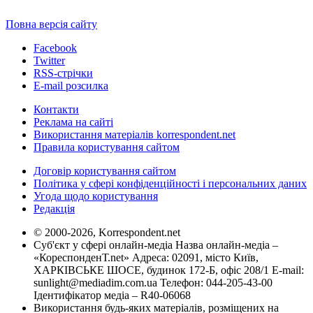
Повна версія сайту
Facebook
Twitter
RSS-стрічки
E-mail розсилка
Контакти
Реклама на сайті
Використання матеріалів korrespondent.net
Правила користування сайтом
Договір користування сайтом
Політика у сфері конфіденційності і персональних даних
Угода щодо користування
Редакція
© 2000-2026, Korrespondent.net
Суб'єкт у сфері онлайн-медіа Назва онлайн-медіа –
«КореспонденТ.net» Адреса: 02091, місто Київ,
ХАРКІВСЬКЕ ШОСЕ, будинок 172-Б, офіс 208/1 E-mail:
sunlight@mediadim.com.ua
Телефон: 044-205-43-00
Ідентифікатор медіа – R40-06068
Використання будь-яких матеріалів, розміщених на