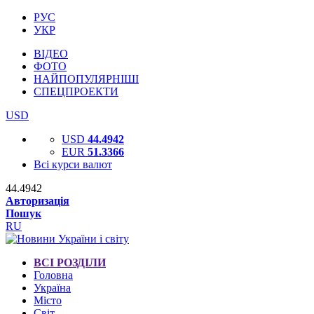
РУС
УКР
ВІДЕО
ФОТО
НАЙПОПУЛЯРНІШІ
СПЕЦПРОЕКТИ
USD
USD
44.4942
EUR
51.3366
Всі курси валют
44.4942
Авторизація
Пошук
RU
ВСІ РОЗДІЛИ
Головна
Україна
Місто
Світ