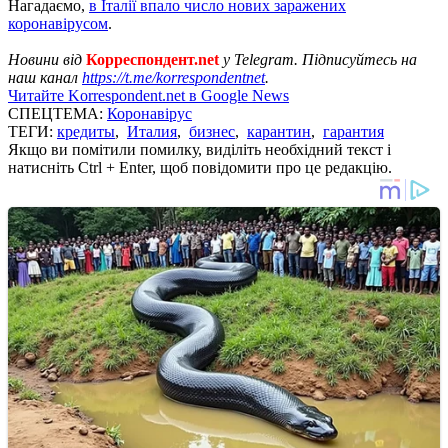
Нагадаємо,
в Італії впало число нових заражених
коронавірусом
.
Новини від
Корреспондент.net
у Telegram. Підписуйтесь на
наш канал
https://t.me/korrespondentnet
.
Читайте Korrespondent.net в Google News
СПЕЦТЕМА:
Коронавірус
ТЕГИ:
кредиты
,
Италия
,
бизнес
,
карантин
,
гарантия
Якщо ви помітили помилку, виділіть необхідний текст і
натисніть Ctrl + Enter, щоб повідомити про це редакцію.