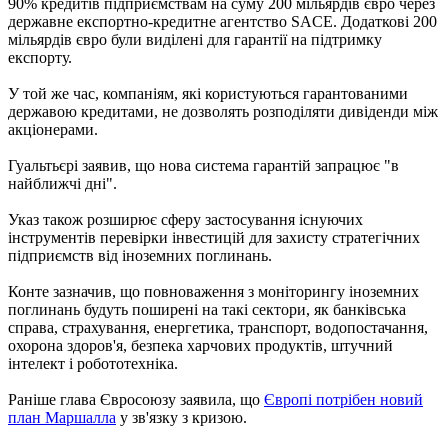
90% кредитів підприємствам на суму 200 мільярдів євро через
державне експортно-кредитне агентство SACE. Додаткові 200
мільярдів євро були виділені для гарантії на підтримку
експорту.
У той же час, компаніям, які користуються гарантованими
державою кредитами, не дозволять розподіляти дивіденди між
акціонерами.
Гуальтьєрі заявив, що нова система гарантій запрацює "в
найближчі дні".
Указ також розширює сферу застосування існуючих
інструментів перевірки інвестицій для захисту стратегічних
підприємств від іноземних поглинань.
Конте зазначив, що повноваження з моніторингу іноземних
поглинань будуть поширені на такі сектори, як банківська
справа, страхування, енергетика, транспорт, водопостачання,
охорона здоров'я, безпека харчових продуктів, штучний
інтелект і робототехніка.
Раніше глава Євросоюзу заявила, що
Європі потрібен новий
план Маршалла
у зв'язку з кризою.