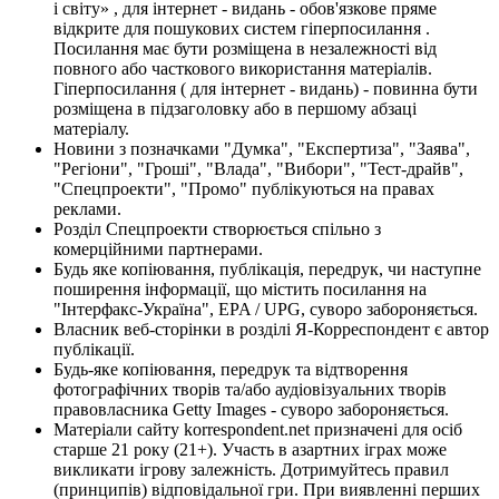
і світу» , для інтернет - видань - обов'язкове пряме
відкрите для пошукових систем гіперпосилання .
Посилання має бути розміщена в незалежності від
повного або часткового використання матеріалів.
Гіперпосилання ( для інтернет - видань) - повинна бути
розміщена в підзаголовку або в першому абзаці
матеріалу.
Новини з позначками "Думка", "Експертиза", "Заява",
"Регіони", "Гроші", "Влада", "Вибори", "Тест-драйв",
"Спецпроекти", "Промо" публікуються на правах
реклами.
Розділ Спецпроекти створюється спільно з
комерційними партнерами.
Будь яке копіювання, публікація, передрук, чи наступне
поширення інформації, що містить посилання на
"Інтерфакс-Україна", EPA / UPG, суворо забороняється.
Власник веб-сторінки в розділі Я-Корреспондент є автор
публікації.
Будь-яке копіювання, передрук та відтворення
фотографічних творів та/або аудіовізуальних творів
правовласника Getty Images - суворо забороняється.
Матеріали сайту korrespondent.net призначені для осіб
старше 21 року (21+). Участь в азартних іграх може
викликати ігрову залежність. Дотримуйтесь правил
(принципів) відповідальної гри. При виявленні перших