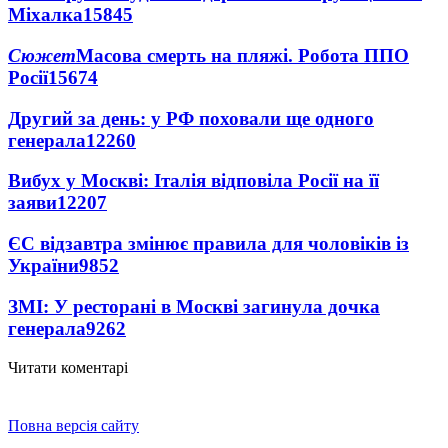
Міхалка
15845
Сюжет
Масова смерть на пляжі. Робота ППО
Росії
15674
Другий за день: у РФ поховали ще одного
генерала
12260
Вибух у Москві: Італія відповіла Росії на її
заяви
12207
ЄС відзавтра змінює правила для чоловіків із
України
9852
ЗМІ: У ресторані в Москві загинула дочка
генерала
9262
Читати коментарі
Повна версія сайту