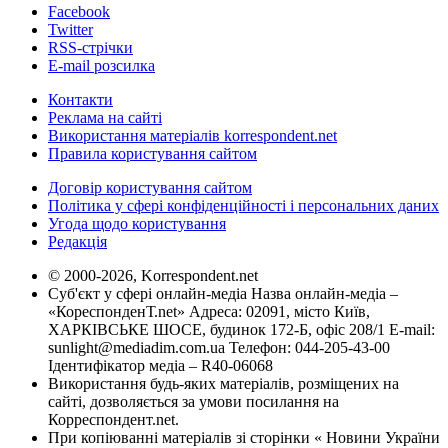
Facebook
Twitter
RSS-стрічки
E-mail розсилка
Контакти
Реклама на сайті
Використання матеріалів korrespondent.net
Правила користування сайтом
Договір користування сайтом
Політика у сфері конфіденційності і персональних даних
Угода щодо користування
Редакція
© 2000-2026, Korrespondent.net
Суб'єкт у сфері онлайн-медіа Назва онлайн-медіа –
«КореспонденТ.net» Адреса: 02091, місто Київ,
ХАРКІВСЬКЕ ШОСЕ, будинок 172-Б, офіс 208/1 E-mail:
sunlight@mediadim.com.ua
Телефон: 044-205-43-00
Ідентифікатор медіа – R40-06068
Використання будь-яких матеріалів, розміщених на
сайті, дозволяється за умови посилання на
Корреспондент.net.
При копіюванні матеріалів зі сторінки « Новини України