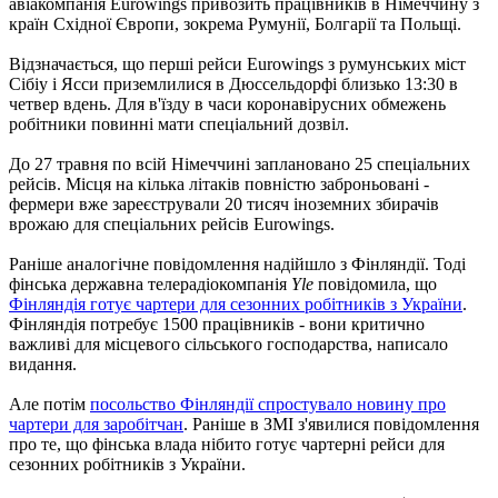
авіакомпанія Eurowings привозить працівників в Німеччину з
країн Східної Європи, зокрема Румунії, Болгарії та Польщі.
Відзначається, що перші рейси Eurowings з румунських міст
Сібіу і Ясси приземлилися в Дюссельдорфі близько 13:30 в
четвер вдень. Для в'їзду в часи коронавірусних обмежень
робітники повинні мати спеціальний дозвіл.
До 27 травня по всій Німеччині заплановано 25 спеціальних
рейсів. Місця на кілька літаків повністю заброньовані -
фермери вже зареєстрували 20 тисяч іноземних збирачів
врожаю для спеціальних рейсів Eurowings.
Раніше аналогічне повідомлення надійшло з Фінляндії. Тоді
фінська державна телерадіокомпанія
Yle
повідомила, що
Фінляндія готує чартери для сезонних робітників з України
.
Фінляндія потребує 1500 працівників - вони критично
важливі для місцевого сільського господарства, написало
видання.
Але потім
посольство Фінляндії спростувало новину про
чартери для заробітчан
. Раніше в ЗМІ з'явилися повідомлення
про те, що фінська влада нібито готує чартерні рейси для
сезонних робітників з України.