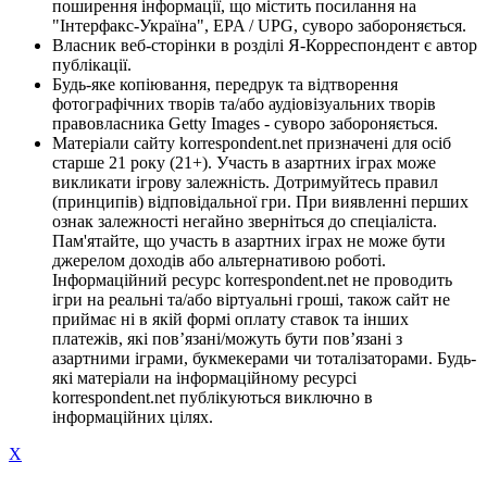
поширення інформації, що містить посилання на
"Інтерфакс-Україна", EPA / UPG, суворо забороняється.
Власник веб-сторінки в розділі Я-Корреспондент є автор
публікації.
Будь-яке копіювання, передрук та відтворення
фотографічних творів та/або аудіовізуальних творів
правовласника Getty Images - суворо забороняється.
Матеріали сайту korrespondent.net призначені для осіб
старше 21 року (21+). Участь в азартних іграх може
викликати ігрову залежність. Дотримуйтесь правил
(принципів) відповідальної гри. При виявленні перших
ознак залежності негайно зверніться до спеціаліста.
Пам'ятайте, що участь в азартних іграх не може бути
джерелом доходів або альтернативою роботі.
Інформаційний ресурс korrespondent.net не проводить
ігри на реальні та/або віртуальні гроші, також сайт не
приймає ні в якій формі оплату ставок та інших
платежів, які пов’язані/можуть бути пов’язані з
азартними іграми, букмекерами чи тоталізаторами. Будь-
які матеріали на інформаційному ресурсі
korrespondent.net публікуються виключно в
інформаційних цілях.
X