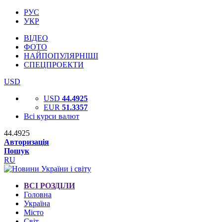
РУС
УКР
ВІДЕО
ФОТО
НАЙПОПУЛЯРНІШІ
СПЕЦПРОЕКТИ
USD
USD
44.4925
EUR
51.3357
Всі курси валют
44.4925
Авторизація
Пошук
RU
ВСІ РОЗДІЛИ
Головна
Україна
Місто
Світ