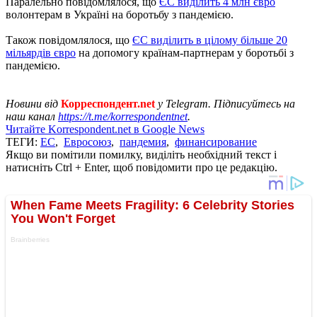
Паралельно повідомлялося, що
ЄС виділить 4 млн євро
волонтерам в Україні на боротьбу з пандемією.
Також повідомлялося, що
ЄС виділить в цілому більше 20
мільярдів євро
на допомогу країнам-партнерам у боротьбі з
пандемією.
Новини від
Корреспондент.net
у Telegram. Підписуйтесь на
наш канал
https://t.me/korrespondentnet
.
Читайте Korrespondent.net в Google News
ТЕГИ:
ЕС
,
Евросоюз
,
пандемия
,
финансирование
Якщо ви помітили помилку, виділіть необхідний текст і
натисніть Ctrl + Enter, щоб повідомити про це редакцію.