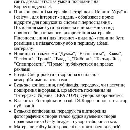
сайті, дозволяється за умови посилання на
Корреспондент.net.
При копіюванні матеріалів зі сторінки « Новини України
і світу» , для інтернет - видань - обов'язкове пряме
відкрите для пошукових систем гіперпосилання .
Посилання має бути розміщена в незалежності від
повного або часткового використання матеріалів.
Гіперпосилання ( для інтернет - видань) - повинна бути
розміщена в підзаголовку або в першому абзаці
матеріалу.
Новини з позначками "Думка", "Експертиза", "Заява",
"Регіони", "Гроші", "Влада", "Вибори", "Тест-драйв",
"Спецпроекти", "Промо" публікуються на правах
реклами.
Розділ Спецпроекти створюється спільно з
комерційними партнерами.
Будь яке копіювання, публікація, передрук, чи наступне
поширення інформації, що містить посилання на
"Інтерфакс-Україна", EPA / UPG, суворо забороняється.
Власник веб-сторінки в розділі Я-Корреспондент є автор
публікації.
Будь-яке копіювання, передрук та відтворення
фотографічних творів та/або аудіовізуальних творів
правовласника Getty Images - суворо забороняється.
Матеріали сайту korrespondent.net призначені для осіб