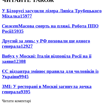
ЧИТАЙТЕ ТАКОЖ
У Білорусі засудили лідера Ляпіса Трубецького
Міхалка
15977
Сюжет
Масова смерть на пляжі. Робота ППО
Росії
15935
Другий за день: у РФ поховали ще одного
генерала
12927
Вибух у Москві: Італія відповіла Росії на її
заяви
12308
ЄС відзавтра змінює правила для чоловіків із
України
9945
ЗМІ: У ресторані в Москві загинула дочка
генерала
9395
Читати коментарі